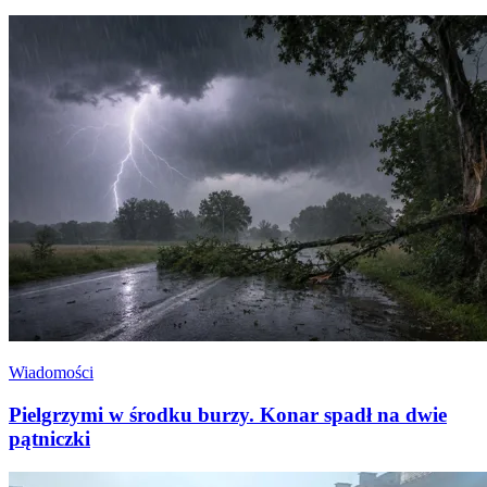
Wiadomości
Pielgrzymi w środku burzy. Konar spadł na dwie
pątniczki