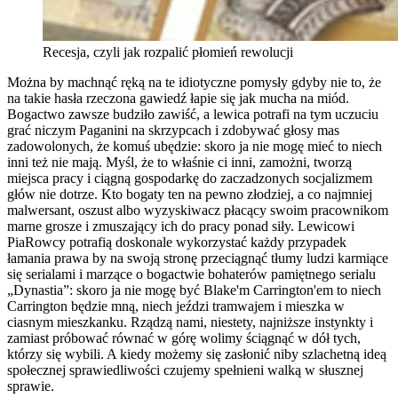
Recesja, czyli jak rozpalić płomień rewolucji
Można by machnąć ręką na te idiotyczne pomysły gdyby nie to, że
na takie hasła rzeczona gawiedź łapie się jak mucha na miód.
Bogactwo zawsze budziło zawiść, a lewica potrafi na tym uczuciu
grać niczym Paganini na skrzypcach i zdobywać głosy mas
zadowolonych, że komuś ubędzie: skoro ja nie mogę mieć to niech
inni też nie mają. Myśl, że to właśnie ci inni, zamożni, tworzą
miejsca pracy i ciągną gospodarkę do zaczadzonych socjalizmem
głów nie dotrze. Kto bogaty ten na pewno złodziej, a co najmniej
malwersant, oszust albo wyzyskiwacz płacący swoim pracownikom
marne grosze i zmuszający ich do pracy ponad siły. Lewicowi
PiaRowcy potrafią doskonale wykorzystać każdy przypadek
łamania prawa by na swoją stronę przeciągnąć tłumy ludzi karmiące
się serialami i marzące o bogactwie bohaterów pamiętnego serialu
„Dynastia”: skoro ja nie mogę być Blake'm Carrington'em to niech
Carrington będzie mną, niech jeździ tramwajem i mieszka w
ciasnym mieszkanku. Rządzą nami, niestety, najniższe instynkty i
zamiast próbować równać w górę wolimy ściągnąć w dół tych,
którzy się wybili. A kiedy możemy się zasłonić niby szlachetną ideą
społecznej sprawiedliwości czujemy spełnieni walką w słusznej
sprawie.