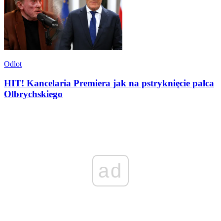
Odlot
HIT! Kancelaria Premiera jak na pstryknięcie palca
Olbrychskiego
ad