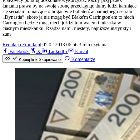
PiaRowcy potrafią doskonale wykorzystać każdy przypadek
łamania prawa by na swoją stronę przeciągnąć tłumy ludzi karmiące
się serialami i marzące o bogactwie bohaterów pamiętnego serialu
„Dynastia”: skoro ja nie mogę być Blake'm Carrington'em to niech
Carrington będzie mną, niech jeździ tramwajem i mieszka w
ciasnym mieszkanku. Rządzą nami, niestety, najniższe instynkty i
zam
Redakcja Fronda.pl
05.02.2013 06:56
3 min czytania
Facebook
X
LinkedIn
E-mail
Komentarze
Kopiuj link
Skopiowano