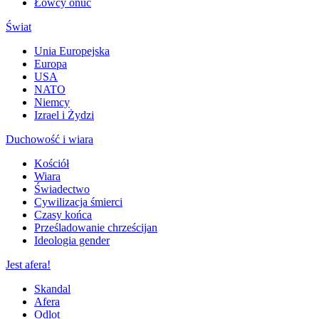
Łowcy onuc
Świat
Unia Europejska
Europa
USA
NATO
Niemcy
Izrael i Żydzi
Duchowość i wiara
Kościół
Wiara
Świadectwo
Cywilizacja śmierci
Czasy końca
Prześladowanie chrześcijan
Ideologia gender
Jest afera!
Skandal
Afera
Odlot