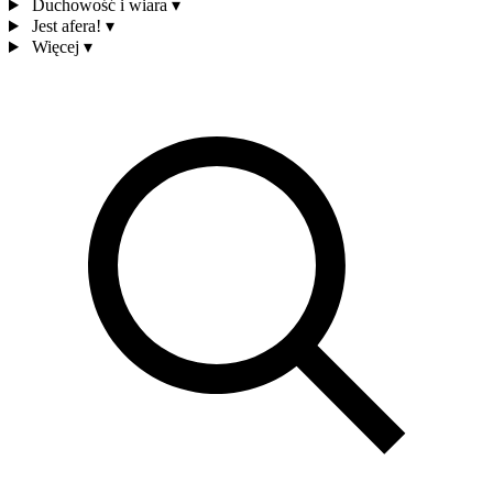
Duchowość i wiara
▾
Jest afera!
▾
Więcej
▾