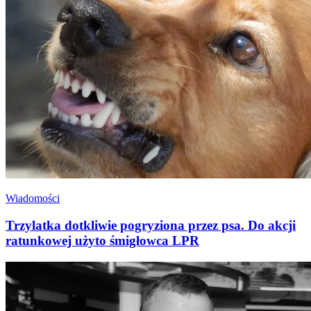
Wiadomości
Trzylatka dotkliwie pogryziona przez psa. Do akcji
ratunkowej użyto śmigłowca LPR