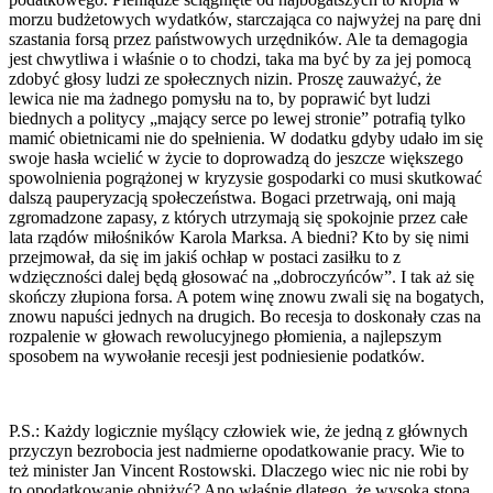
morzu budżetowych wydatków, starczająca co najwyżej na parę dni
szastania forsą przez państwowych urzędników. Ale ta demagogia
jest chwytliwa i właśnie o to chodzi, taka ma być by za jej pomocą
zdobyć głosy ludzi ze społecznych nizin. Proszę zauważyć, że
lewica nie ma żadnego pomysłu na to, by poprawić byt ludzi
biednych a politycy „mający serce po lewej stronie” potrafią tylko
mamić obietnicami nie do spełnienia. W dodatku gdyby udało im się
swoje hasła wcielić w życie to doprowadzą do jeszcze większego
spowolnienia pogrążonej w kryzysie gospodarki co musi skutkować
dalszą pauperyzacją społeczeństwa. Bogaci przetrwają, oni mają
zgromadzone zapasy, z których utrzymają się spokojnie przez całe
lata rządów miłośników Karola Marksa. A biedni? Kto by się nimi
przejmował, da się im jakiś ochłap w postaci zasiłku to z
wdzięczności dalej będą głosować na „dobroczyńców”. I tak aż się
skończy złupiona forsa. A potem winę znowu zwali się na bogatych,
znowu napuści jednych na drugich. Bo recesja to doskonały czas na
rozpalenie w głowach rewolucyjnego płomienia, a najlepszym
sposobem na wywołanie recesji jest podniesienie podatków.
P.S.: Każdy logicznie myślący człowiek wie, że jedną z głównych
przyczyn bezrobocia jest nadmierne opodatkowanie pracy. Wie to
też minister Jan Vincent Rostowski. Dlaczego wiec nic nie robi by
to opodatkowanie obniżyć? Ano właśnie dlatego, że wysoka stopa