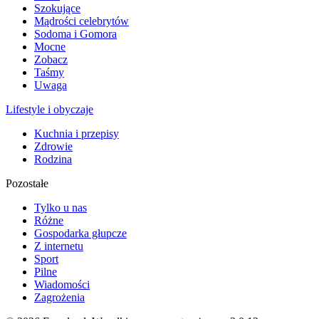
Szokujące
Mądrości celebrytów
Sodoma i Gomora
Mocne
Zobacz
Taśmy
Uwaga
Lifestyle i obyczaje
Kuchnia i przepisy
Zdrowie
Rodzina
Pozostałe
Tylko u nas
Różne
Gospodarka głupcze
Z internetu
Sport
Pilne
Wiadomości
Zagrożenia