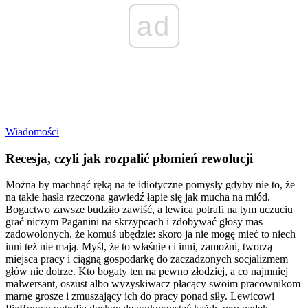
ad
Wiadomości
Recesja, czyli jak rozpalić płomień rewolucji
Można by machnąć ręką na te idiotyczne pomysły gdyby nie to, że
na takie hasła rzeczona gawiedź łapie się jak mucha na miód.
Bogactwo zawsze budziło zawiść, a lewica potrafi na tym uczuciu
grać niczym Paganini na skrzypcach i zdobywać głosy mas
zadowolonych, że komuś ubędzie: skoro ja nie mogę mieć to niech
inni też nie mają. Myśl, że to właśnie ci inni, zamożni, tworzą
miejsca pracy i ciągną gospodarkę do zaczadzonych socjalizmem
głów nie dotrze. Kto bogaty ten na pewno złodziej, a co najmniej
malwersant, oszust albo wyzyskiwacz płacący swoim pracownikom
marne grosze i zmuszający ich do pracy ponad siły. Lewicowi