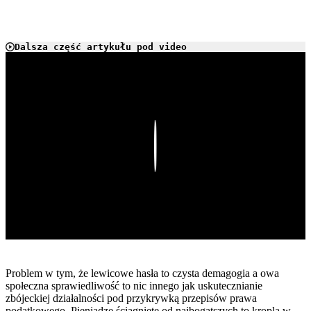
Dalsza część artykułu pod video
Play
Problem w tym, że lewicowe hasła to czysta demagogia a owa
społeczna sprawiedliwość to nic innego jak uskutecznianie
zbójeckiej działalności pod przykrywką przepisów prawa
podatkowego. Pieniądze ściągnięte od najbogatszych to kropla w