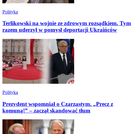
Polityka
Terlikowski na wojnie ze zdrowym rozsądkiem. Tym
razem uderzył w pomysł deportacji Ukraińców
Polityka
Prezydent wspomniał o Czarzastym. „Precz z
komuną!” – zaczął skandować tłum