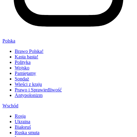
Polska
Brawo Polska!
Kasta basta!
Polityka
Wojsko
Pamiętamy
Sondaż
Wieści z kraju
Prawo i Sprawiedliwość
Antypolonizm
Wschód
Rosja
Ukraina
Białoruś
Ruska smuta