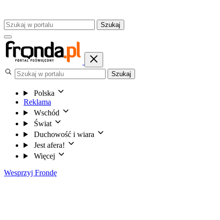
Szukaj
Szukaj
Polska
Reklama
Wschód
Świat
Duchowość i wiara
Jest afera!
Więcej
Wesprzyj Frondę