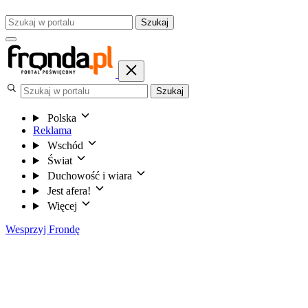
Szukaj
Szukaj
Polska
Reklama
Wschód
Świat
Duchowość i wiara
Jest afera!
Więcej
Wesprzyj Frondę