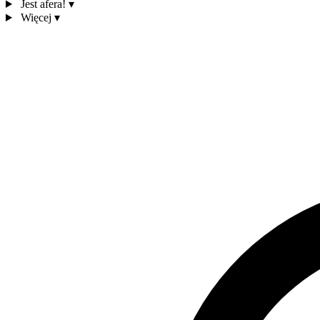
Jest afera!
▾
Więcej
▾