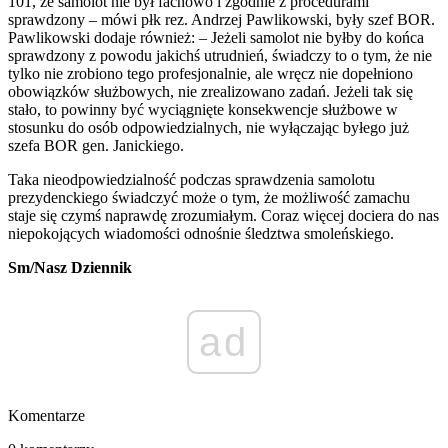
101, że samolot nie był fachowo i zgodnie z procedurami
sprawdzony – mówi płk rez. Andrzej Pawlikowski, były szef BOR.
Pawlikowski dodaje również: – Jeżeli samolot nie byłby do końca
sprawdzony z powodu jakichś utrudnień, świadczy to o tym, że nie
tylko nie zrobiono tego profesjonalnie, ale wręcz nie dopełniono
obowiązków służbowych, nie zrealizowano zadań. Jeżeli tak się
stało, to powinny być wyciągnięte konsekwencje służbowe w
stosunku do osób odpowiedzialnych, nie wyłączając byłego już
szefa BOR gen. Janickiego.
Taka nieodpowiedzialność podczas sprawdzenia samolotu
prezydenckiego świadczyć może o tym, że możliwość zamachu
staje się czymś naprawdę zrozumiałym. Coraz więcej dociera do nas
niepokojących wiadomości odnośnie śledztwa smoleńskiego.
Sm/Nasz Dziennik
ad
Komentarze