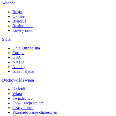
Wschód
Rosja
Ukraina
Białoruś
Ruska smuta
Łowcy onuc
Świat
Unia Europejska
Europa
USA
NATO
Niemcy
Izrael i Żydzi
Duchowość i wiara
Kościół
Wiara
Świadectwo
Cywilizacja śmierci
Czasy końca
Prześladowanie chrześcijan