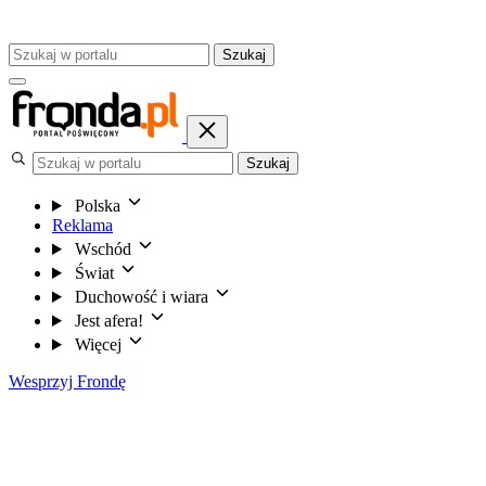
Szukaj
Szukaj
Polska
Reklama
Wschód
Świat
Duchowość i wiara
Jest afera!
Więcej
Wesprzyj Frondę