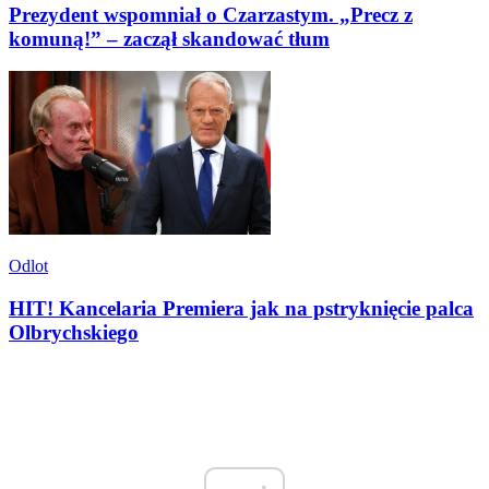
Prezydent wspomniał o Czarzastym. „Precz z
komuną!” – zaczął skandować tłum
Odlot
HIT! Kancelaria Premiera jak na pstryknięcie palca
Olbrychskiego