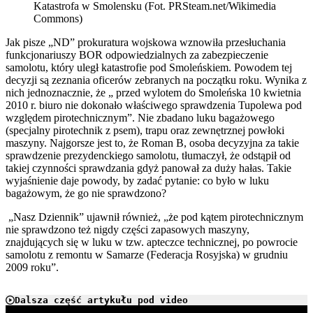
Katastrofa w Smolensku (Fot. PRSteam.net/Wikimedia
Commons)
Jak pisze „ND” prokuratura wojskowa wznowiła przesłuchania
funkcjonariuszy BOR odpowiedzialnych za zabezpieczenie
samolotu, który uległ katastrofie pod Smoleńskiem. Powodem tej
decyzji są zeznania oficerów zebranych na początku roku. Wynika z
nich jednoznacznie, że „ przed wylotem do Smoleńska 10 kwietnia
2010 r. biuro nie dokonało właściwego sprawdzenia Tupolewa pod
względem pirotechnicznym”. Nie zbadano luku bagażowego
(specjalny pirotechnik z psem), trapu oraz zewnętrznej powłoki
maszyny. Najgorsze jest to, że Roman B, osoba decyzyjna za takie
sprawdzenie prezydenckiego samolotu, tłumaczył, że odstąpił od
takiej czynności sprawdzania gdyż panował za duży hałas. Takie
wyjaśnienie daje powody, by zadać pytanie: co było w luku
bagażowym, że go nie sprawdzono?
„Nasz Dziennik” ujawnił również, „że pod kątem pirotechnicznym
nie sprawdzono też nigdy części zapasowych maszyny,
znajdujących się w luku w tzw. apteczce technicznej, po powrocie
samolotu z remontu w Samarze (Federacja Rosyjska) w grudniu
2009 roku”.
Dalsza część artykułu pod video