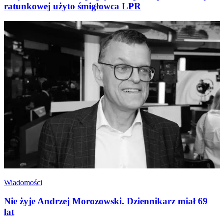
ratunkowej użyto śmigłowca LPR
Wiadomości
Nie żyje Andrzej Morozowski. Dziennikarz miał 69
lat