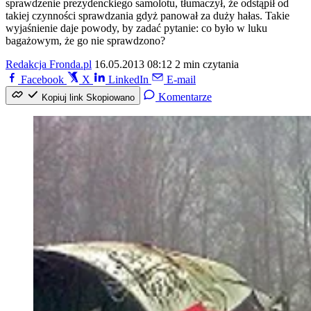
sprawdzenie prezydenckiego samolotu, tłumaczył, że odstąpił od
takiej czynności sprawdzania gdyż panował za duży hałas. Takie
wyjaśnienie daje powody, by zadać pytanie: co było w luku
bagażowym, że go nie sprawdzono?
Redakcja Fronda.pl
16.05.2013 08:12
2 min czytania
Facebook
X
LinkedIn
E-mail
Komentarze
Kopiuj link
Skopiowano