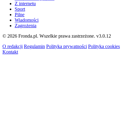
Z internetu
Sport
Pilne
Wiadomości
Zagrożenia
© 2026 Fronda.pl. Wszelkie prawa zastrzeżone.
v3.0.12
O redakcji
Regulamin
Polityka prywatności
Polityka cookies
Kontakt