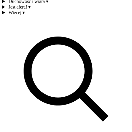
Duchowość i wiara
▾
Jest afera!
▾
Więcej
▾