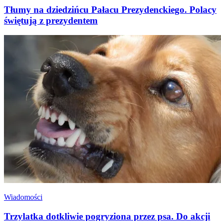
Tłumy na dziedzińcu Pałacu Prezydenckiego. Polacy
świętują z prezydentem
Wiadomości
Trzylatka dotkliwie pogryziona przez psa. Do akcji