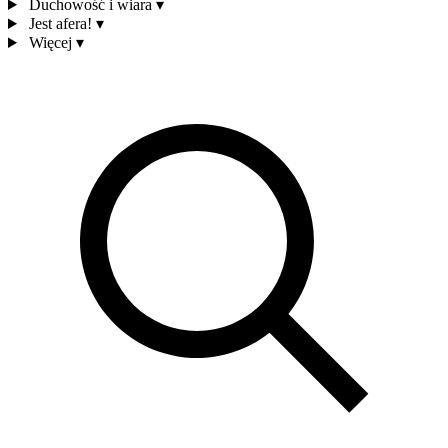
Duchowość i wiara
▾
Jest afera!
▾
Więcej
▾