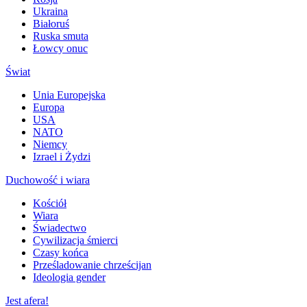
Ukraina
Białoruś
Ruska smuta
Łowcy onuc
Świat
Unia Europejska
Europa
USA
NATO
Niemcy
Izrael i Żydzi
Duchowość i wiara
Kościół
Wiara
Świadectwo
Cywilizacja śmierci
Czasy końca
Prześladowanie chrześcijan
Ideologia gender
Jest afera!