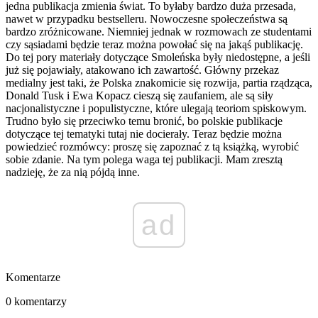
jedna publikacja zmienia świat. To byłaby bardzo duża przesada,
nawet w przypadku bestselleru. Nowoczesne społeczeństwa są
bardzo zróżnicowane. Niemniej jednak w rozmowach ze studentami
czy sąsiadami będzie teraz można powołać się na jakąś publikację.
Do tej pory materiały dotyczące Smoleńska były niedostępne, a jeśli
już się pojawiały, atakowano ich zawartość. Główny przekaz
medialny jest taki, że Polska znakomicie się rozwija, partia rządząca,
Donald Tusk i Ewa Kopacz cieszą się zaufaniem, ale są siły
nacjonalistyczne i populistyczne, które ulegają teoriom spiskowym.
Trudno było się przeciwko temu bronić, bo polskie publikacje
dotyczące tej tematyki tutaj nie docierały. Teraz będzie można
powiedzieć rozmówcy: proszę się zapoznać z tą książką, wyrobić
sobie zdanie. Na tym polega waga tej publikacji. Mam zresztą
nadzieję, że za nią pójdą inne.
ad
Komentarze
0 komentarzy