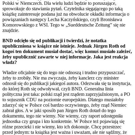
Polski w Niemczech. Dla wielu ludzi będzie to poruszające,
sprowokuje do stawiania pytań. Czytelnika sięgającego po taką
książkę zainteresuje podana już na obwolucie okładki informacja o
powiązaniach następcy Lecha Kaczyńskiego, czyli Bronisława
Komorowskiego z WSI. Tego w „Sueddeutsche Zeitung” się nie
znajdzie.
BND odcięło się od publikacji i twierdzi, że notatka
upubliczniona w książce nie istnieje. Jednak Jürgen Roth od
kogoś ten dokument musiał dostać, więc komuś musiało zależeć,
żeby upublicznić zawarte w niej informacje. Jaka jest reakcja
władz?
Władze oficjalnie się do tego nie odnoszą i trudno przypuszczać,
żeby to zrobiły. Nie ma zwyczaju, żeby kanclerz czy minister
odnosił się do publikacji jakiegoś autora. Odezwała się ta instytucja,
do której Roth się odwoływał, czyli BND. Generalna linia
polityczna jest taka: polski rząd jest rządem zaprzyjaźnionym, a PO
to sojusznik CDU na poziomie europejskim. Dlatego musiałoby
zdarzyć się w Polsce coś bardzo oczywistego, żeby rząd Niemiec
zabrał głos. A w jaki sposób pan Jürgen Roth dotarł do tego
dokumentu, tego nie wiemy. Nie wiemy, czy raport udostępniła
jednostka czy grupa i kto konkretnie. W Polsce też pojawiają się
różne przecieki i nie wiemy, kto ich dokonuje. Chcę przestrzec
przed jednym: ta książka jest ważna i uważam, ale nie sądźmy, że