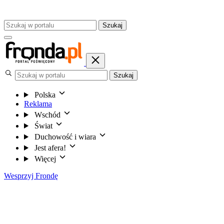
Szukaj
Szukaj
Polska
Reklama
Wschód
Świat
Duchowość i wiara
Jest afera!
Więcej
Wesprzyj Frondę