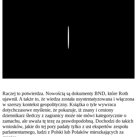
Play
Raczej to potwierdza. Nowością są dokumenty BND, które Roth
ujawnił. A także to, że wiedza została usystematyzowana i włączona
w szerszy kontekst geopolityczny. Książka o tyle wywraca
dotychczasowe myślenie, że pokazuje, iż znany i ceniony
dziennikarz śledczy z zagranicy może nie mówi kategorycznie o
zamachu, ale uważa tę tezę za prawdopodobną. Dochodzi do takich
wniosków, jakie do tej pory padały tylko z ust ekspertów zespołu
parlamentarnego, ludzi z Polski lub Polaków mieszkających za