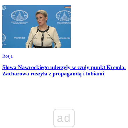
Rosja
Słowa Nawrockiego uderzyły w czuły punkt Kremla.
Zacharowa ruszyła z propagandą i fobiami
ad