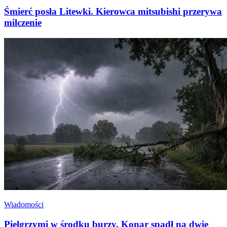
Śmierć posła Litewki. Kierowca mitsubishi przerywa
milczenie
Wiadomości
Pielgrzymi w środku burzy. Konar spadł na dwie