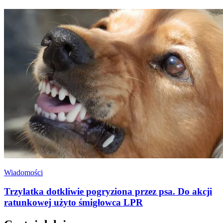
Wiadomości
Trzylatka dotkliwie pogryziona przez psa. Do akcji
ratunkowej użyto śmigłowca LPR