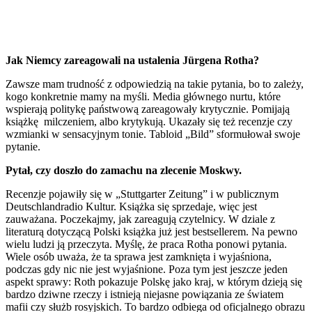
Jak Niemcy zareagowali na ustalenia Jürgena Rotha?
Zawsze mam trudność z odpowiedzią na takie pytania, bo to zależy,
kogo konkretnie mamy na myśli. Media głównego nurtu, które
wspierają politykę państwową zareagowały krytycznie. Pomijają
książkę milczeniem, albo krytykują. Ukazały się też recenzje czy
wzmianki w sensacyjnym tonie. Tabloid „Bild” sformułował swoje
pytanie.
Pytał, czy doszło do zamachu na zlecenie Moskwy.
Recenzje pojawiły się w „Stuttgarter Zeitung” i w publicznym
Deutschlandradio Kultur. Książka się sprzedaje, więc jest
zauważana. Poczekajmy, jak zareagują czytelnicy. W dziale z
literaturą dotyczącą Polski książka już jest bestsellerem. Na pewno
wielu ludzi ją przeczyta. Myślę, że praca Rotha ponowi pytania.
Wiele osób uważa, że ta sprawa jest zamknięta i wyjaśniona,
podczas gdy nic nie jest wyjaśnione. Poza tym jest jeszcze jeden
aspekt sprawy: Roth pokazuje Polskę jako kraj, w którym dzieją się
bardzo dziwne rzeczy i istnieją niejasne powiązania ze światem
mafii czy służb rosyjskich. To bardzo odbiega od oficjalnego obrazu