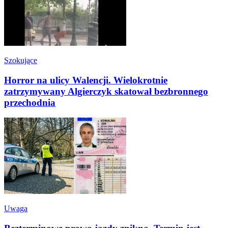
Szokujące
Horror na ulicy Walencji. Wielokrotnie
zatrzymywany Algierczyk skatował bezbronnego
przechodnia
Uwaga