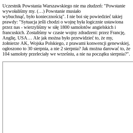
Uczestnik Powstania Warszawskiego nie ma złudzeń: "Powstanie
wywołaliśmy my. (…) Powstanie musiało
wybuchnąć, było koniecznością". I nie boi się powiedzieć takiej
prawdy: "Sytuacja jeśli chodzi o wojnę była logicznie ustawiona
przez nas - wierzyliśmy w siłę 1800 samolotów angielskich i
francuskich. Zostaliśmy w czasie wojny zdradzeni: przez
Francję
,
Anglię, USA… Ale jak można było przewidzieć to, że my,
żołnierze AK, Wojska Polskiego, z prawami konwencji genewskiej,
ogłoszono to 30 sierpnia, a nie 2 sierpnia? Jak można darować to, że
104 samoloty przeleciały we wrześniu, a nie na początku sierpnia?".