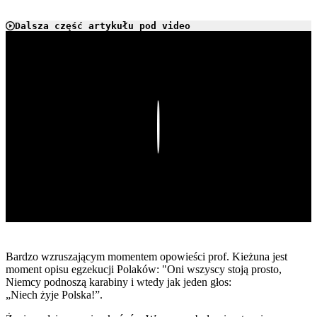
Dalsza część artykułu pod video
Play
Bardzo wzruszającym momentem opowieści prof. Kieżuna jest
moment opisu egzekucji Polaków: "Oni wszyscy stoją prosto,
Niemcy podnoszą karabiny i wtedy jak jeden głos:
„Niech żyje
Polska
!”.