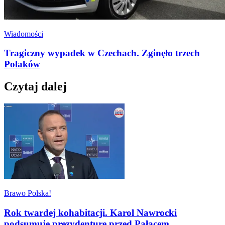
Wiadomości
Tragiczny wypadek w Czechach. Zginęło trzech
Polaków
Czytaj dalej
Brawo Polska!
Rok twardej kohabitacji. Karol Nawrocki
podsumuje prezydenturę przed Pałacem