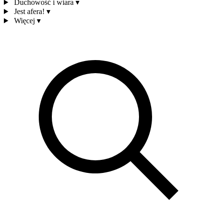
Duchowość i wiara
▾
Jest afera!
▾
Więcej
▾