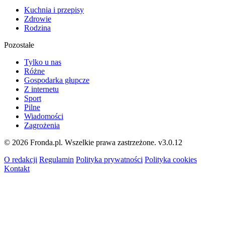
Kuchnia i przepisy
Zdrowie
Rodzina
Pozostałe
Tylko u nas
Różne
Gospodarka głupcze
Z internetu
Sport
Pilne
Wiadomości
Zagrożenia
© 2026 Fronda.pl. Wszelkie prawa zastrzeżone.
v3.0.12
O redakcji
Regulamin
Polityka prywatności
Polityka cookies
Kontakt