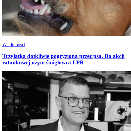
Wiadomości
Trzylatka dotkliwie pogryziona przez psa. Do akcji
ratunkowej użyto śmigłowca LPR