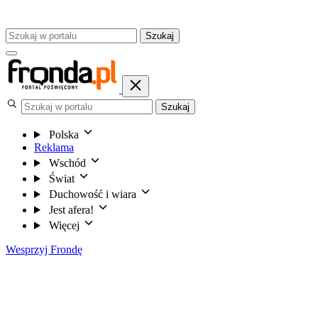
Szukaj
Szukaj
Polska
Reklama
Wschód
Świat
Duchowość i wiara
Jest afera!
Więcej
Wesprzyj Frondę