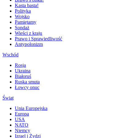
Kasta basta!
Polityka
Wojsko
Pamiętamy
Sondaż
Wieści z kraju
Prawo i Sprawiedliwość
Antypolonizm
Wschód
Rosja
Ukraina
Białoruś
Ruska smuta
Łowcy onuc
Świat
Unia Europejska
Europa
USA
NATO
Niemcy
Izrael i Żydzi