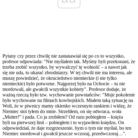
Pytany czy przez chwilę nie zastanawiał się po co to wszystko,
profesor odpowiada: "Nie myślałem tak. Myśmy byli przekonani, że
trzeba zrobić wszystko, by wywalczyć tę wolność – a nawet jak
się nie uda, to ukarać zbrodniarzy. W tej chwili nie ma interesu, ale
muszę powiedzieć, że okrucieństwo niemieckie (i nie tylko
niemieckie) było potworne. Najgorzej było na Ochocie – tu nie
mordowali, ale gwałcili wszystkie kobiety". Profesor dodaje, że
ważną rzeczą było tzw. wychowanie powstańców: "Moje pokolenie
było wychowane na filmach kowbojskich. Miałem taką sytuację na
Woli, że w piwnicy mamy okienko wczesnym rankiem i widzę, że
Niemiec stoi tyłem do mnie. Strzeliłem, on się odwraca, woła
„Mutter!” i pada. Co ja zrobiłem? Od razu pobiegłem – księża
byli na pierwszej linii – pobiegłem i to wyjawiłem księdzu. On
odpowiedział, że daje rozgrzeszenie, bym o tym nie myślał, bo ten
Niemiec mordował i gwałcił jeszcze wczoraj, przedwczoraj…".