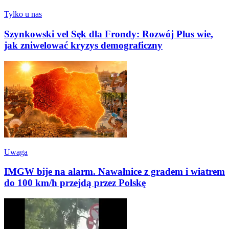
Tylko u nas
Szynkowski vel Sęk dla Frondy: Rozwój Plus wie,
jak zniwelować kryzys demograficzny
Uwaga
IMGW bije na alarm. Nawałnice z gradem i wiatrem
do 100 km/h przejdą przez Polskę