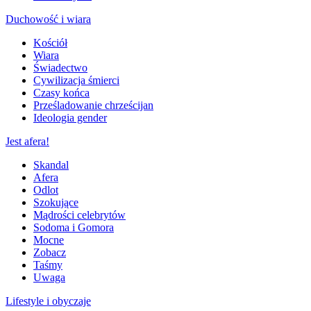
Duchowość i wiara
Kościół
Wiara
Świadectwo
Cywilizacja śmierci
Czasy końca
Prześladowanie chrześcijan
Ideologia gender
Jest afera!
Skandal
Afera
Odlot
Szokujące
Mądrości celebrytów
Sodoma i Gomora
Mocne
Zobacz
Taśmy
Uwaga
Lifestyle i obyczaje