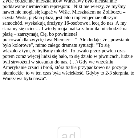
Życie codzienne mieszkańców Warszawy było nieustannie
poddawane niemieckim represjom: "Nikt nie wierzy, że myśmy
nawet nie mogli się kąpać w Wiśle. Mieszkałem na Żoliborzu –
czysta Wisła, piękna plaża, jest lato i raptem jedzie olbrzymi
samochód, wyskakują drużyny 16-osobowe i lecą do nas. A my
staramy się uciec… I wtedy moja matka zabroniła mi chodzić na
plażę – zatrzymają Cię, bo powinieneś
pracować dla zwycięstwa Niemiec…". Ale dodaje, że „powstanie
było kolorowe”, mimo całego dramatu sytuacji: "To się
wiązało z tym, że byliśmy młodzi. To trwało przez pewien
czas
,
potem coraz więcej ludzi się bało, to się działo w piwnicach, ludzie
byli strwożeni w stosunku do nas. (…) Gdy we wrześniu
Amerykanie zrzucili
broń
, która trafiła przypadkowo na pozycje
niemieckie, to w ten czas była wściekłość. Gdyby to 2-3 sierpnia, to
Warszawa była nasza".
ad