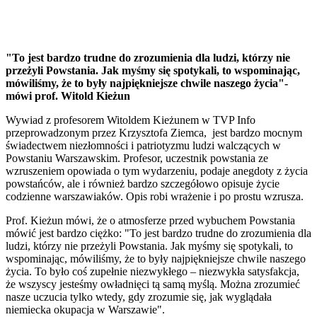
"To jest bardzo trudne do zrozumienia dla ludzi, którzy nie
przeżyli Powstania. Jak myśmy się spotykali, to wspominając,
mówiliśmy, że to były najpiękniejsze chwile naszego życia"-
mówi prof. Witold Kieżun
Wywiad z profesorem Witoldem Kieżunem w TVP Info
przeprowadzonym przez Krzysztofa Ziemca, jest bardzo mocnym
świadectwem niezłomności i patriotyzmu ludzi walczących w
Powstaniu Warszawskim. Profesor, uczestnik powstania ze
wzruszeniem opowiada o tym wydarzeniu, podaje anegdoty z życia
powstańców, ale i również bardzo szczegółowo opisuje życie
codzienne warszawiaków. Opis robi wrażenie i po prostu wzrusza.
Prof. Kieżun mówi, że o atmosferze przed wybuchem Powstania
mówić jest bardzo ciężko: "To jest bardzo trudne do zrozumienia dla
ludzi, którzy nie przeżyli Powstania. Jak myśmy się spotykali, to
wspominając, mówiliśmy, że to były najpiękniejsze chwile naszego
życia. To było coś zupełnie niezwykłego – niezwykła satysfakcja,
że wszyscy jesteśmy owładnięci tą samą myślą. Można zrozumieć
nasze uczucia tylko wtedy, gdy zrozumie się, jak wyglądała
niemiecka okupacja w
Warszawie".