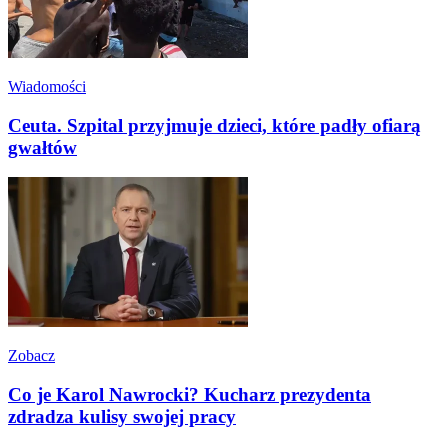
Wiadomości
Ceuta. Szpital przyjmuje dzieci, które padły ofiarą
gwałtów
Zobacz
Co je Karol Nawrocki? Kucharz prezydenta
zdradza kulisy swojej pracy