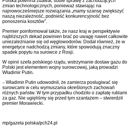
Polska powinna zdawać sobie sprawę z zachodzących
zmian technologicznych, ponieważ stawiając na
najnowocześniejsze rozwiązania „mamy szansę zwiększyć
naszą niezależność, podnieść konkurencyjność bez
ponoszenia kosztów”.
Premier poinformował także, że nasz kraj
w perspektywie
najbliższych dekad powinien brać po uwagę nawet całkowite
uniezależnianie się od węglowodorów. Dodał również, że w
energetyce nadchodzą zmiany, które spowodują znaczny
spadek popytu na surowce z Rosji.
W opinii szefa polskiego rządu,
wstrzymanie dostaw gazu do
Polski jest elementem wojny surowcowej, jaką prowadzi
Władimir Putin.
–
Władimir Putin udowodnił, że zamierza posługiwać się
surowcami w celu wymuszania określonych zachowań
różnych państw. W tym przypadku chodziło o zapłatę rublami
za gaz. Nie ugięliśmy się przed tym szantażem
– stwierdził
premier Morawiecki.
mp/g
azeta polska/pch24.pl