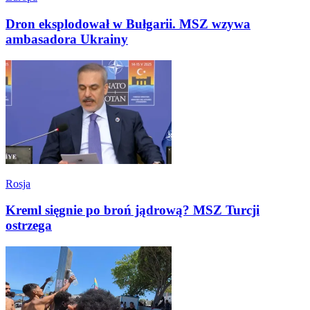
Dron eksplodował w Bułgarii. MSZ wzywa
ambasadora Ukrainy
Rosja
Kreml sięgnie po broń jądrową? MSZ Turcji
ostrzega