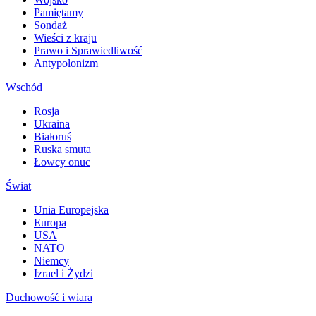
Pamiętamy
Sondaż
Wieści z kraju
Prawo i Sprawiedliwość
Antypolonizm
Wschód
Rosja
Ukraina
Białoruś
Ruska smuta
Łowcy onuc
Świat
Unia Europejska
Europa
USA
NATO
Niemcy
Izrael i Żydzi
Duchowość i wiara