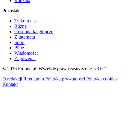
Rodzina
Pozostałe
Tylko u nas
Różne
Gospodarka głupcze
Z internetu
Sport
Pilne
Wiadomości
Zagrożenia
© 2026 Fronda.pl. Wszelkie prawa zastrzeżone.
v3.0.12
O redakcji
Regulamin
Polityka prywatności
Polityka cookies
Kontakt