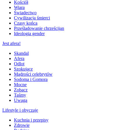
Kościół
Wiara
Świadectwo
Cywilizacja śmierci
Czasy końca
Prześladowanie chrześcijan
Ideologia gender
Jest afera!
Skandal
Afera
Odlot
Szokujące
Mądrości celebrytów
Sodoma i Gomora
Mocne
Zobacz
Taśmy
Uwaga
Lifestyle i obyczaje
Kuchnia i przepisy
Zdrowie