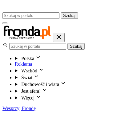
Szukaj
Szukaj
Polska
Reklama
Wschód
Świat
Duchowość i wiara
Jest afera!
Więcej
Wesprzyj Frondę