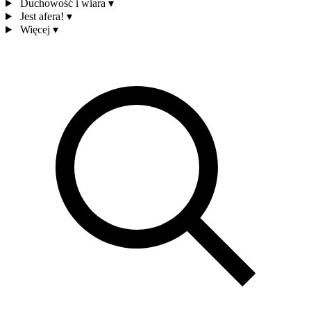
Duchowość i wiara
▾
Jest afera!
▾
Więcej
▾