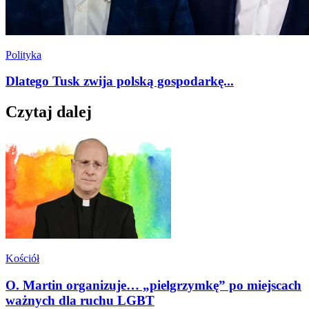
Polityka
Dlatego Tusk zwija polską gospodarkę...
Czytaj dalej
Kościół
O. Martin organizuje… „pielgrzymkę” po miejscach
ważnych dla ruchu LGBT