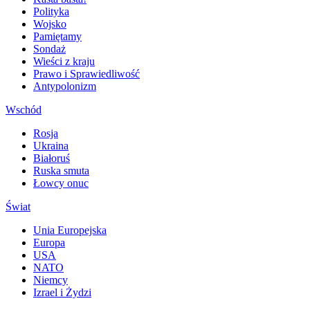
Polityka
Wojsko
Pamiętamy
Sondaż
Wieści z kraju
Prawo i Sprawiedliwość
Antypolonizm
Wschód
Rosja
Ukraina
Białoruś
Ruska smuta
Łowcy onuc
Świat
Unia Europejska
Europa
USA
NATO
Niemcy
Izrael i Żydzi