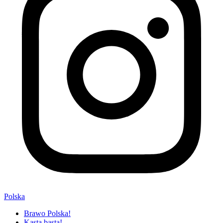
Polska
Brawo Polska!
Kasta basta!