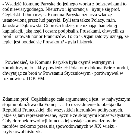
- Wsadzić Komunę Paryską do jednego worka z bolszewikami to
coś niewiarygodnego. Nieuctwo i ignorancja - irytuje się prof.
Cegielski. I tłumaczy: - Komuna Paryska oznacza władzę
ustanowioną przez lud paryski. Byli tam także Polacy, m.in.
Jarosław Dąbrowski. Ci prości ludzie, nie uznając haniebnej
kapitulacji, jaką rząd i cesarz podpisali z Prusakami, chwycili za
broń i ratowali honor Francuzów. To co? Organizatorzy uznają, że
lepiej jest poddać się Prusakom? - pyta historyk.
- Powiedzieć, że Komuna Paryska była czymś wstrętnym i
zbrodniczym, to jakby powiedzieć Polakom: dokonaliście zbrodni,
chwytając za broń w Powstaniu Styczniowym - porównywał w
rozmowie z TOK FM.
Zdaniem prof. Cegielskiego cała argumentacja jest "w najwyższym
stopniu obraźliwa dla Francji". - To uzasadnienie to obelga dla
Republiki Francuskiej, dla wszystkich kierunków politycznych,
jakie są tam reprezentowane, łącznie ze skrajnymi konserwatystami.
Cały dorobek rewolucji francuskiej zostaje sprowadzony do
mordów rzekomo przez nią spowodowanych w XX wieku -
krytykował historyk.