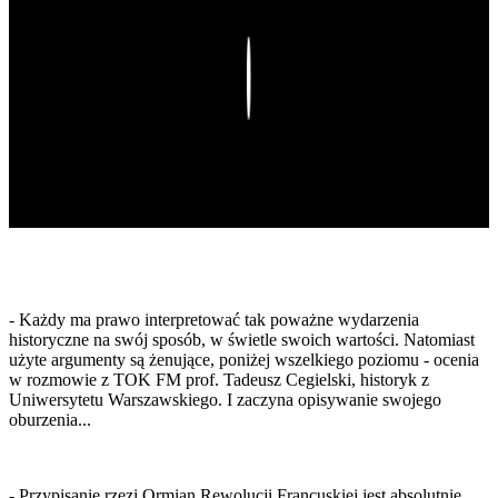
Play
- Każdy ma prawo interpretować tak poważne wydarzenia
historyczne na swój sposób, w świetle swoich wartości. Natomiast
użyte argumenty są żenujące, poniżej wszelkiego poziomu - ocenia
w rozmowie z TOK FM prof. Tadeusz Cegielski, historyk z
Uniwersytetu Warszawskiego. I zaczyna opisywanie swojego
oburzenia...
- Przypisanie rzezi Ormian Rewolucji Francuskiej jest absolutnie