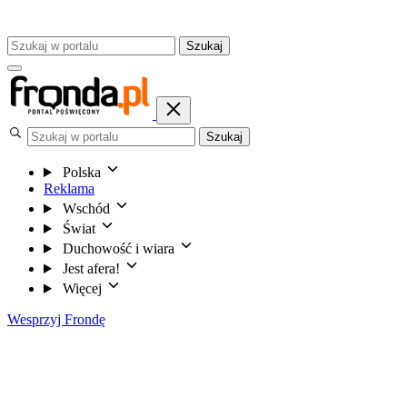
Szukaj
Szukaj
Polska
Reklama
Wschód
Świat
Duchowość i wiara
Jest afera!
Więcej
Wesprzyj Frondę