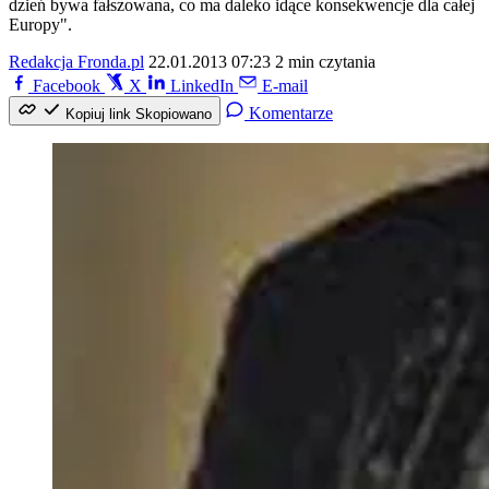
dzień bywa fałszowana, co ma daleko idące konsekwencje dla całej
Europy".
Redakcja Fronda.pl
22.01.2013 07:23
2 min czytania
Facebook
X
LinkedIn
E-mail
Komentarze
Kopiuj link
Skopiowano