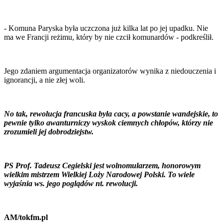
- Komuna Paryska była uczczona już kilka lat po jej upadku. Nie
ma we Francji reżimu, który by nie czcił komunardów - podkreślił.
Jego zdaniem argumentacja organizatorów wynika z niedouczenia i
ignorancji, a nie złej woli.
No tak, rewolucja francuska była cacy, a powstanie wandejskie, to
pewnie tylko awanturniczy wyskok ciemnych chłopów, którzy nie
zrozumieli jej dobrodziejstw.
PS Prof. Tadeusz Cegielski jest wolnomularzem, honorowym
wielkim mistrzem Wielkiej Loży Narodowej Polski. To wiele
wyjaśnia ws. jego poglądów nt. rewolucji.
AM/tokfm.pl