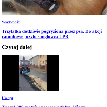
Wiadomości
Trzylatka dotkliwie pogryziona przez psa. Do akcji
ratunkowej użyto śmigłowca LPR
Czytaj dalej
Uwaga