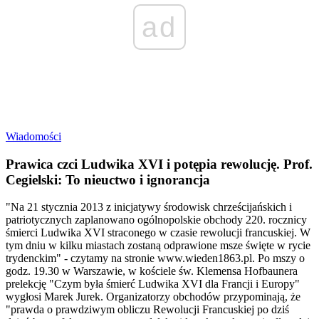
ad
Wiadomości
Prawica czci Ludwika XVI i potępia rewolucję. Prof.
Cegielski: To nieuctwo i ignorancja
"Na 21 stycznia 2013 z inicjatywy środowisk chrześcijańskich i
patriotycznych zaplanowano ogólnopolskie obchody 220. rocznicy
śmierci Ludwika XVI straconego w czasie rewolucji francuskiej. W
tym dniu w kilku miastach zostaną odprawione msze święte w rycie
trydenckim" - czytamy na stronie www.wieden1863.pl. Po mszy o
godz. 19.30 w Warszawie, w kościele św. Klemensa Hofbaunera
prelekcję "Czym była śmierć Ludwika XVI dla Francji i Europy"
wygłosi Marek Jurek. Organizatorzy obchodów przypominają, że
"prawda o prawdziwym obliczu Rewolucji Francuskiej po dziś