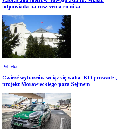
Zaorał 200 metrów nowego asfaltu. Miasto
odpowiada na roszczenia rolnika
Polityka
Ćwierć wyborców wciąż się waha. KO prowadzi,
projekt Morawieckiego poza Sejmem