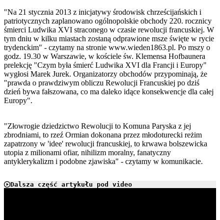
"Na 21 stycznia 2013 z inicjatywy środowisk chrześcijańskich i
patriotycznych zaplanowano ogólnopolskie obchody 220. rocznicy
śmierci Ludwika XVI straconego w czasie rewolucji francuskiej. W
tym dniu w kilku miastach zostaną odprawione msze święte w rycie
trydenckim" - czytamy na stronie www.wieden1863.pl. Po mszy o
godz. 19.30 w Warszawie, w kościele św. Klemensa Hofbaunera
prelekcję "Czym była śmierć Ludwika XVI dla Francji i Europy"
wygłosi Marek Jurek. Organizatorzy obchodów przypominają, że
"prawda o prawdziwym obliczu Rewolucji Francuskiej po dziś
dzień bywa fałszowana, co ma daleko idące konsekwencje dla całej
Europy".
"Złowrogie dziedzictwo Rewolucji to Komuna Paryska z jej
zbrodniami, to rzeź Ormian dokonana przez młodoturecki reżim
zapatrzony w 'idee' rewolucji francuskiej, to krwawa bolszewicka
utopia z milionami ofiar, nihilizm moralny, fanatyczny
antyklerykalizm i podobne zjawiska" - czytamy w komunikacie.
Dalsza część artykułu pod video