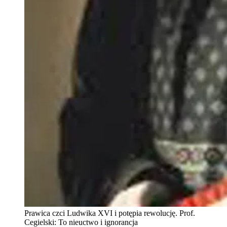
Prawica czci Ludwika XVI i potępia rewolucję. Prof.
Cegielski: To nieuctwo i ignorancja