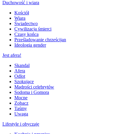
Duchowość i wiara
Kościół
Wiara
Świadectwo
Cywilizacja śmierci
Czasy końca
Prześladowanie chrześcijan
Ideologia gender
Jest afera!
Skandal
Afera
Odlot
Szokujące
Mądrości celebrytów
Sodoma i Gomora
Mocne
Zobacz
Taśmy
Uwaga
Lifestyle i obyczaje