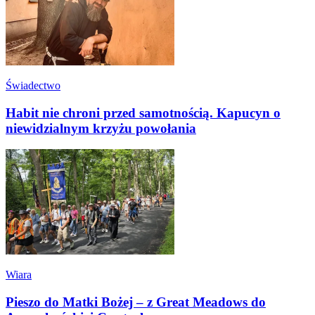
Świadectwo
Habit nie chroni przed samotnością. Kapucyn o
niewidzialnym krzyżu powołania
Wiara
Pieszo do Matki Bożej – z Great Meadows do