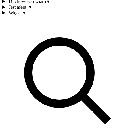
Duchowość i wiara
▾
Jest afera!
▾
Więcej
▾