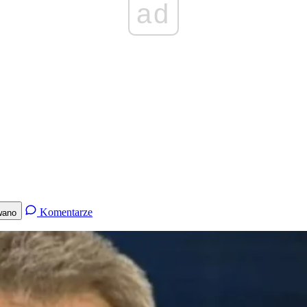
ad
Komentarze
wano