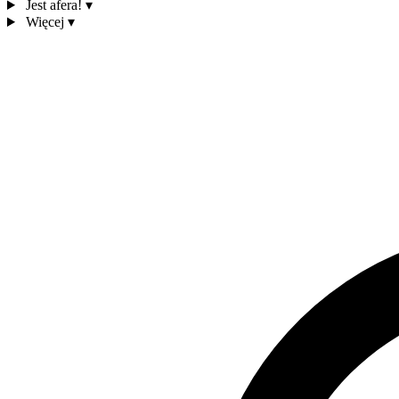
Jest afera!
▾
Więcej
▾