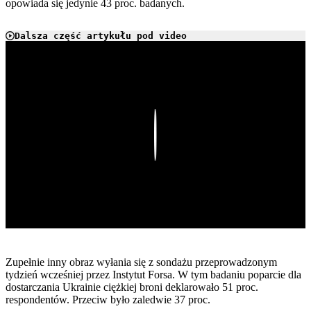
opowiada się jedynie 43 proc. badanych.
Dalsza część artykułu pod video
Play
Zupełnie inny obraz wyłania się z sondażu przeprowadzonym
tydzień wcześniej przez Instytut Forsa. W tym badaniu poparcie dla
dostarczania Ukrainie ciężkiej broni deklarowało 51 proc.
respondentów. Przeciw było zaledwie 37 proc.