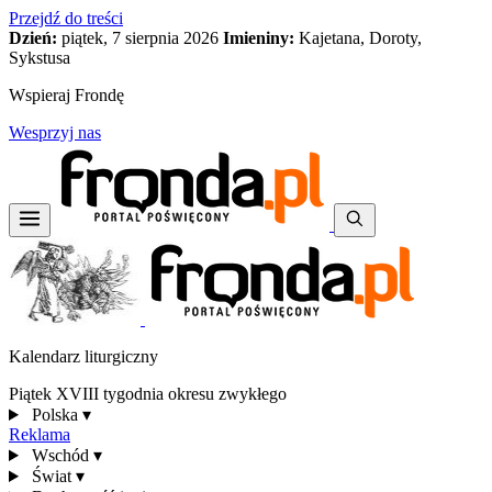
Przejdź do treści
Dzień:
piątek, 7 sierpnia 2026
Imieniny:
Kajetana, Doroty,
Sykstusa
Wspieraj Frondę
Wesprzyj nas
Kalendarz liturgiczny
Piątek XVIII tygodnia okresu zwykłego
Polska
▾
Reklama
Wschód
▾
Świat
▾