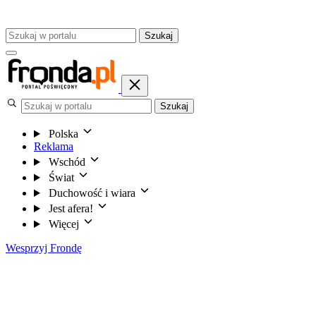
Szukaj
Szukaj
Polska
Reklama
Wschód
Świat
Duchowość i wiara
Jest afera!
Więcej
Wesprzyj Frondę