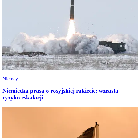
Niemcy
Niemiecka prasa o rosyjskiej rakiecie: wzrasta
ryzyko eskalacji