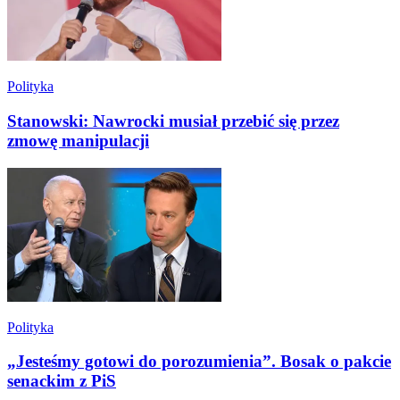
Polityka
Stanowski: Nawrocki musiał przebić się przez
zmowę manipulacji
Polityka
„Jesteśmy gotowi do porozumienia”. Bosak o pakcie
senackim z PiS