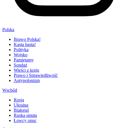
Polska
Brawo Polska!
Kasta basta!
Polityka
Wojsko
Pamiętamy
Sondaż
Wieści z kraju
Prawo i Sprawiedliwość
Antypolonizm
Wschód
Rosja
Ukraina
Białoruś
Ruska smuta
Łowcy onuc