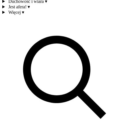
Duchowość i wiara
▾
Jest afera!
▾
Więcej
▾