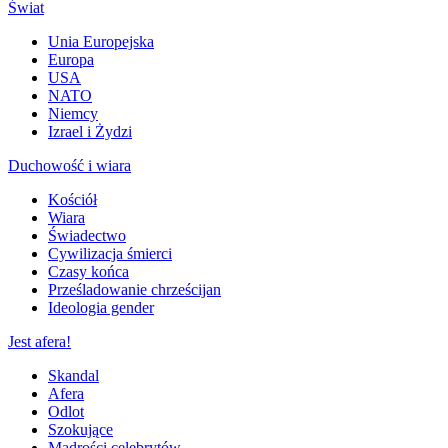
Świat
Unia Europejska
Europa
USA
NATO
Niemcy
Izrael i Żydzi
Duchowość i wiara
Kościół
Wiara
Świadectwo
Cywilizacja śmierci
Czasy końca
Prześladowanie chrześcijan
Ideologia gender
Jest afera!
Skandal
Afera
Odlot
Szokujące
Mądrości celebrytów