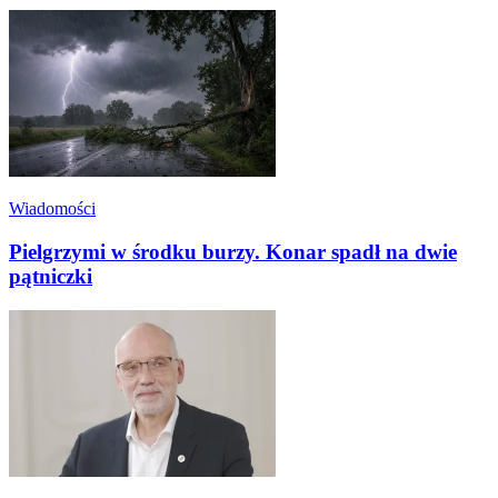
Wiadomości
Pielgrzymi w środku burzy. Konar spadł na dwie
pątniczki