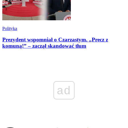
Polityka
Prezydent wspomniał o Czarzastym. „Precz z
komuną!” – zaczął skandować tłum
ad