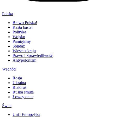
Polska
Brawo Polska!
Kasta basta!
Polityka
Wojsko
Pamiętamy
Sondaż
Wieści z kraju
Prawo i Sprawiedliwość
Antypolonizm
Wschód
Rosja
Ukraina
Białoruś
Ruska smuta
Łowcy onuc
Świat
Unia Europejska