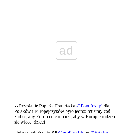
ad
💬Przesłanie Papieża Franciszka
@Pontifex_pl
dla
Polaków i Europejczyków było jedno: musimy coś
zrobić, aby Europa nie umarła, aby w Europie rodziło
się więcej dzieci
- Marszałek Senatu RP
@profgrodzki
w
#Watykan
.