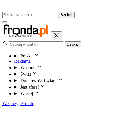
Szukaj
Szukaj
Polska
Reklama
Wschód
Świat
Duchowość i wiara
Jest afera!
Więcej
Wesprzyj Frondę