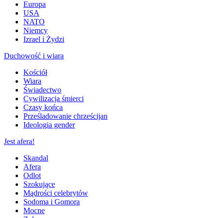
Europa
USA
NATO
Niemcy
Izrael i Żydzi
Duchowość i wiara
Kościół
Wiara
Świadectwo
Cywilizacja śmierci
Czasy końca
Prześladowanie chrześcijan
Ideologia gender
Jest afera!
Skandal
Afera
Odlot
Szokujące
Mądrości celebrytów
Sodoma i Gomora
Mocne