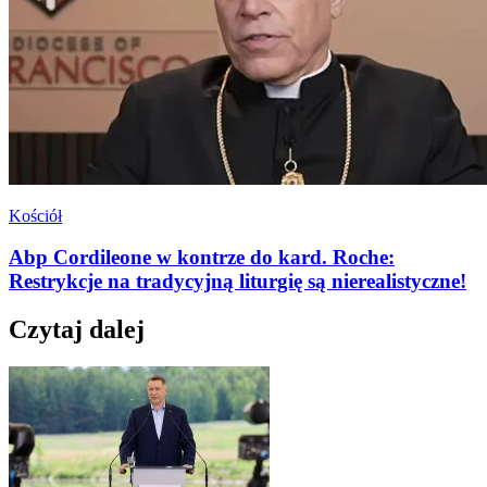
Kościół
Abp Cordileone w kontrze do kard. Roche:
Restrykcje na tradycyjną liturgię są nierealistyczne!
Czytaj dalej