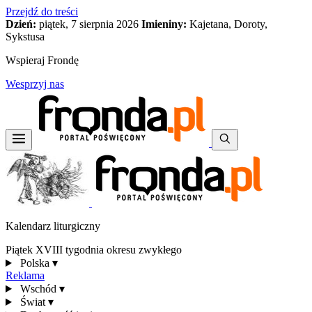
Przejdź do treści
Dzień:
piątek, 7 sierpnia 2026
Imieniny:
Kajetana, Doroty,
Sykstusa
Wspieraj Frondę
Wesprzyj nas
Kalendarz liturgiczny
Piątek XVIII tygodnia okresu zwykłego
Polska
▾
Reklama
Wschód
▾
Świat
▾