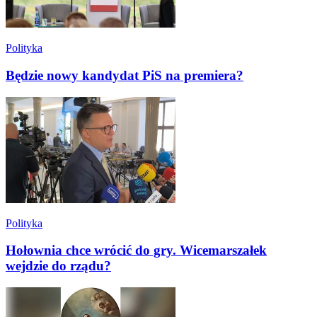
Polityka
Będzie nowy kandydat PiS na premiera?
Polityka
Hołownia chce wrócić do gry. Wicemarszałek
wejdzie do rządu?