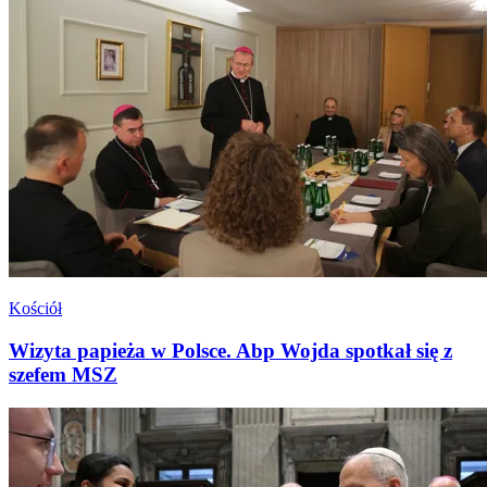
Kościół
Wizyta papieża w Polsce. Abp Wojda spotkał się z
szefem MSZ