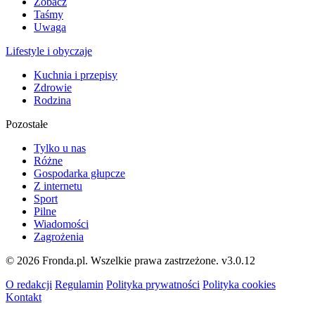
Zobacz
Taśmy
Uwaga
Lifestyle i obyczaje
Kuchnia i przepisy
Zdrowie
Rodzina
Pozostałe
Tylko u nas
Różne
Gospodarka głupcze
Z internetu
Sport
Pilne
Wiadomości
Zagrożenia
© 2026 Fronda.pl. Wszelkie prawa zastrzeżone.
v3.0.12
O redakcji
Regulamin
Polityka prywatności
Polityka cookies
Kontakt