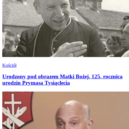
Kościół
Urodzony pod obrazem Matki Bożej. 125. rocznica
urodzin Prymasa Tysiąclecia