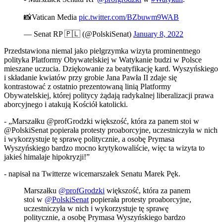
📸Vatican Media
pic.twitter.com/BZbuwm9WAB
— Senat RP 🇵🇱 (@PolskiSenat)
January 8, 2022
Przedstawiona niemal jako pielgrzymka wizyta prominentnego
polityka Platformy Obywatelskiej w Watykanie budzi w Polsce
mieszane uczucia. Dziękowanie za beatyfikację kard. Wyszyńskiego
i składanie kwiatów przy grobie Jana Pawła II zdaje się
kontrastować z ostatnio prezentowaną linią Platformy
Obywatelskiej, której politycy żądają radykalnej liberalizacji prawa
aborcyjnego i atakują Kościół katolicki.
- „Marszałku @profGrodzki większość, która za panem stoi w
@PolskiSenat popierała protesty proaborcyjne, uczestniczyła w nich
i wykorzystuje tę sprawę politycznie, a osobę Prymasa
Wyszyńskiego bardzo mocno krytykowaliście, więc ta wizyta to
jakieś himalaje hipokryzji!”
- napisał na Twitterze wicemarszałek Senatu Marek Pęk.
Marszałku
@profGrodzki
większość, która za panem
stoi w
@PolskiSenat
popierała protesty proaborcyjne,
uczestniczyła w nich i wykorzystuje tę sprawę
politycznie, a osobę Prymasa Wyszyńskiego bardzo