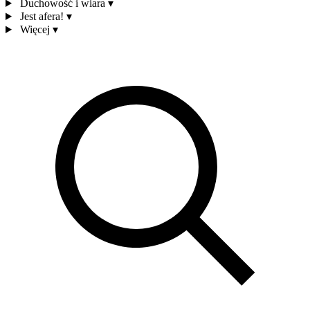
Duchowość i wiara
▾
Jest afera!
▾
Więcej
▾