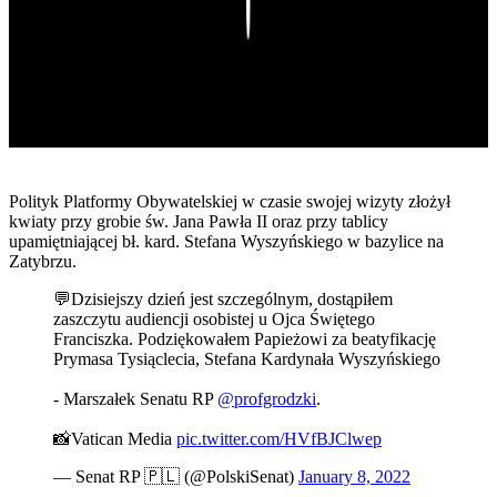
Play
Polityk Platformy Obywatelskiej w czasie swojej wizyty złożył
kwiaty przy grobie św. Jana Pawła II oraz przy tablicy
upamiętniającej bł. kard. Stefana Wyszyńskiego w bazylice na
Zatybrzu.
💬Dzisiejszy dzień jest szczególnym, dostąpiłem
zaszczytu audiencji osobistej u Ojca Świętego
Franciszka. Podziękowałem Papieżowi za beatyfikację
Prymasa Tysiąclecia, Stefana Kardynała Wyszyńskiego
- Marszałek Senatu RP
@profgrodzki
.
📸Vatican Media
pic.twitter.com/HVfBJClwep
— Senat RP 🇵🇱 (@PolskiSenat)
January 8, 2022