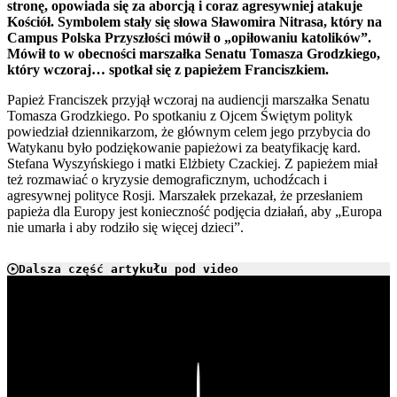
stronę, opowiada się za aborcją i coraz agresywniej atakuje
Kościół. Symbolem stały się słowa Sławomira Nitrasa, który na
Campus Polska Przyszłości mówił o „opiłowaniu katolików”.
Mówił to w obecności marszałka Senatu Tomasza Grodzkiego,
który wczoraj… spotkał się z papieżem Franciszkiem.
Papież Franciszek przyjął wczoraj na audiencji marszałka Senatu
Tomasza Grodzkiego. Po spotkaniu z Ojcem Świętym polityk
powiedział dziennikarzom, że głównym celem jego przybycia do
Watykanu było podziękowanie papieżowi za beatyfikację kard.
Stefana Wyszyńskiego i matki Elżbiety Czackiej. Z papieżem miał
też rozmawiać o kryzysie demograficznym, uchodźcach i
agresywnej polityce Rosji. Marszałek przekazał, że przesłaniem
papieża dla Europy jest konieczność podjęcia działań, aby „Europa
nie umarła i aby rodziło się więcej dzieci”.
Dalsza część artykułu pod video