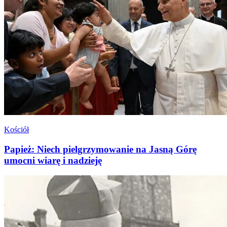
Kościół
Papież: Niech pielgrzymowanie na Jasną Górę
umocni wiarę i nadzieję