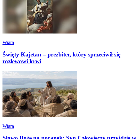
Wiara
Święty Kajetan – prezbiter, który sprzeciwił się
rozlewowi krwi
Wiara
Słowo Boże na poranek: Syn Człowieczy przyjdzie w