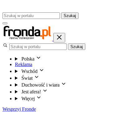
Szukaj
Szukaj
Polska
Reklama
Wschód
Świat
Duchowość i wiara
Jest afera!
Więcej
Wesprzyj Frondę