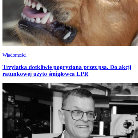
Wiadomości
Trzylatka dotkliwie pogryziona przez psa. Do akcji
ratunkowej użyto śmigłowca LPR