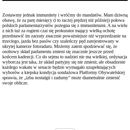
Zostawmy jednak immunitety i wróćmy do mandatów. Mam dziwną
obawę, że za parę miesięcy (i to raczej prędzej niż później) połowa
polskich parlamentarzystów pożegna się z immunitetami. A na wielu
z nich tuż za rogiem czai się prokurator mający wielką ochotę
przedstawić im zarzuty znacznie poważniejsze niż wyprzedzanie na
trzeciego, jazda bez pasów czy szaleńczy pęd zarejestrowany w
ukrytej kamerze fotoradaru. Możemy zatem spodziewać się, że
osobowy skład parlamentu zmieni się znacznie jeszcze przed
końcem kadencji. Co do sejmu to nadziei nie ma wielkiej, ordynacja
wyborcza jest taka, że układ partyjny się nie zmieni; ale obsadzenie
każdego wakatu w senacie będzie wymagało uzupełniających
wyborów a kiepska kondycja sondażowa Platformy Obywatelskiej
sprawia, że „izba nostalgii i zadumy” może diametralnie zmienić
swoje oblicze.