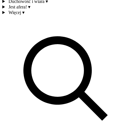
Duchowość i wiara
▾
Jest afera!
▾
Więcej
▾