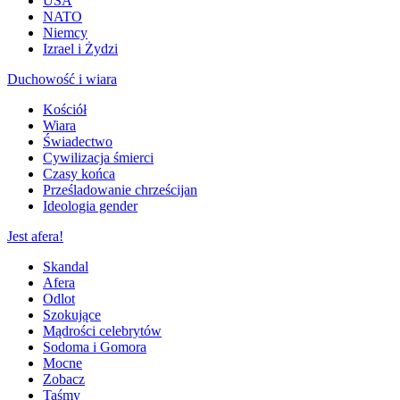
USA
NATO
Niemcy
Izrael i Żydzi
Duchowość i wiara
Kościół
Wiara
Świadectwo
Cywilizacja śmierci
Czasy końca
Prześladowanie chrześcijan
Ideologia gender
Jest afera!
Skandal
Afera
Odlot
Szokujące
Mądrości celebrytów
Sodoma i Gomora
Mocne
Zobacz
Taśmy