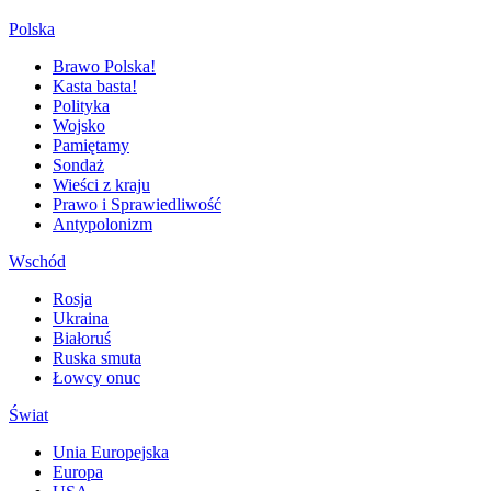
Polska
Brawo Polska!
Kasta basta!
Polityka
Wojsko
Pamiętamy
Sondaż
Wieści z kraju
Prawo i Sprawiedliwość
Antypolonizm
Wschód
Rosja
Ukraina
Białoruś
Ruska smuta
Łowcy onuc
Świat
Unia Europejska
Europa