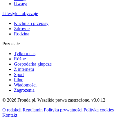
Uwaga
Lifestyle i obyczaje
Kuchnia i przepisy
Zdrowie
Rodzina
Pozostałe
Tylko u nas
Różne
Gospodarka głupcze
Z internetu
Sport
Pilne
Wiadomości
Zagrożenia
© 2026 Fronda.pl. Wszelkie prawa zastrzeżone.
v3.0.12
O redakcji
Regulamin
Polityka prywatności
Polityka cookies
Kontakt