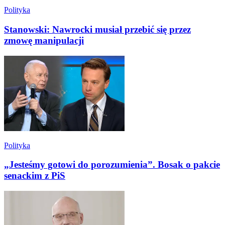
Polityka
Stanowski: Nawrocki musiał przebić się przez
zmowę manipulacji
Polityka
„Jesteśmy gotowi do porozumienia”. Bosak o pakcie
senackim z PiS