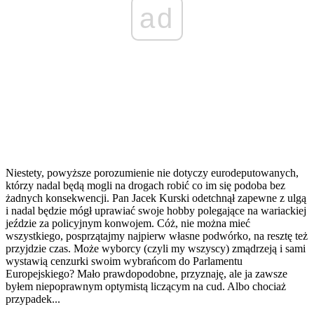
ad
Niestety, powyższe porozumienie nie dotyczy eurodeputowanych,
którzy nadal będą mogli na drogach robić co im się podoba bez
żadnych konsekwencji. Pan Jacek Kurski odetchnął zapewne z ulgą
i nadal będzie mógł uprawiać swoje hobby polegające na wariackiej
jeździe za policyjnym konwojem. Cóż, nie można mieć
wszystkiego, posprzątajmy najpierw własne podwórko, na resztę też
przyjdzie czas. Może wyborcy (czyli my wszyscy) zmądrzeją i sami
wystawią cenzurki swoim wybrańcom do Parlamentu
Europejskiego? Mało prawdopodobne, przyznaję, ale ja zawsze
byłem niepoprawnym optymistą liczącym na cud. Albo chociaż
przypadek...