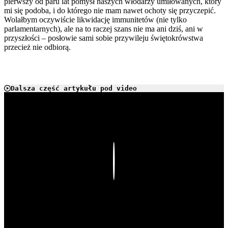
pierwszy od paru lat pomysł naszych włodarzy umiłowanych, który
mi się podoba, i do którego nie mam nawet ochoty się przyczepić.
Wolałbym oczywiście likwidację immunitetów (nie tylko
parlamentarnych), ale na to raczej szans nie ma ani dziś, ani w
przyszłości – posłowie sami sobie przywileju świętokrówstwa
przecież nie odbiorą.
Dalsza część artykułu pod video
Play