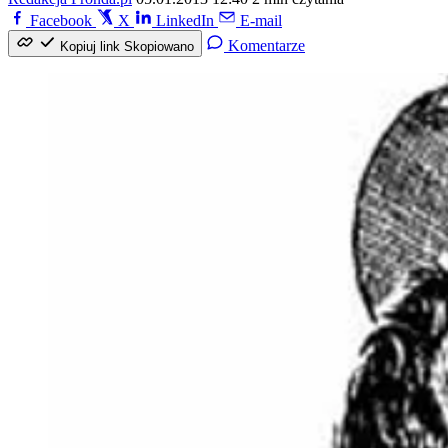
Facebook
X
LinkedIn
E-mail
Komentarze
Kopiuj link
Skopiowano