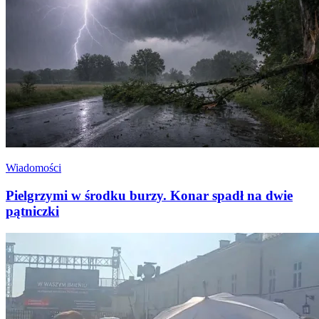
Wiadomości
Pielgrzymi w środku burzy. Konar spadł na dwie
pątniczki