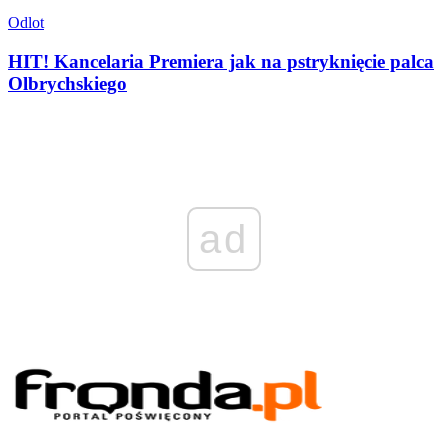
Odlot
HIT! Kancelaria Premiera jak na pstryknięcie palca
Olbrychskiego
ad