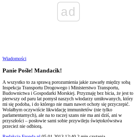
ad
Wiadomości
Panie Pośle! Mandacik!
A wszystko to za sprawą porozumienia jakie zawarły między sobą
Inspekcja Transportu Drogowego i Ministerstwo Transportu,
Budownictwa i Gospodarki Morskiej. Przyznaję bez bicia, że jest to
pierwszy od paru lat pomysł naszych włodarzy umiłowanych, który
mi się podoba, i do którego nie mam nawet ochoty się przyczepić.
Wolałbym oczywiście likwidację immunitetów (nie tylko
parlamentarnych), ale na to raczej szans nie ma ani dziś, ani w
przyszłości – posłowie sami sobie przywileju świętokrówstwa
przecież nie odbiorą.
Redakcja Fronda.pl
05.01.2013 12:40
2 min czytania