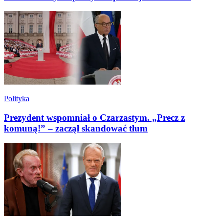
Polityka
Prezydent wspomniał o Czarzastym. „Precz z
komuną!” – zaczął skandować tłum