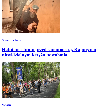
Świadectwo
Habit nie chroni przed samotnością. Kapucyn o
niewidzialnym krzyżu powołania
Wiara