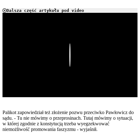
Dalsza część artykułu pod video
Play
Palikot zapowiedział też złożenie pozwu przeciwko Pawłowicz do
sądu. - Tu nie mówimy o przeprosinach. Tutaj mówimy o sytuacji,
w której zgodnie z konstytucją trzeba wyegzekwować
niemożliwość promowania faszyzmu - wyjaśnił.