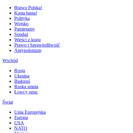
Brawo Polska!
Kasta basta!
Polityka
Wojsko
Pamiętamy
Sondaż
Wieści z kraju
Prawo i Sprawiedliwość
Antypolonizm
Wschód
Rosja
Ukraina
Białoruś
Ruska smuta
Łowcy onuc
Świat
Unia Europejska
Europa
USA
NATO