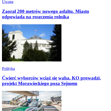
Uwaga
Zaorał 200 metrów nowego asfaltu. Miasto
odpowiada na roszczenia rolnika
Polityka
Ćwierć wyborców wciąż się waha. KO prowadzi,
projekt Morawieckiego poza Sejmem