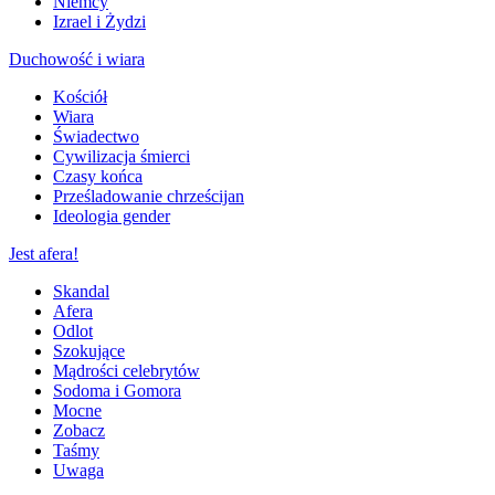
Niemcy
Izrael i Żydzi
Duchowość i wiara
Kościół
Wiara
Świadectwo
Cywilizacja śmierci
Czasy końca
Prześladowanie chrześcijan
Ideologia gender
Jest afera!
Skandal
Afera
Odlot
Szokujące
Mądrości celebrytów
Sodoma i Gomora
Mocne
Zobacz
Taśmy
Uwaga