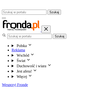
Szukaj
Szukaj
Polska
Reklama
Wschód
Świat
Duchowość i wiara
Jest afera!
Więcej
Wesprzyj Frondę