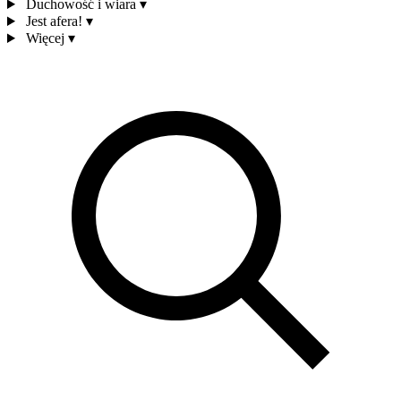
Duchowość i wiara
▾
Jest afera!
▾
Więcej
▾