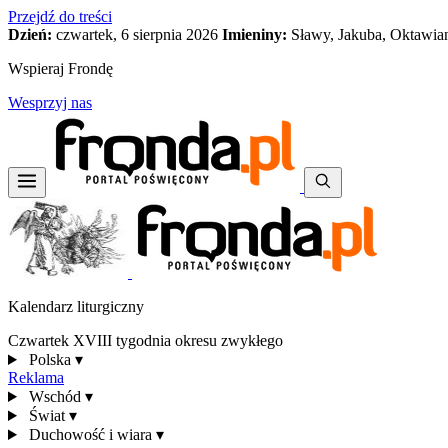
Przejdź do treści
Dzień:
czwartek, 6 sierpnia 2026
Imieniny:
Sławy, Jakuba, Oktawia
Wspieraj Frondę
Wesprzyj nas
Kalendarz liturgiczny
Czwartek XVIII tygodnia okresu zwykłego
Polska
▾
Reklama
Wschód
▾
Świat
▾
Duchowość i wiara
▾