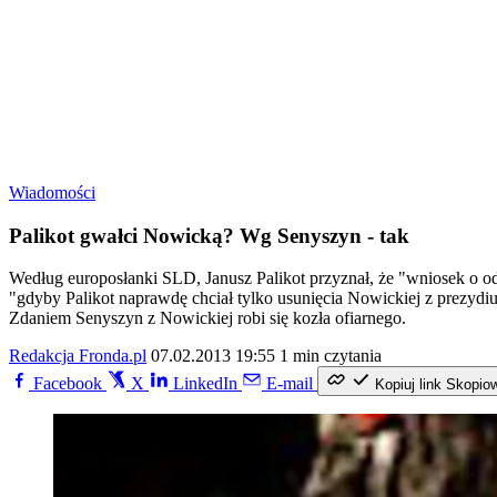
Wiadomości
Palikot gwałci Nowicką? Wg Senyszyn - tak
Według europosłanki SLD, Janusz Palikot przyznał, że "wniosek o od
"gdyby Palikot naprawdę chciał tylko usunięcia Nowickiej z prezydi
Zdaniem Senyszyn z Nowickiej robi się kozła ofiarnego.
Redakcja Fronda.pl
07.02.2013 19:55
1 min czytania
Facebook
X
LinkedIn
E-mail
Kopiuj link
Skopio