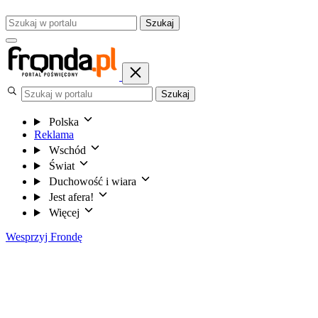
Szukaj
Szukaj
Polska
Reklama
Wschód
Świat
Duchowość i wiara
Jest afera!
Więcej
Wesprzyj Frondę