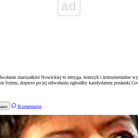
ad
wołanie marszałkini Nowickiej to intryga, teatrzyk i instrumentalne w
um Sejmu, dopiero po jej odwołaniu zgłosiłby kandydaturę posłanki Gro
Komentarze
wano