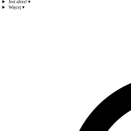
Jest afera!
▾
Więcej
▾