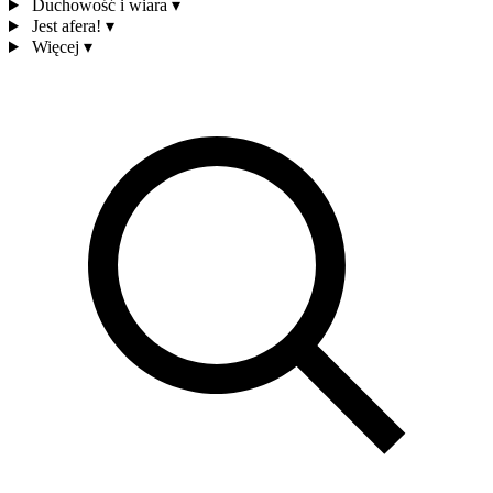
Duchowość i wiara
▾
Jest afera!
▾
Więcej
▾