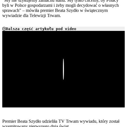
"My nie szykujemy zamachu stanu. My tylko chcemy, by Polacy
byli w Polsce gospodarzami i żeby mogli decydować o własnych
sprawach" – mówiła premier Beata Szydło w świątecznym
wywiadzie dla Telewizji Trwam.
Dalsza część artykułu pod video
Play
Premier Beata Szydło udzieliła TV Trwam wywiadu, który został
wyemitowany pierwszego dnia świąt.