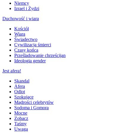
Niemcy
Izrael i Żydzi
Duchowość i wiara
Kościół
Wiara
Świadectwo
Cywilizacja śmierci
Czasy końca
Prześladowanie chrześcijan
Ideologia gender
Jest afera!
Skandal
Afera
Odlot
Szokujące
Mądrości celebrytów
Sodoma i Gomora
Mocne
Zobacz
Taśmy
Uwaga