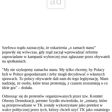
ad
Szefowa rządu zaznaczyła, że oskarżenia „o zamach stanu”
pojawiły się wówczas, gdy rząd zaczął wprowadzać reformy
zapowiadane w kampanii wyborczej oraz zgłaszane przez obywateli
na spotkaniach.
"My nie szykujemy zamachu stanu. My tylko chcemy, by Polacy
byli w Polsce gospodarzami i żeby mogli decydować o własnych
sprawach. To polscy obywatele dali nam do tego legitymację. Mam
nadzieję, że osoby, które teraz protestują, z czasem zrozumieją o co
idzie gra" – dodała.
Odnosząc się do protestów organizowanych przez tzw. Komitet
Obrony Demokracji, premier Szydło stwierdziła, że „zmiany, które
są przeprowadzane w TK zostały wykorzystane jako pretekst w
walce politycznej przez tych, którzy chcieli użyć TK jako ostatniego