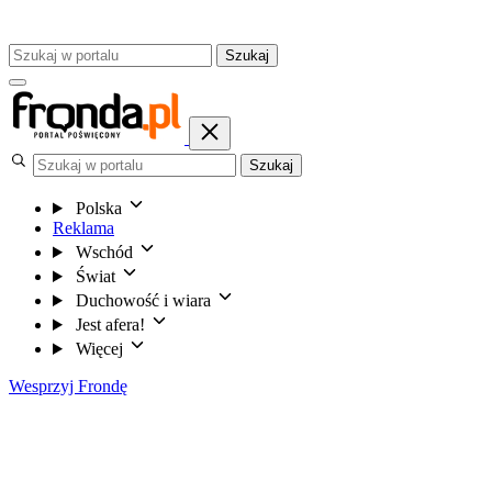
Szukaj
Szukaj
Polska
Reklama
Wschód
Świat
Duchowość i wiara
Jest afera!
Więcej
Wesprzyj Frondę