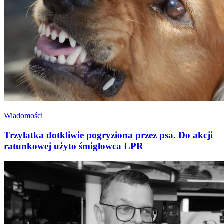
Wiadomości
Trzylatka dotkliwie pogryziona przez psa. Do akcji
ratunkowej użyto śmigłowca LPR