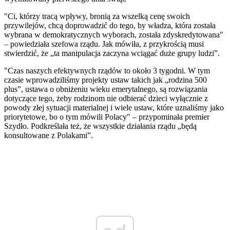
"Ci, którzy tracą wpływy, bronią za wszelką cenę swoich
przywilejów, chcą doprowadzić do tego, by władza, która została
wybrana w demokratycznych wyborach, została zdyskredytowana"
– powiedziała szefowa rządu. Jak mówiła, z przykrością musi
stwierdzić, że „ta manipulacja zaczyna wciągać duże grupy ludzi”.
"Czas naszych efektywnych rządów to około 3 tygodni. W tym
czasie wprowadziliśmy projekty ustaw takich jak „rodzina 500
plus”, ustawa o obniżeniu wieku emerytalnego, są rozwiązania
dotyczące tego, żeby rodzinom nie odbierać dzieci wyłącznie z
powody złej sytuacji materialnej i wiele ustaw, które uznaliśmy jako
priorytetowe, bo o tym mówili Polacy" – przypominała premier
Szydło. Podkreślała też, że wszystkie działania rządu „będą
konsultowane z Polakami”.