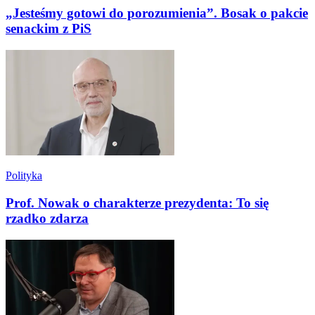
„Jesteśmy gotowi do porozumienia”. Bosak o pakcie
senackim z PiS
Polityka
Prof. Nowak o charakterze prezydenta: To się
rzadko zdarza