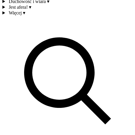
Duchowość i wiara
▾
Jest afera!
▾
Więcej
▾