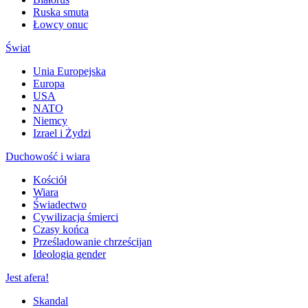
Ruska smuta
Łowcy onuc
Świat
Unia Europejska
Europa
USA
NATO
Niemcy
Izrael i Żydzi
Duchowość i wiara
Kościół
Wiara
Świadectwo
Cywilizacja śmierci
Czasy końca
Prześladowanie chrześcijan
Ideologia gender
Jest afera!
Skandal