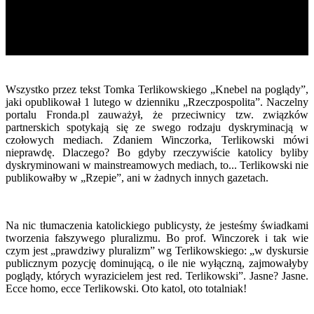
Wszystko przez tekst Tomka Terlikowskiego „Knebel na poglądy”,
jaki opublikował 1 lutego w dzienniku „Rzeczpospolita”. Naczelny
portalu Fronda.pl zauważył, że przeciwnicy tzw. związków
partnerskich spotykają się ze swego rodzaju dyskryminacją w
czołowych mediach. Zdaniem Winczorka, Terlikowski mówi
nieprawdę. Dlaczego? Bo gdyby rzeczywiście katolicy byliby
dyskryminowani w mainstreamowych mediach, to... Terlikowski nie
publikowałby w „Rzepie”, ani w żadnych innych gazetach.
Na nic tłumaczenia katolickiego publicysty, że jesteśmy świadkami
tworzenia fałszywego pluralizmu. Bo prof. Winczorek i tak wie
czym jest „prawdziwy pluralizm” wg Terlikowskiego: „w dyskursie
publicznym pozycję dominującą, o ile nie wyłączną, zajmowałyby
poglądy, których wyrazicielem jest red. Terlikowski”. Jasne? Jasne.
Ecce homo, ecce Terlikowski. Oto katol, oto totalniak!