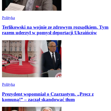
Polityka
Terlikowski na wojnie ze zdrowym rozsądkiem. Tym
razem uderzył w pomysł deportacji Ukraińców
Polityka
Prezydent wspomniał o Czarzastym. „Precz z
komuną!” – zaczął skandować tłum