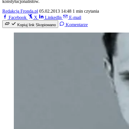
konstytucjonalistów.
Redakcja Fronda.pl
05.02.2013 14:48
1 min czytania
Facebook
X
LinkedIn
E-mail
Komentarze
Kopiuj link
Skopiowano