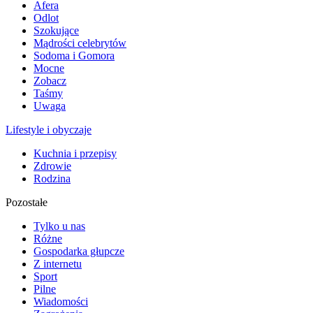
Afera
Odlot
Szokujące
Mądrości celebrytów
Sodoma i Gomora
Mocne
Zobacz
Taśmy
Uwaga
Lifestyle i obyczaje
Kuchnia i przepisy
Zdrowie
Rodzina
Pozostałe
Tylko u nas
Różne
Gospodarka głupcze
Z internetu
Sport
Pilne
Wiadomości