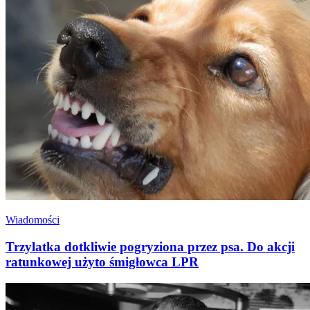
Wiadomości
Trzylatka dotkliwie pogryziona przez psa. Do akcji
ratunkowej użyto śmigłowca LPR