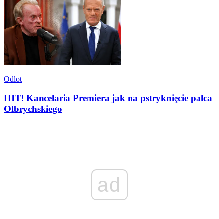
Odlot
HIT! Kancelaria Premiera jak na pstryknięcie palca
Olbrychskiego
ad