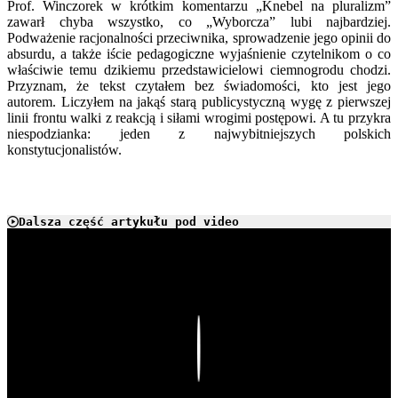
Prof. Winczorek w krótkim komentarzu „Knebel na pluralizm”
zawarł chyba wszystko, co „Wyborcza” lubi najbardziej.
Podważenie racjonalności przeciwnika, sprowadzenie jego opinii do
absurdu, a także iście pedagogiczne wyjaśnienie czytelnikom o co
właściwie temu dzikiemu przedstawicielowi ciemnogrodu chodzi.
Przyznam, że tekst czytałem bez świadomości, kto jest jego
autorem. Liczyłem na jakąś starą publicystyczną wygę z pierwszej
linii frontu walki z reakcją i siłami wrogimi postępowi. A tu przykra
niespodzianka: jeden z najwybitniejszych polskich
konstytucjonalistów.
Dalsza część artykułu pod video
Play