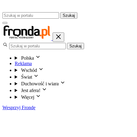
Szukaj
Szukaj
Polska
Reklama
Wschód
Świat
Duchowość i wiara
Jest afera!
Więcej
Wesprzyj Frondę