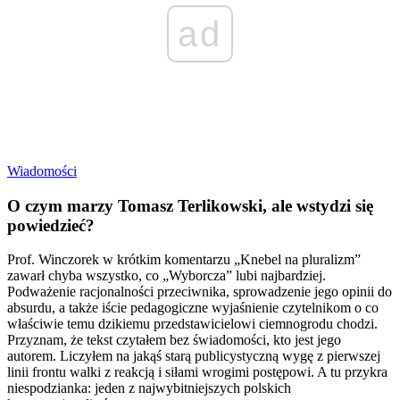
ad
Wiadomości
O czym marzy Tomasz Terlikowski, ale wstydzi się
powiedzieć?
Prof. Winczorek w krótkim komentarzu „Knebel na pluralizm”
zawarł chyba wszystko, co „Wyborcza” lubi najbardziej.
Podważenie racjonalności przeciwnika, sprowadzenie jego opinii do
absurdu, a także iście pedagogiczne wyjaśnienie czytelnikom o co
właściwie temu dzikiemu przedstawicielowi ciemnogrodu chodzi.
Przyznam, że tekst czytałem bez świadomości, kto jest jego
autorem. Liczyłem na jakąś starą publicystyczną wygę z pierwszej
linii frontu walki z reakcją i siłami wrogimi postępowi. A tu przykra
niespodzianka: jeden z najwybitniejszych polskich