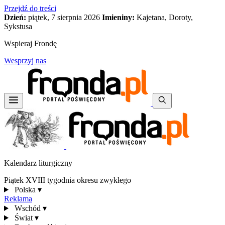
Przejdź do treści
Dzień:
piątek, 7 sierpnia 2026
Imieniny:
Kajetana, Doroty,
Sykstusa
Wspieraj Frondę
Wesprzyj nas
Kalendarz liturgiczny
Piątek XVIII tygodnia okresu zwykłego
Polska
▾
Reklama
Wschód
▾
Świat
▾