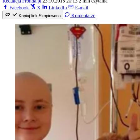
Redakcja Fronda.pl
23.10.2015 20:13
2 min czytania
Facebook
X
LinkedIn
E-mail
Komentarze
Kopiuj link
Skopiowano