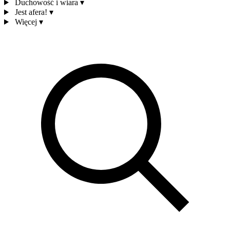
Duchowość i wiara
▾
Jest afera!
▾
Więcej
▾