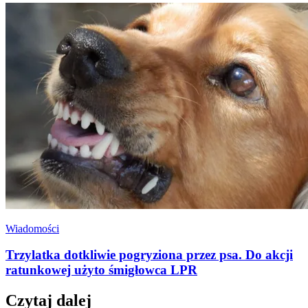
Wiadomości
Trzylatka dotkliwie pogryziona przez psa. Do akcji
ratunkowej użyto śmigłowca LPR
Czytaj dalej