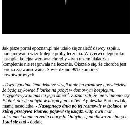
Jak pisze portal epoznan.pl nie udało się znaleźć dawcy szpiku,
podejmowano więc kolejne próby leczenia. W czerwcu tego roku
nastąpiła kolejna wznowa choroby - tym razem białaczka
kompletnie nie reagowała na leczenie. Okazało się, że choroba jest
bardzo zaawansowana. Stwierdzono 99% komórek
nowotworowych.
- Dwa tygodnie temu lekarze wzięli mnie na rozmowę i powiedzieli,
że będą szykować Piotrka na pobyt w domowym hospicjum.
Przygotowywali nas na jego śmierć. Zaznaczali, że nie wiadomo czy
Piotrek dożyje pobytu w hospicjum -
mówi Agnieszka Bartkowiak,
mama nastolatka.
-
Następnego dnia po tej rozmowie w izolatce, w
której przebywa Piotrek, pojawił się ksiądz
. Odprawił m.in.
sakrament namaszczenia chorych. Odbyła się modlitwa za chorych.
I stał się cud
-
dodaje.