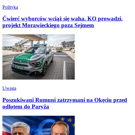
Polityka
Ćwierć wyborców wciąż się waha. KO prowadzi,
projekt Morawieckiego poza Sejmem
Uwaga
Poszukiwani Rumuni zatrzymani na Okęciu przed
odlotem do Paryża