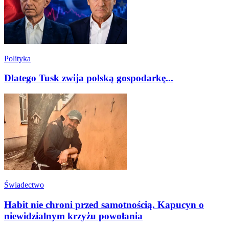
Polityka
Dlatego Tusk zwija polską gospodarkę...
Świadectwo
Habit nie chroni przed samotnością. Kapucyn o
niewidzialnym krzyżu powołania