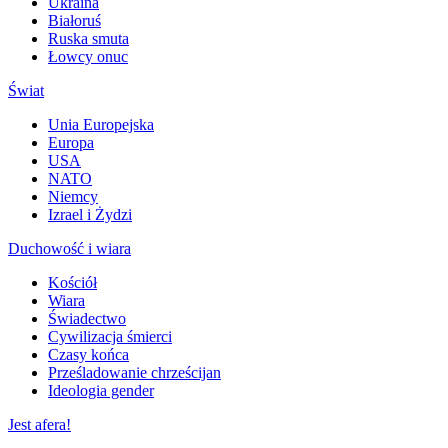
Ukraina
Białoruś
Ruska smuta
Łowcy onuc
Świat
Unia Europejska
Europa
USA
NATO
Niemcy
Izrael i Żydzi
Duchowość i wiara
Kościół
Wiara
Świadectwo
Cywilizacja śmierci
Czasy końca
Prześladowanie chrześcijan
Ideologia gender
Jest afera!