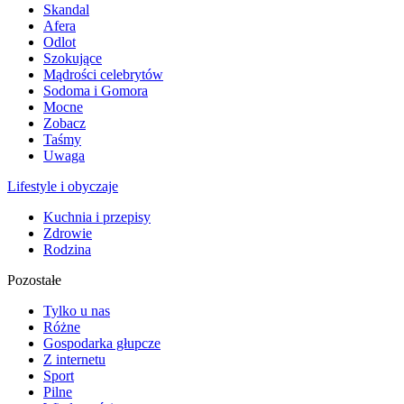
Skandal
Afera
Odlot
Szokujące
Mądrości celebrytów
Sodoma i Gomora
Mocne
Zobacz
Taśmy
Uwaga
Lifestyle i obyczaje
Kuchnia i przepisy
Zdrowie
Rodzina
Pozostałe
Tylko u nas
Różne
Gospodarka głupcze
Z internetu
Sport
Pilne