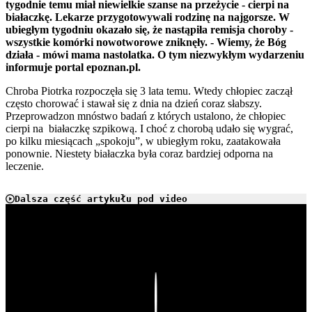
tygodnie temu miał niewielkie szanse na przeżycie - cierpi na
białaczkę. Lekarze przygotowywali rodzinę na najgorsze. W
ubiegłym tygodniu okazało się, że nastąpiła remisja choroby -
wszystkie komórki nowotworowe zniknęły. - Wiemy, że Bóg
działa - mówi mama nastolatka. O tym niezwykłym wydarzeniu
informuje portal epoznan.pl.
Chroba Piotrka rozpoczęła się 3 lata temu. Wtedy chłopiec zaczął
często chorować i stawał się z dnia na dzień coraz słabszy.
Przeprowadzon mnóstwo badań z których ustalono, że chłopiec
cierpi na białaczkę szpikową. I choć z chorobą udało się wygrać,
po kilku miesiącach „spokoju”, w ubiegłym roku, zaatakowała
ponownie. Niestety białaczka była coraz bardziej odporna na
leczenie.
Dalsza część artykułu pod video
Play