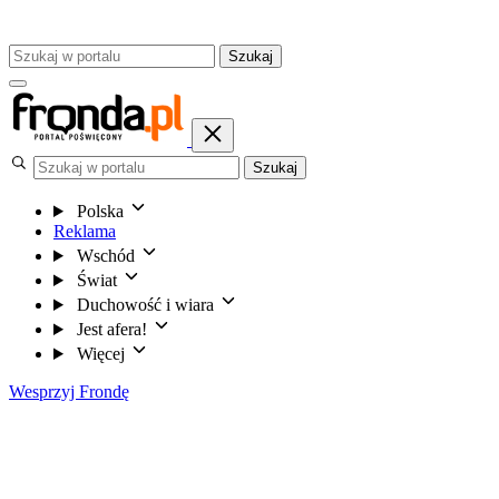
Szukaj
Szukaj
Polska
Reklama
Wschód
Świat
Duchowość i wiara
Jest afera!
Więcej
Wesprzyj Frondę