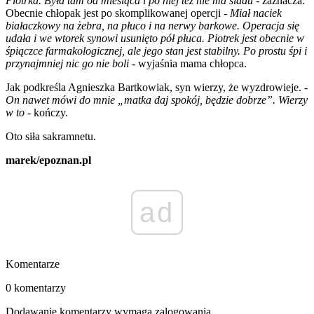
Piotrka. Była tam od miesiąca i po niej też nie ma śladu -
zaznacza.
Obecnie chłopak jest po skomplikowanej opercji -
Miał naciek
białaczkowy na żebra, na płuco i na nerwy barkowe. Operacja się
udała i we wtorek synowi usunięto pół płuca. Piotrek jest obecnie w
śpiączce farmakologicznej, ale jego stan jest stabilny. Po prostu śpi i
przynajmniej nic go nie boli -
wyjaśnia mama chłopca.
Jak podkreśla Agnieszka Bartkowiak, syn wierzy, że wyzdrowieje.
-
On nawet mówi do mnie „matka daj spokój, będzie dobrze”. Wierzy
w to -
kończy.
Oto siła sakramnetu.
marek/epoznan.pl
ad
Komentarze
0 komentarzy
Dodawanie komentarzy wymaga zalogowania.