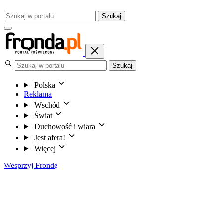
Szukaj
Szukaj
Polska
Reklama
Wschód
Świat
Duchowość i wiara
Jest afera!
Więcej
Wesprzyj Frondę