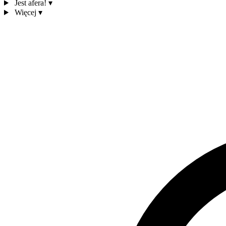
Jest afera!
▾
Więcej
▾