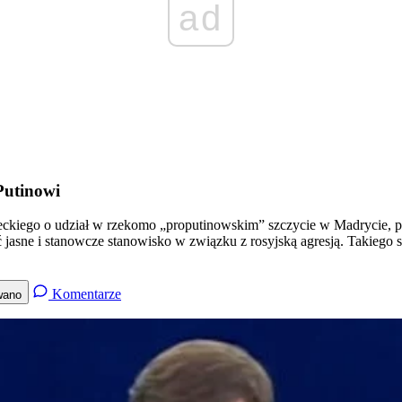
ad
Putinowi
kiego o udział w rzekomo „proputinowskim” szczycie w Madrycie, pras
asne i stanowcze stanowisko w związku z rosyjską agresją. Takiego sta
Komentarze
wano