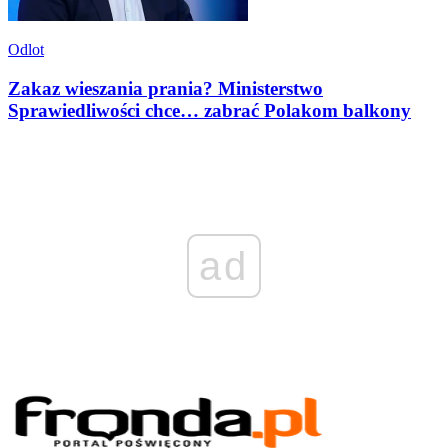
Odlot
Zakaz wieszania prania? Ministerstwo
Sprawiedliwości chce… zabrać Polakom balkony
ad