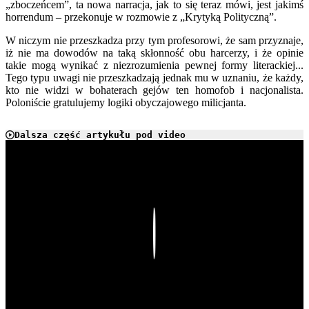
„zboczeńcem”, ta nowa narracja, jak to się teraz mówi, jest jakimś
horrendum – przekonuje w rozmowie z „Krytyką Polityczną”.
W niczym nie przeszkadza przy tym profesorowi, że sam przyznaje,
iż nie ma dowodów na taką skłonność obu harcerzy, i że opinie
takie mogą wynikać z niezrozumienia pewnej formy literackiej...
Tego typu uwagi nie przeszkadzają jednak mu w uznaniu, że każdy,
kto nie widzi w bohaterach gejów ten homofob i nacjonalista.
Poloniście gratulujemy logiki obyczajowego milicjanta.
Dalsza część artykułu pod video
Play