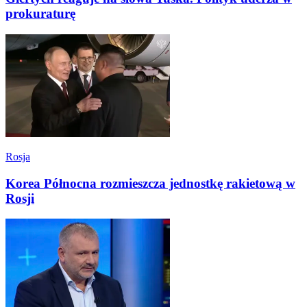
prokuraturę
Rosja
Korea Północna rozmieszcza jednostkę rakietową w
Rosji