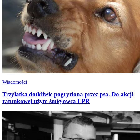
Wiadomości
Trzylatka dotkliwie pogryziona przez psa. Do akcji
ratunkowej użyto śmigłowca LPR