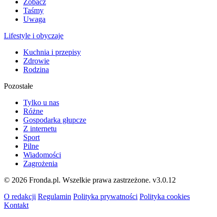
Zobacz
Taśmy
Uwaga
Lifestyle i obyczaje
Kuchnia i przepisy
Zdrowie
Rodzina
Pozostałe
Tylko u nas
Różne
Gospodarka głupcze
Z internetu
Sport
Pilne
Wiadomości
Zagrożenia
© 2026 Fronda.pl. Wszelkie prawa zastrzeżone.
v3.0.12
O redakcji
Regulamin
Polityka prywatności
Polityka cookies
Kontakt