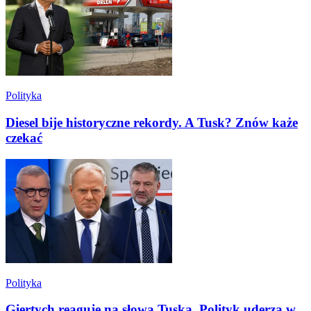
Polityka
Diesel bije historyczne rekordy. A Tusk? Znów każe
czekać
Polityka
Giertych reaguje na słowa Tuska. Polityk uderza w