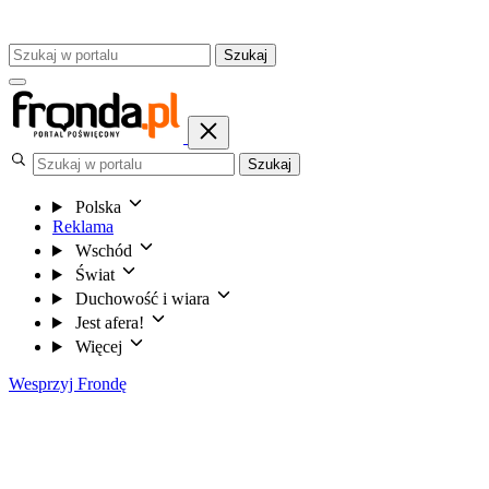
Szukaj
Szukaj
Polska
Reklama
Wschód
Świat
Duchowość i wiara
Jest afera!
Więcej
Wesprzyj Frondę