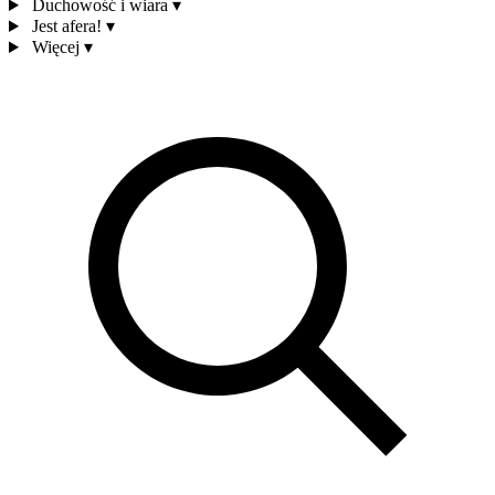
Duchowość i wiara
▾
Jest afera!
▾
Więcej
▾