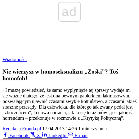
ad
Wiadomości
Nie wierzysz w homoseksualizm „Zośki”? Toś
homofob!
- I muszę powiedzieć, że samo wypłynięcie tej sprawy wydaje mi
się ważne dlatego, że jest ona pewnym papierkiem lakmusowym,
pozwalającym ujawnić czasami zwykłe kołtuństwo, a czasami jakieś
straszne przesądy. Dla człowieka, dla którego tak zwany pedał jest
„zboczeńcem”, ta nowa narracja, jak to się teraz mówi, jest jakimś
horrendum – przekonuje w rozmowie z „Krytyką Polityczną”.
Redakcja Fronda.pl
17.04.2013 14:26
1 min czytania
Facebook
X
LinkedIn
E-mail