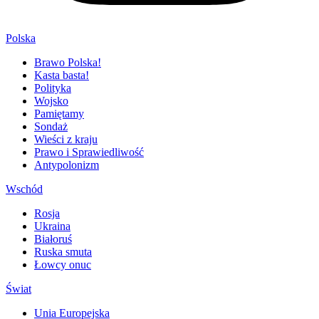
Polska
Brawo Polska!
Kasta basta!
Polityka
Wojsko
Pamiętamy
Sondaż
Wieści z kraju
Prawo i Sprawiedliwość
Antypolonizm
Wschód
Rosja
Ukraina
Białoruś
Ruska smuta
Łowcy onuc
Świat
Unia Europejska