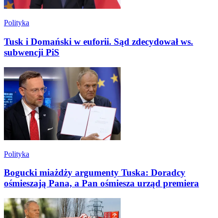
Polityka
Tusk i Domański w euforii. Sąd zdecydował ws.
subwencji PiS
Polityka
Bogucki miażdży argumenty Tuska: Doradcy
ośmieszają Pana, a Pan ośmiesza urząd premiera