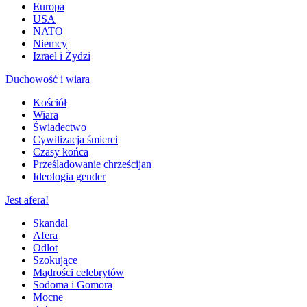
Europa
USA
NATO
Niemcy
Izrael i Żydzi
Duchowość i wiara
Kościół
Wiara
Świadectwo
Cywilizacja śmierci
Czasy końca
Prześladowanie chrześcijan
Ideologia gender
Jest afera!
Skandal
Afera
Odlot
Szokujące
Mądrości celebrytów
Sodoma i Gomora
Mocne