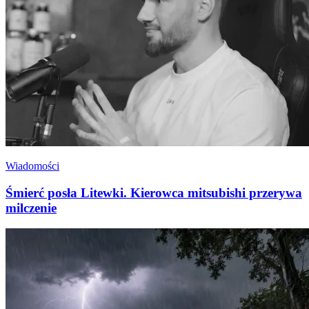
Wiadomości
Śmierć posła Litewki. Kierowca mitsubishi przerywa
milczenie