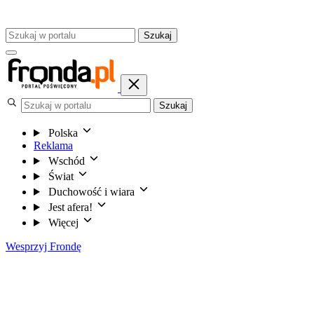
Szukaj
Szukaj
Polska
Reklama
Wschód
Świat
Duchowość i wiara
Jest afera!
Więcej
Wesprzyj Frondę