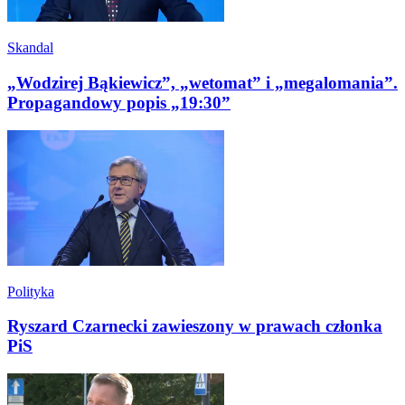
Skandal
„Wodzirej Bąkiewicz”, „wetomat” i „megalomania”.
Propagandowy popis „19:30”
Polityka
Ryszard Czarnecki zawieszony w prawach członka
PiS