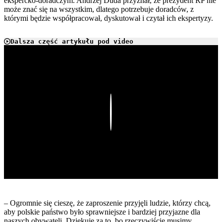
ekspercko-doradczym. Andrzej Duda przyznał, że prezydent RP nie
może znać się na wszystkim, dlatego potrzebuje doradców, z
którymi będzie współpracował, dyskutował i czytał ich ekspertyzy.
Dalsza część artykułu pod video
Play
– Ogromnie się cieszę, że zaproszenie przyjęli ludzie, którzy chcą,
aby polskie państwo było sprawniejsze i bardziej przyjazne dla
naszych obywateli. Dziękuję za to, bo rzeczywiście musimy