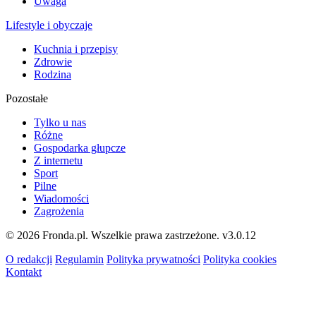
Uwaga
Lifestyle i obyczaje
Kuchnia i przepisy
Zdrowie
Rodzina
Pozostałe
Tylko u nas
Różne
Gospodarka głupcze
Z internetu
Sport
Pilne
Wiadomości
Zagrożenia
© 2026 Fronda.pl. Wszelkie prawa zastrzeżone.
v3.0.12
O redakcji
Regulamin
Polityka prywatności
Polityka cookies
Kontakt