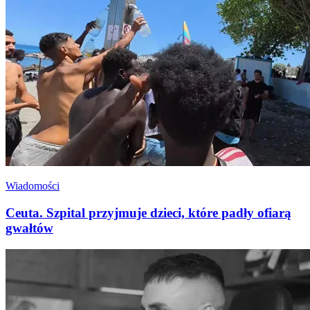
Wiadomości
Ceuta. Szpital przyjmuje dzieci, które padły ofiarą
gwałtów