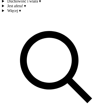
Duchowość i wiara
▾
Jest afera!
▾
Więcej
▾