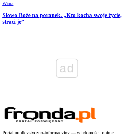
Wiara
Słowo Boże na poranek. „Kto kocha swoje życie,
straci je”
ad
Portal publicystyczno-informacyjny — wiadomości, opinie,