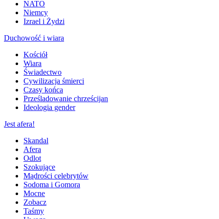
NATO
Niemcy
Izrael i Żydzi
Duchowość i wiara
Kościół
Wiara
Świadectwo
Cywilizacja śmierci
Czasy końca
Prześladowanie chrześcijan
Ideologia gender
Jest afera!
Skandal
Afera
Odlot
Szokujące
Mądrości celebrytów
Sodoma i Gomora
Mocne
Zobacz
Taśmy