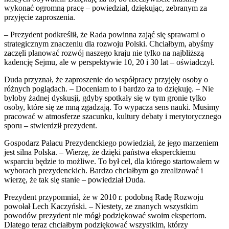
wykonać ogromną pracę – powiedział, dziękując, zebranym za
przyjęcie zaproszenia.
– Prezydent podkreślił, że Rada powinna zająć się sprawami o
strategicznym znaczeniu dla rozwoju Polski. Chciałbym, abyśmy
zaczęli planować rozwój naszego kraju nie tylko na najbliższą
kadencję Sejmu, ale w perspektywie 10, 20 i 30 lat – oświadczył.
Duda przyznał, że zaproszenie do współpracy przyjęły osoby o
różnych poglądach. – Doceniam to i bardzo za to dziękuję. – Nie
byłoby żadnej dyskusji, gdyby spotkały się w tym gronie tylko
osoby, które się ze mną zgadzają. To wypacza sens nauki. Musimy
pracować w atmosferze szacunku, kultury debaty i merytorycznego
sporu – stwierdził prezydent.
Gospodarz Pałacu Prezydenckiego powiedział, że jego marzeniem
jest silna Polska. – Wierzę, że dzięki państwa eksperckiemu
wsparciu będzie to możliwe. To był cel, dla którego startowałem w
wyborach prezydenckich. Bardzo chciałbym go zrealizować i
wierzę, że tak się stanie – powiedział Duda.
Prezydent przypomniał, że w 2010 r. podobną Radę Rozwoju
powołał Lech Kaczyński. – Niestety, ze znanych wszystkim
powodów prezydent nie mógł podziękować swoim ekspertom.
Dlatego teraz chciałbym podziękować wszystkim, którzy