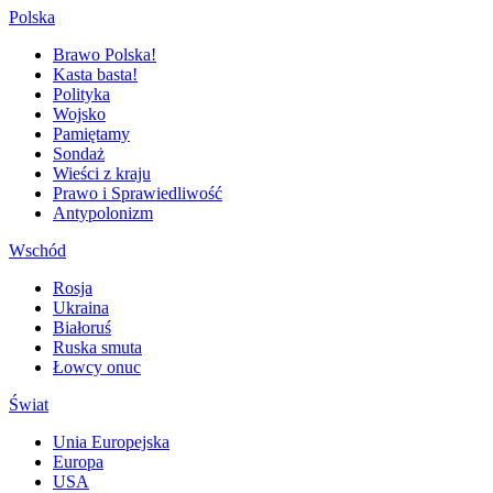
Polska
Brawo Polska!
Kasta basta!
Polityka
Wojsko
Pamiętamy
Sondaż
Wieści z kraju
Prawo i Sprawiedliwość
Antypolonizm
Wschód
Rosja
Ukraina
Białoruś
Ruska smuta
Łowcy onuc
Świat
Unia Europejska
Europa
USA