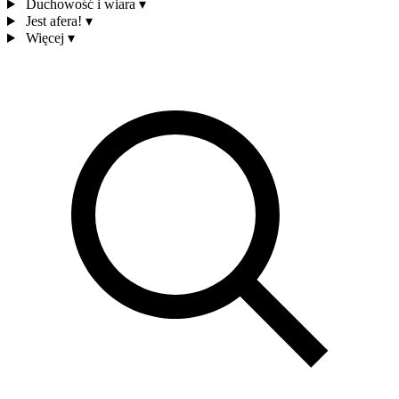
Duchowość i wiara
▾
Jest afera!
▾
Więcej
▾