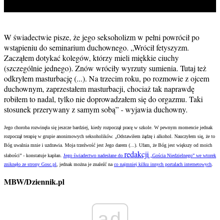
W świadectwie pisze, że jego seksoholizm w pełni powrócił po
wstąpieniu do seminarium duchownego. „Wrócił fetyszyzm.
Zacząłem dotykać kolegów, którzy mieli miękkie ciuchy
(szczególnie jednego). Znów wróciły wyrzuty sumienia. Tutaj też
odkryłem masturbację (...). Na trzecim roku, po rozmowie z ojcem
duchownym, zaprzestałem masturbacji, chociaż tak naprawdę
robiłem to nadal, tylko nie doprowadzałem się do orgazmu. Taki
stosunek przerywany z samym sobą” - wyjawia duchowny.
Jego choroba rozwinęła się jeszcze bardziej, kiedy rozpoczął pracę w szkole. W pewnym momencie jednak
rozpoczął terapię w grupie anonimowych seksoholików. „Odstawiłem żądzę i alkohol. Nauczyłem się, że to
Bóg uwalnia mnie i uzdrawia. Moja trzeźwość jest Jego darem (...). Ufam, że Bóg jest większy od moich
redakcji
słabości” - konstatuje kapłan.
Jego świadectwo nadesłane do
„Gościa Niedzielnego” we wtorek
zniknęło ze strony Gosc.pl
, jednak można je znaleźć na
co najmniej kilku innych portalach internetowych
.
MBW/Dziennik.pl
ad