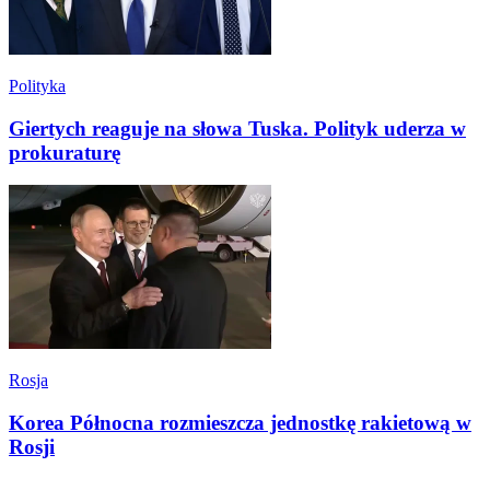
Polityka
Giertych reaguje na słowa Tuska. Polityk uderza w
prokuraturę
Rosja
Korea Północna rozmieszcza jednostkę rakietową w
Rosji