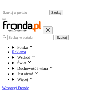
Szukaj
Szukaj
Polska
Reklama
Wschód
Świat
Duchowość i wiara
Jest afera!
Więcej
Wesprzyj Frondę