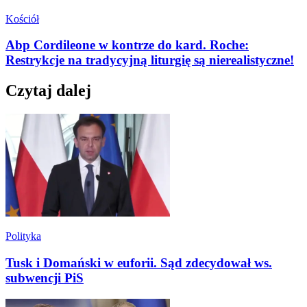
Kościół
Abp Cordileone w kontrze do kard. Roche:
Restrykcje na tradycyjną liturgię są nierealistyczne!
Czytaj dalej
Polityka
Tusk i Domański w euforii. Sąd zdecydował ws.
subwencji PiS