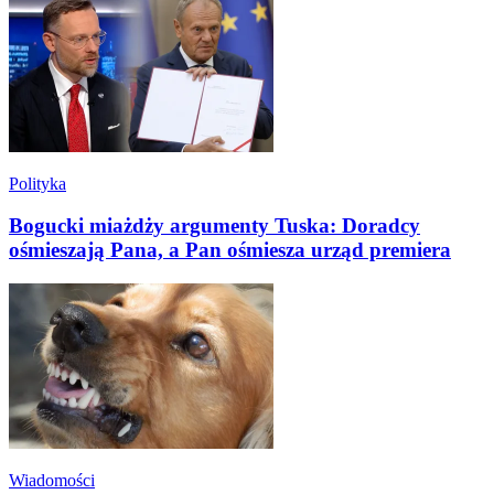
Polityka
Bogucki miażdży argumenty Tuska: Doradcy
ośmieszają Pana, a Pan ośmiesza urząd premiera
Wiadomości