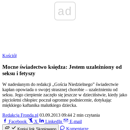
ad
Kościół
Mocne świadectwo księdza: Jestem uzależniony od
seksu i fetyszy
W nadesłanym do redakcji „Gościa Niedzielnego” świadectwie
kapłan opowiada o swojej strasznej chorobie – uzależnieniu od
seksu. Jego cierpienie zaczęło się jeszcze w dzieciństwie, kiedy jako
pięcioletni chłopiec poczuł ogromne podniecenie, dotykając
miękkiego kaftanika malutkiego dziecka.
Redakcja Fronda.pl
03.09.2013 09:44
2 min czytania
Facebook
X
LinkedIn
E-mail
Komentarze
Kopiuj link
Skopiowano