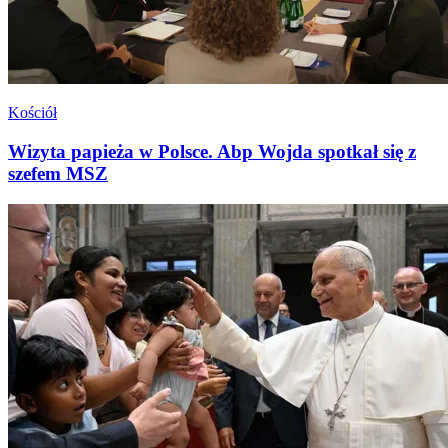
Kościół
Wizyta papieża w Polsce. Abp Wojda spotkał się z
szefem MSZ