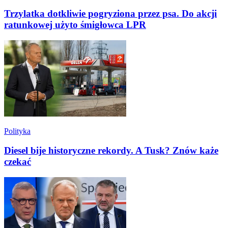
Trzylatka dotkliwie pogryziona przez psa. Do akcji
ratunkowej użyto śmigłowca LPR
Polityka
Diesel bije historyczne rekordy. A Tusk? Znów każe
czekać