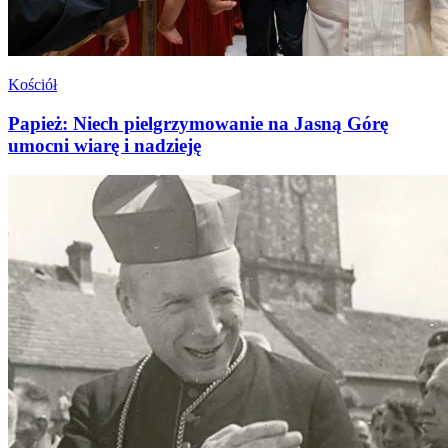
Kościół
Papież: Niech pielgrzymowanie na Jasną Górę
umocni wiarę i nadzieję