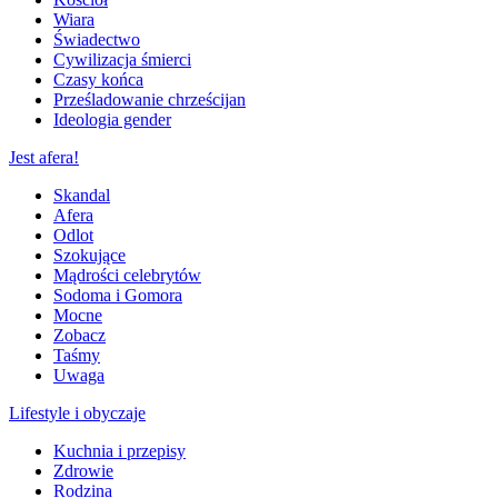
Wiara
Świadectwo
Cywilizacja śmierci
Czasy końca
Prześladowanie chrześcijan
Ideologia gender
Jest afera!
Skandal
Afera
Odlot
Szokujące
Mądrości celebrytów
Sodoma i Gomora
Mocne
Zobacz
Taśmy
Uwaga
Lifestyle i obyczaje
Kuchnia i przepisy
Zdrowie
Rodzina