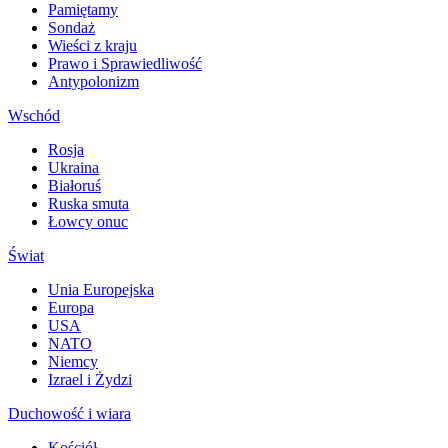
Pamiętamy
Sondaż
Wieści z kraju
Prawo i Sprawiedliwość
Antypolonizm
Wschód
Rosja
Ukraina
Białoruś
Ruska smuta
Łowcy onuc
Świat
Unia Europejska
Europa
USA
NATO
Niemcy
Izrael i Żydzi
Duchowość i wiara
Kościół