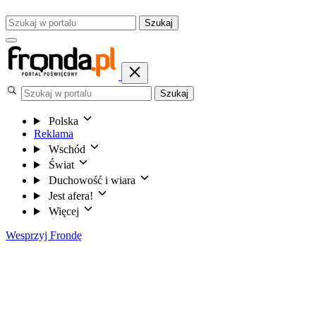
Szukaj
Szukaj
Polska
Reklama
Wschód
Świat
Duchowość i wiara
Jest afera!
Więcej
Wesprzyj Frondę