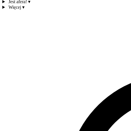
Jest afera!
▾
Więcej
▾