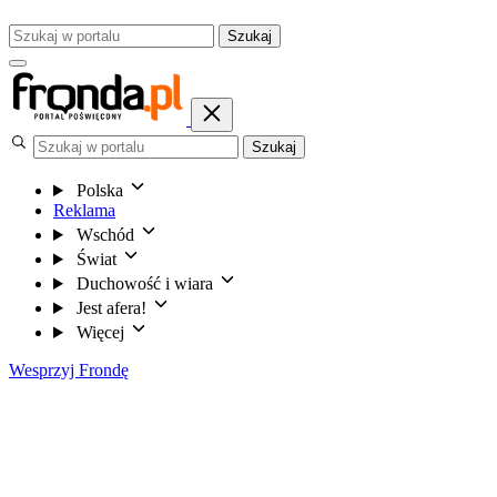
Szukaj
Szukaj
Polska
Reklama
Wschód
Świat
Duchowość i wiara
Jest afera!
Więcej
Wesprzyj Frondę