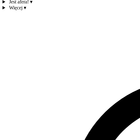
Jest afera!
▾
Więcej
▾