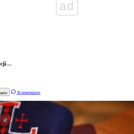
ad
ucji…
Komentarze
wano