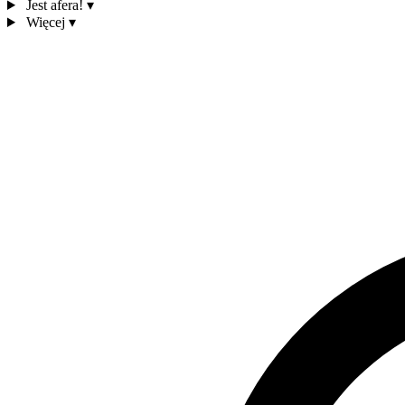
Jest afera!
▾
Więcej
▾