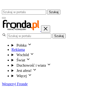
Szukaj
Szukaj
Polska
Reklama
Wschód
Świat
Duchowość i wiara
Jest afera!
Więcej
Wesprzyj Frondę