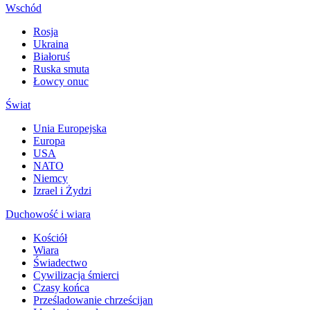
Wschód
Rosja
Ukraina
Białoruś
Ruska smuta
Łowcy onuc
Świat
Unia Europejska
Europa
USA
NATO
Niemcy
Izrael i Żydzi
Duchowość i wiara
Kościół
Wiara
Świadectwo
Cywilizacja śmierci
Czasy końca
Prześladowanie chrześcijan