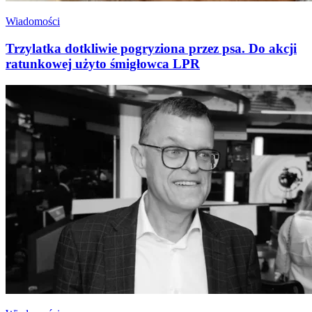
Wiadomości
Trzylatka dotkliwie pogryziona przez psa. Do akcji
ratunkowej użyto śmigłowca LPR