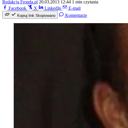
Redakcja Fronda.pl
20.03.2013 12:44
1 min czytania
Facebook
X
LinkedIn
E-mail
Komentarze
Kopiuj link
Skopiowano