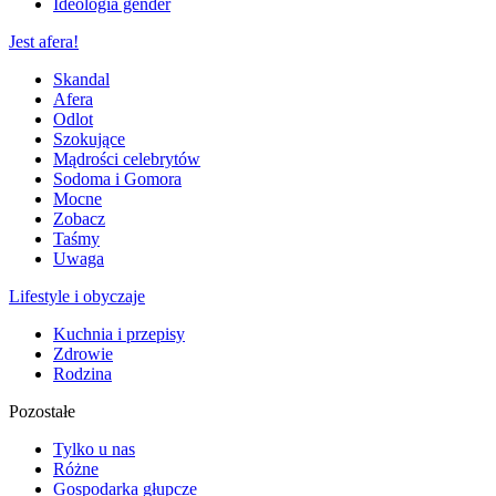
Ideologia gender
Jest afera!
Skandal
Afera
Odlot
Szokujące
Mądrości celebrytów
Sodoma i Gomora
Mocne
Zobacz
Taśmy
Uwaga
Lifestyle i obyczaje
Kuchnia i przepisy
Zdrowie
Rodzina
Pozostałe
Tylko u nas
Różne
Gospodarka głupcze