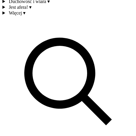
Duchowość i wiara
▾
Jest afera!
▾
Więcej
▾