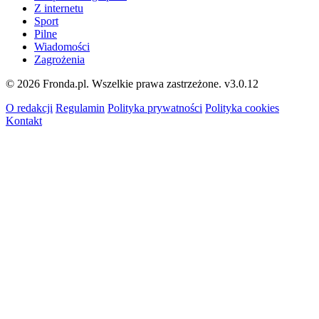
Z internetu
Sport
Pilne
Wiadomości
Zagrożenia
© 2026 Fronda.pl. Wszelkie prawa zastrzeżone.
v3.0.12
O redakcji
Regulamin
Polityka prywatności
Polityka cookies
Kontakt