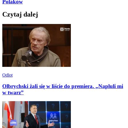
Polaków
Czytaj dalej
Odlot
Olbrychski żali się w liście do premiera. „Napluli mi
w twarz”