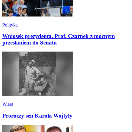
Polityka
Wniosek prezydenta. Prof. Czarnek z mocnym
przesłaniem do Senatu
Wiara
Proroczy sen Karola Wojtyły