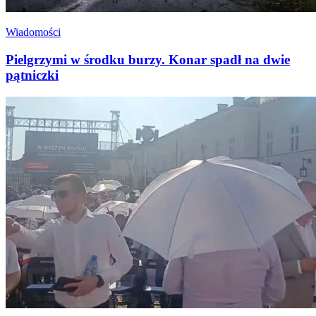
Wiadomości
Pielgrzymi w środku burzy. Konar spadł na dwie
pątniczki