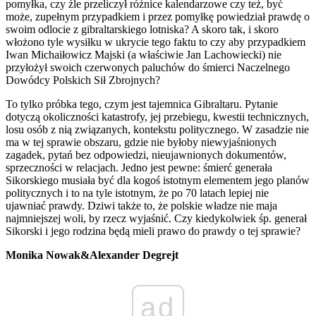
pomyłka, czy źle przeliczył różnice kalendarzowe czy też, być
może, zupełnym przypadkiem i przez pomyłkę powiedział prawdę o
swoim odlocie z gibraltarskiego lotniska? A skoro tak, i skoro
włożono tyle wysiłku w ukrycie tego faktu to czy aby przypadkiem
Iwan Michaiłowicz Majski (a właściwie Jan Lachowiecki) nie
przyłożył swoich czerwonych paluchów do śmierci Naczelnego
Dowódcy Polskich Sił Zbrojnych?
To tylko próbka tego, czym jest tajemnica Gibraltaru. Pytanie
dotyczą okoliczności katastrofy, jej przebiegu, kwestii technicznych,
losu osób z nią związanych, kontekstu politycznego. W zasadzie nie
ma w tej sprawie obszaru, gdzie nie byłoby niewyjaśnionych
zagadek, pytań bez odpowiedzi, nieujawnionych dokumentów,
sprzeczności w relacjach. Jedno jest pewne: śmierć generała
Sikorskiego musiała być dla kogoś istotnym elementem jego planów
politycznych i to na tyle istotnym, że po 70 latach lepiej nie
ujawniać prawdy. Dziwi także to, że polskie władze nie maja
najmniejszej woli, by rzecz wyjaśnić. Czy kiedykolwiek śp. generał
Sikorski i jego rodzina będą mieli prawo do prawdy o tej sprawie?
Monika Nowak&Alexander Degrejt
ad