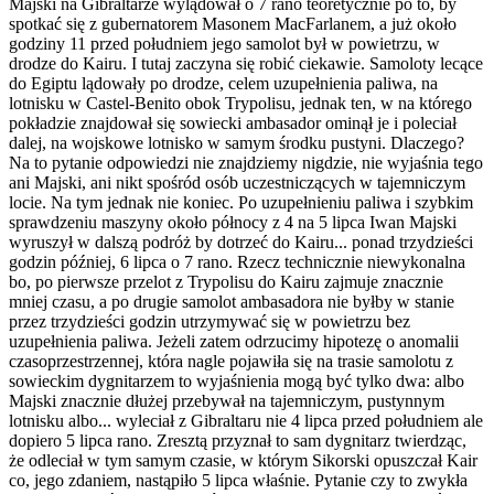
Majski na Gibraltarze wylądował o 7 rano teoretycznie po to, by
spotkać się z gubernatorem Masonem MacFarlanem, a już około
godziny 11 przed południem jego samolot był w powietrzu, w
drodze do Kairu. I tutaj zaczyna się robić ciekawie. Samoloty lecące
do Egiptu lądowały po drodze, celem uzupełnienia paliwa, na
lotnisku w Castel-Benito obok Trypolisu, jednak ten, w na którego
pokładzie znajdował się sowiecki ambasador ominął je i poleciał
dalej, na wojskowe lotnisko w samym środku pustyni. Dlaczego?
Na to pytanie odpowiedzi nie znajdziemy nigdzie, nie wyjaśnia tego
ani Majski, ani nikt spośród osób uczestniczących w tajemniczym
locie. Na tym jednak nie koniec. Po uzupełnieniu paliwa i szybkim
sprawdzeniu maszyny około północy z 4 na 5 lipca Iwan Majski
wyruszył w dalszą podróż by dotrzeć do Kairu... ponad trzydzieści
godzin później, 6 lipca o 7 rano. Rzecz technicznie niewykonalna
bo, po pierwsze przelot z Trypolisu do Kairu zajmuje znacznie
mniej czasu, a po drugie samolot ambasadora nie byłby w stanie
przez trzydzieści godzin utrzymywać się w powietrzu bez
uzupełnienia paliwa. Jeżeli zatem odrzucimy hipotezę o anomalii
czasoprzestrzennej, która nagle pojawiła się na trasie samolotu z
sowieckim dygnitarzem to wyjaśnienia mogą być tylko dwa: albo
Majski znacznie dłużej przebywał na tajemniczym, pustynnym
lotnisku albo... wyleciał z Gibraltaru nie 4 lipca przed południem ale
dopiero 5 lipca rano. Zresztą przyznał to sam dygnitarz twierdząc,
że odleciał w tym samym czasie, w którym Sikorski opuszczał Kair
co, jego zdaniem, nastąpiło 5 lipca właśnie. Pytanie czy to zwykła