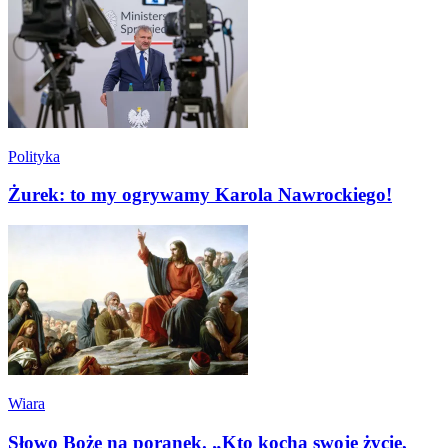
Polityka
Żurek: to my ogrywamy Karola Nawrockiego!
Wiara
Słowo Boże na poranek. „Kto kocha swoje życie,