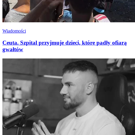
Wiadomości
Ceuta. Szpital przyjmuje dzieci, które padły ofiarą
gwałtów