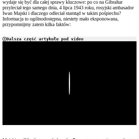
wydaje się być dla całej sprawy kluczowe: po co na Gibraltar
przyleciał tego samego dnia, 4 lipca 1943 roku, rosyjski ambasador
Iwan Majski i dlaczego odleciał stamtąd w takim pośpiechu?
Informacja to ogólnodostępna, niestety mało eksponowana,
przypomnijmy zatem kilka faktów:
Dalsza część artykułu pod video
Play