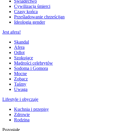
Świadectwo
Cywilizacja śmierci
Czasy końca
Prześladowanie chrześcijan
Ideologia gender
Jest afera!
Skandal
Afera
Odlot
Szokujące
Mądrości celebrytów
Sodoma i Gomora
Mocne
Zobacz
Taśmy
Uwaga
Lifestyle i obyczaje
Kuchnia i przepisy
Zdrowie
Rodzina
Pozostałe