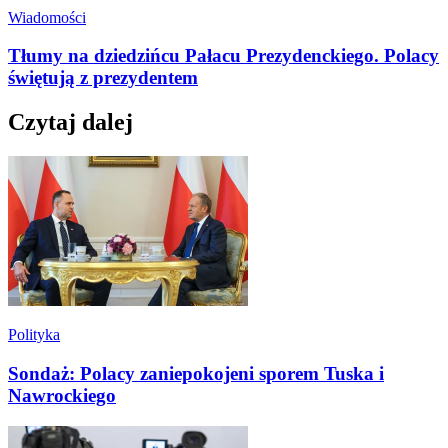
Wiadomości
Tłumy na dziedzińcu Pałacu Prezydenckiego. Polacy
świętują z prezydentem
Czytaj dalej
Polityka
Sondaż: Polacy zaniepokojeni sporem Tuska i
Nawrockiego