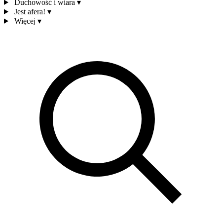
Duchowość i wiara
▾
Jest afera!
▾
Więcej
▾