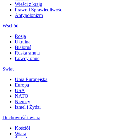
Wieści z kraju
Prawo i Sprawiedliwość
Antypolonizm
Wschód
Rosja
Ukraina
Białoruś
Ruska smuta
Łowcy onuc
Świat
Unia Europejska
Europa
USA
NATO
Niemcy
Izrael i Żydzi
Duchowość i wiara
Kościół
Wiara