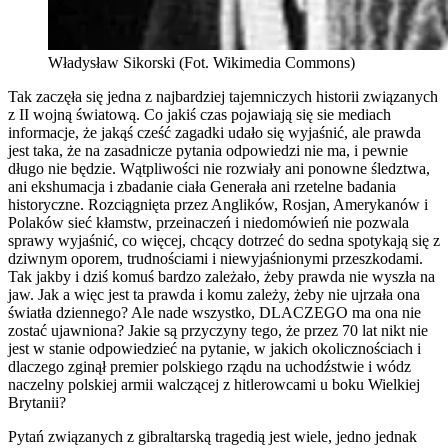
Władysław Sikorski (Fot. Wikimedia Commons)
Tak zaczęła się jedna z najbardziej tajemniczych historii związanych
z II wojną światową. Co jakiś czas pojawiają się sie mediach
informacje, że jakąś cześć zagadki udało się wyjaśnić, ale prawda
jest taka, że na zasadnicze pytania odpowiedzi nie ma, i pewnie
długo nie będzie. Wątpliwości nie rozwiały ani ponowne śledztwa,
ani ekshumacja i zbadanie ciała Generała ani rzetelne badania
historyczne. Rozciągnięta przez Anglików, Rosjan, Amerykanów i
Polaków sieć kłamstw, przeinaczeń i niedomówień nie pozwala
sprawy wyjaśnić, co więcej, chcący dotrzeć do sedna spotykają się z
dziwnym oporem, trudnościami i niewyjaśnionymi przeszkodami.
Tak jakby i dziś komuś bardzo zależało, żeby prawda nie wyszła na
jaw. Jak a więc jest ta prawda i komu zależy, żeby nie ujrzała ona
światła dziennego? Ale nade wszystko, DLACZEGO ma ona nie
zostać ujawniona? Jakie są przyczyny tego, że przez 70 lat nikt nie
jest w stanie odpowiedzieć na pytanie, w jakich okolicznościach i
dlaczego zginął premier polskiego rządu na uchodźstwie i wódz
naczelny polskiej armii walczącej z hitlerowcami u boku Wielkiej
Brytanii?
Pytań związanych z gibraltarską tragedią jest wiele, jedno jednak