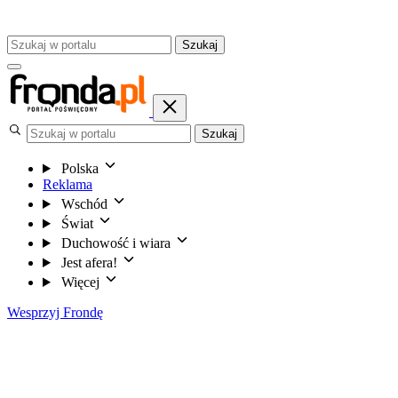
Szukaj
Szukaj
Polska
Reklama
Wschód
Świat
Duchowość i wiara
Jest afera!
Więcej
Wesprzyj Frondę