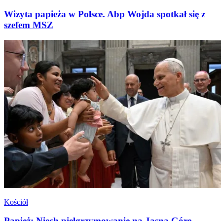
Wizyta papieża w Polsce. Abp Wojda spotkał się z
szefem MSZ
Kościół
Papież: Niech pielgrzymowanie na Jasną Górę