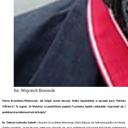
fot. Wojciech Borowik
Marta Brzezińska-Waleszczyk: Jak ksiądz ocenia decyzję Stolicy Apostolskiej w sprawie kard. Patricka
O'Brien'a? To sygnał, że Watykan za pontyfikatu papieża Franciszka będzie radykalnie rozprawiał się z
podobnymi problemami wśród księży?
Ks. Tadeusz Isakowicz-Zaleski:
Uważam to za dobrą informację, która dotyczy nie tylko przypadku ze Szkocji.
Trzeba pamiętać, że do tej pory wiele razy zdarzało się, że w podobnych sytuacjach Kościół nie podejmował