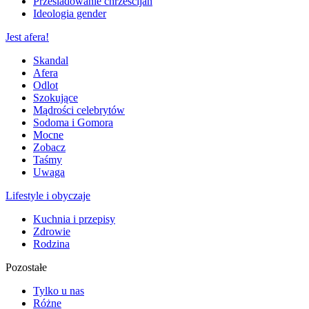
Prześladowanie chrześcijan
Ideologia gender
Jest afera!
Skandal
Afera
Odlot
Szokujące
Mądrości celebrytów
Sodoma i Gomora
Mocne
Zobacz
Taśmy
Uwaga
Lifestyle i obyczaje
Kuchnia i przepisy
Zdrowie
Rodzina
Pozostałe
Tylko u nas
Różne