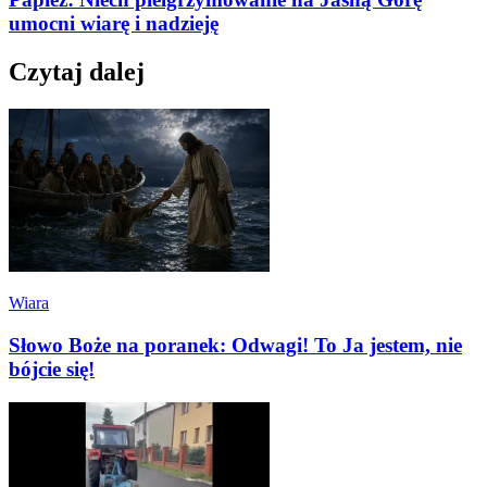
umocni wiarę i nadzieję
Czytaj dalej
Wiara
Słowo Boże na poranek: Odwagi! To Ja jestem, nie
bójcie się!