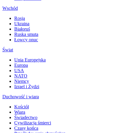
Wschód
Rosja
Ukraina
Białoruś
Ruska smuta
Łowcy onuc
Świat
Unia Europejska
Europa
USA
NATO
Niemcy
Izrael i Żydzi
Duchowość i wiara
Kościół
Wiara
Świadectwo
Cywilizacja śmierci
Czasy końca