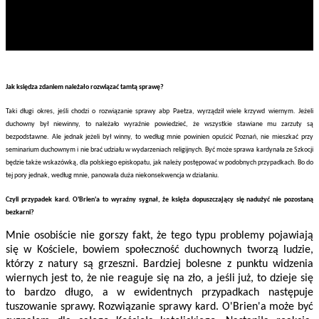
Jak księdza zdaniem należało rozwiązać tamtą sprawę?
Taki długi okres, jeśli chodzi o rozwiązanie sprawy abp Paetza, wyrządził wiele krzywd wiernym. Jeżeli
duchowny był niewinny, to należało wyraźnie powiedzieć, że wszystkie stawiane mu zarzuty są
bezpodstawne. Ale jednak jeżeli był winny, to według mnie powinien opuścić Poznań, nie mieszkać przy
seminarium duchownym i nie brać udziału w wydarzeniach religijnych. Być może sprawa kardynała ze Szkocji
będzie także wskazówką, dla polskiego episkopatu, jak należy postępować w podobnych przypadkach. Bo do
tej pory jednak, według mnie, panowała duża niekonsekwencja w działaniu.
Czyli przypadek kard. O'Brien'a to wyraźny sygnał, że księża dopuszczający się nadużyć nie pozostaną
bezkarni?
Mnie osobiście nie gorszy fakt, że tego typu problemy pojawiają
się w Kościele, bowiem społeczność duchownych tworzą ludzie,
którzy z natury są grzeszni. Bardziej bolesne z punktu widzenia
wiernych jest to, że nie reaguje się na zło, a jeśli już, to dzieje się
to bardzo długo, a w ewidentnych przypadkach następuje
tuszowanie sprawy. Rozwiązanie sprawy kard. O'Brien'a może być