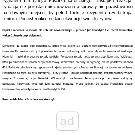
sygnałem dla całego Kościoła katolickiego. Nastąpiła reakcja,
sytuacja nie pozostała niezauważona a sprawcy nie pozostawiono
na dawnym miejscu, by pełnił funkcję rezydenta czy biskupa
seniora. Poniósł konkretne konsekwencje swoich czynów.
Papież Franciszek właściwie nie robi nic nowatorskiego – przecież już Benedykt XVI zaczął konkretnie
walczyć z tego typu problemami.
Dokładnie, za czasu jego pontyfikatu, przez tylko osiem lat, zostało odwołanych aż siedemdziesięciu
biskupów. Oczywiście z różnych powodów, bo nie wszystkie przypadki dotyczyły molestowania seksualnego.
Niemniej – radykalne decyzje zostały podjęte. Poruszona została także sprawa abp Stanisława Wielgusa,
którego odwołano w sposób bezprecedensowy. Wprawdzie on złożył rezygnację, ale na podstawie kanonu
401. Podobne odwołania występowały w krajach sąsiadujących z Polską, na Słowacji, na Łotwie, na Wołyniu.
Niezależnie od tego, co było przyczyną – a były różne – biskup opuszczał diecezję, był przenoszony w inne
miejsce. To oznacza, że już Benedykt XVI walczył z problemem. Teraz sprawa po raz pierwszy dotyczy
purpurata, kardynała, więc jest tym bardziej znacząca. Myślę jednak, że papież Franciszek będzie
konsekwentny w kontynuowaniu linii Benedykta XVI.
Rozmawiała Marta Brzezińska-Waleszczyk
ad