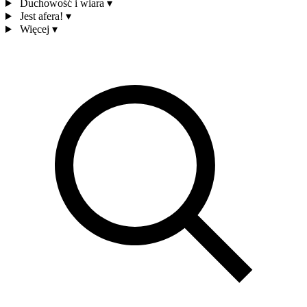
Duchowość i wiara
▾
Jest afera!
▾
Więcej
▾