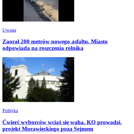
Uwaga
Zaorał 200 metrów nowego asfaltu. Miasto
odpowiada na roszczenia rolnika
Polityka
Ćwierć wyborców wciąż się waha. KO prowadzi,
projekt Morawieckiego poza Sejmem