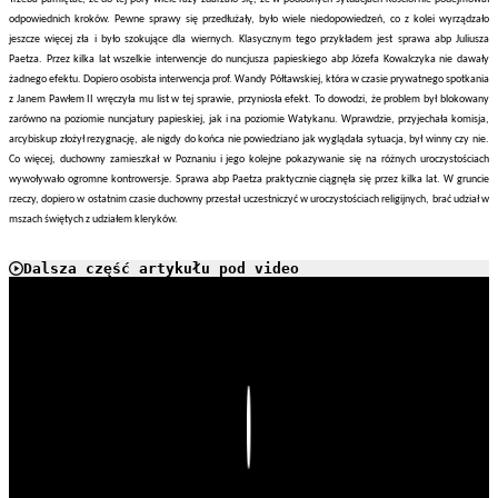
odpowiednich kroków. Pewne sprawy się przedłużały, było wiele niedopowiedzeń, co z kolei wyrządzało
jeszcze więcej zła i było szokujące dla wiernych. Klasycznym tego przykładem jest sprawa abp Juliusza
Paetza. Przez kilka lat wszelkie interwencje do nuncjusza papieskiego abp Józefa Kowalczyka nie dawały
żadnego efektu. Dopiero osobista interwencja prof. Wandy Półtawskiej, która w czasie prywatnego spotkania
z Janem Pawłem II wręczyła mu list w tej sprawie, przyniosła efekt. To dowodzi, że problem był blokowany
zarówno na poziomie nuncjatury papieskiej, jak i na poziomie Watykanu. Wprawdzie, przyjechała komisja,
arcybiskup złożył rezygnację, ale nigdy do końca nie powiedziano jak wyglądała sytuacja, był winny czy nie.
Co więcej, duchowny zamieszkał w Poznaniu i jego kolejne pokazywanie się na różnych uroczystościach
wywoływało ogromne kontrowersje. Sprawa abp Paetza praktycznie ciągnęła się przez kilka lat. W gruncie
rzeczy, dopiero w ostatnim czasie duchowny przestał uczestniczyć w uroczystościach religijnych, brać udział w
mszach świętych z udziałem kleryków.
Dalsza część artykułu pod video
Play