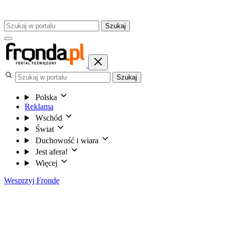
Szukaj
Szukaj
Polska
Reklama
Wschód
Świat
Duchowość i wiara
Jest afera!
Więcej
Wesprzyj Frondę