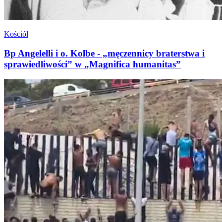
Kościół
Bp Angelelli i o. Kolbe - „męczennicy braterstwa i
sprawiedliwości” w „Magnifica humanitas”