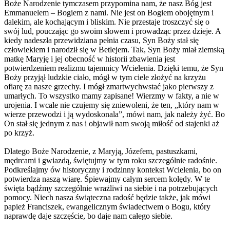
Boże Narodzenie tymczasem przypomina nam, że nasz Bóg jest
Emmanuelem – Bogiem z nami. Nie jest on Bogiem obojętnym i
dalekim, ale kochającym i bliskim. Nie przestaje troszczyć się o
swój lud, pouczając go swoim słowem i prowadząc przez dzieje. A
kiedy nadeszła przewidziana pełnia czasu, Syn Boży stał się
człowiekiem i narodził się w Betlejem. Tak, Syn Boży miał ziemską
matkę Maryję i jej obecność w historii zbawienia jest
potwierdzeniem realizmu tajemnicy Wcielenia. Dzięki temu, że Syn
Boży przyjął ludzkie ciało, mógł w tym ciele złożyć na krzyżu
ofiarę za nasze grzechy. I mógł zmartwychwstać jako pierwszy z
umarłych. To wszystko mamy zapisane! Wierzmy w fakty, a nie w
urojenia. I wcale nie czujemy się zniewoleni, że ten, „który nam w
wierze przewodzi i ją wydoskonala”, mówi nam, jak należy żyć. Bo
On stał się jednym z nas i objawił nam swoją miłość od stajenki aż
po krzyż.
Dlatego Boże Narodzenie, z Maryją, Józefem, pastuszkami,
mędrcami i gwiazdą, świętujmy w tym roku szczególnie radośnie.
Podkreślajmy ów historyczny i rodzinny kontekst Wcielenia, bo on
potwierdza naszą wiarę. Śpiewajmy całym sercem kolędy. W te
święta bądźmy szczególnie wrażliwi na siebie i na potrzebujących
pomocy. Niech nasza świąteczna radość będzie także, jak mówi
papież Franciszek, ewangelicznym świadectwem o Bogu, który
naprawdę daje szczęście, bo daje nam całego siebie.