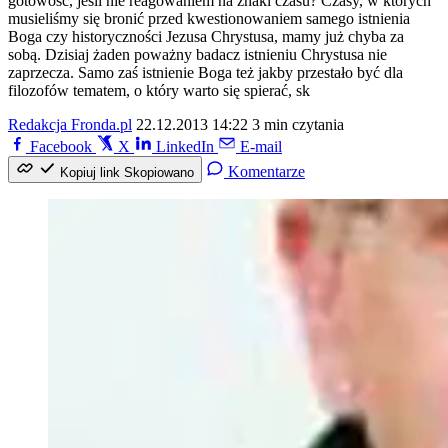
gotowość, jeśli nie reagowaniem na znaki czasu? Czasy, w których
musieliśmy się bronić przed kwestionowaniem samego istnienia
Boga czy historyczności Jezusa Chrystusa, mamy już chyba za
sobą. Dzisiaj żaden poważny badacz istnieniu Chrystusa nie
zaprzecza. Samo zaś istnienie Boga też jakby przestało być dla
filozofów tematem, o który warto się spierać, sk
Redakcja Fronda.pl
22.12.2013 14:22
3 min czytania
Facebook
X
LinkedIn
E-mail
Komentarze
Kopiuj link
Skopiowano