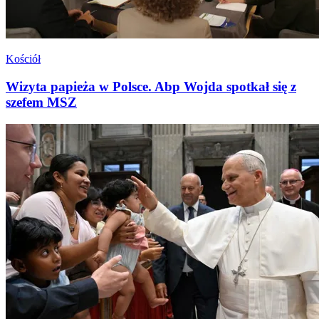
Kościół
Wizyta papieża w Polsce. Abp Wojda spotkał się z
szefem MSZ