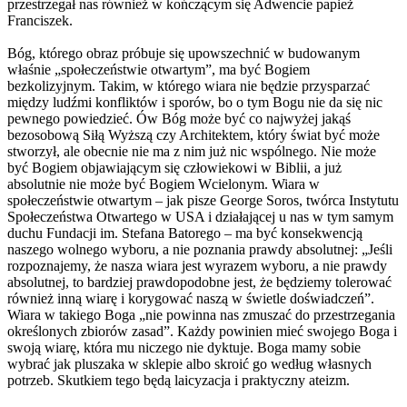
przestrzegał nas również w kończącym się Adwencie papież
Franciszek.
Bóg, którego obraz próbuje się upowszechnić w budowanym
właśnie „społeczeństwie otwartym”, ma być Bogiem
bezkolizyjnym. Takim, w którego wiara nie będzie przysparzać
między ludźmi konfliktów i sporów, bo o tym Bogu nie da się nic
pewnego powiedzieć. Ów Bóg może być co najwyżej jakąś
bezosobową Siłą Wyższą czy Architektem, który świat być może
stworzył, ale obecnie nie ma z nim już nic wspólnego. Nie może
być Bogiem objawiającym się człowiekowi w Biblii, a już
absolutnie nie może być Bogiem Wcielonym. Wiara w
społeczeństwie otwartym – jak pisze George Soros, twórca Instytutu
Społeczeństwa Otwartego w USA i działającej u nas w tym samym
duchu Fundacji im. Stefana Batorego – ma być konsekwencją
naszego wolnego wyboru, a nie poznania prawdy absolutnej: „Jeśli
rozpoznajemy, że nasza wiara jest wyrazem wyboru, a nie prawdy
absolutnej, to bardziej prawdopodobne jest, że będziemy tolerować
również inną wiarę i korygować naszą w świetle doświadczeń”.
Wiara w takiego Boga „nie powinna nas zmuszać do przestrzegania
określonych zbiorów zasad”. Każdy powinien mieć swojego Boga i
swoją wiarę, która mu niczego nie dyktuje. Boga mamy sobie
wybrać jak pluszaka w sklepie albo skroić go według własnych
potrzeb. Skutkiem tego będą laicyzacja i praktyczny ateizm.