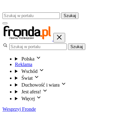
Szukaj
Szukaj
Polska
Reklama
Wschód
Świat
Duchowość i wiara
Jest afera!
Więcej
Wesprzyj Frondę