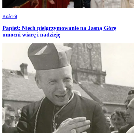
Kościół
Papież: Niech pielgrzymowanie na Jasną Górę
umocni wiarę i nadzieję