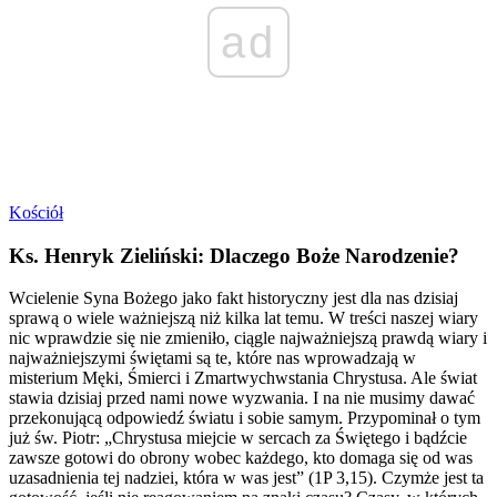
ad
Kościół
Ks. Henryk Zieliński: Dlaczego Boże Narodzenie?
Wcielenie Syna Bożego jako fakt historyczny jest dla nas dzisiaj
sprawą o wiele ważniejszą niż kilka lat temu. W treści naszej wiary
nic wprawdzie się nie zmieniło, ciągle najważniejszą prawdą wiary i
najważniejszymi świętami są te, które nas wprowadzają w
misterium Męki, Śmierci i Zmartwychwstania Chrystusa. Ale świat
stawia dzisiaj przed nami nowe wyzwania. I na nie musimy dawać
przekonującą odpowiedź światu i sobie samym. Przypominał o tym
już św. Piotr: „Chrystusa miejcie w sercach za Świętego i bądźcie
zawsze gotowi do obrony wobec każdego, kto domaga się od was
uzasadnienia tej nadziei, która w was jest” (1P 3,15). Czymże jest ta