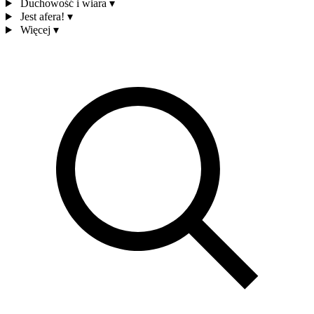
Duchowość i wiara
▾
Jest afera!
▾
Więcej
▾