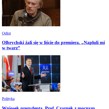
Odlot
Olbrychski żali się w liście do premiera. „Napluli mi
w twarz”
Polityka
Wniosek prezydenta. Prof. Czarnek z mocnym