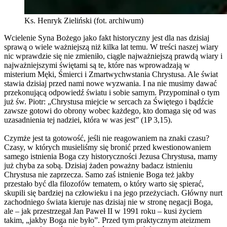
Ks. Henryk Zieliński (fot. archiwum)
Wcielenie Syna Bożego jako fakt historyczny jest dla nas dzisiaj
sprawą o wiele ważniejszą niż kilka lat temu. W treści naszej wiary
nic wprawdzie się nie zmieniło, ciągle najważniejszą prawdą wiary i
najważniejszymi świętami są te, które nas wprowadzają w
misterium Męki, Śmierci i Zmartwychwstania Chrystusa. Ale świat
stawia dzisiaj przed nami nowe wyzwania. I na nie musimy dawać
przekonującą odpowiedź światu i sobie samym. Przypominał o tym
już św. Piotr: „Chrystusa miejcie w sercach za Świętego i bądźcie
zawsze gotowi do obrony wobec każdego, kto domaga się od was
uzasadnienia tej nadziei, która w was jest” (1P 3,15).
Czymże jest ta gotowość, jeśli nie reagowaniem na znaki czasu?
Czasy, w których musieliśmy się bronić przed kwestionowaniem
samego istnienia Boga czy historyczności Jezusa Chrystusa, mamy
już chyba za sobą. Dzisiaj żaden poważny badacz istnieniu
Chrystusa nie zaprzecza. Samo zaś istnienie Boga też jakby
przestało być dla filozofów tematem, o który warto się spierać,
skupili się bardziej na człowieku i na jego przeżyciach. Główny nurt
zachodniego świata kieruje nas dzisiaj nie w stronę negacji Boga,
ale – jak przestrzegał Jan Paweł II w 1991 roku – kusi życiem
takim, „jakby Boga nie było”. Przed tym praktycznym ateizmem