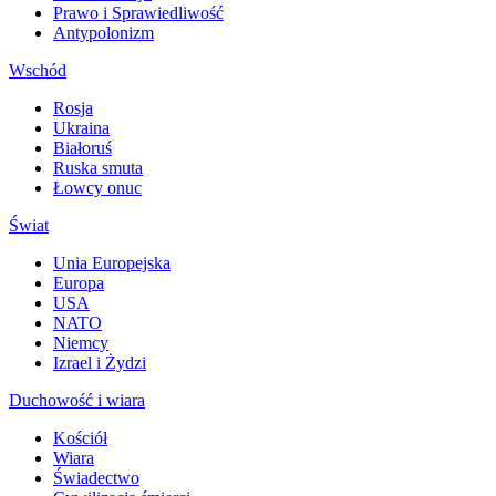
Prawo i Sprawiedliwość
Antypolonizm
Wschód
Rosja
Ukraina
Białoruś
Ruska smuta
Łowcy onuc
Świat
Unia Europejska
Europa
USA
NATO
Niemcy
Izrael i Żydzi
Duchowość i wiara
Kościół
Wiara
Świadectwo