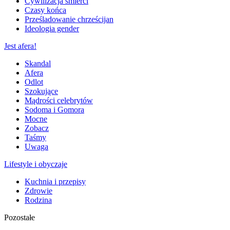
Cywilizacja śmierci
Czasy końca
Prześladowanie chrześcijan
Ideologia gender
Jest afera!
Skandal
Afera
Odlot
Szokujące
Mądrości celebrytów
Sodoma i Gomora
Mocne
Zobacz
Taśmy
Uwaga
Lifestyle i obyczaje
Kuchnia i przepisy
Zdrowie
Rodzina
Pozostałe