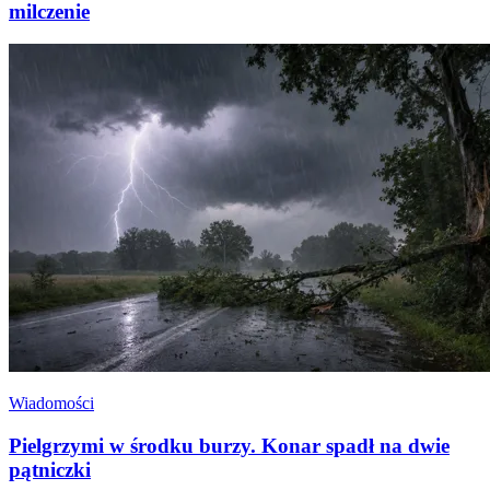
milczenie
Wiadomości
Pielgrzymi w środku burzy. Konar spadł na dwie
pątniczki