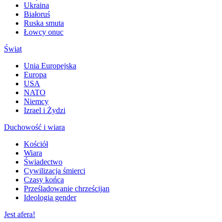
Ukraina
Białoruś
Ruska smuta
Łowcy onuc
Świat
Unia Europejska
Europa
USA
NATO
Niemcy
Izrael i Żydzi
Duchowość i wiara
Kościół
Wiara
Świadectwo
Cywilizacja śmierci
Czasy końca
Prześladowanie chrześcijan
Ideologia gender
Jest afera!