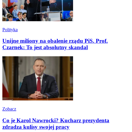
Polityka
Unijne miliony na obalenie rządu PiS. Prof.
Czarnek: To jest absolutny skandal
Zobacz
Co je Karol Nawrocki? Kucharz prezydenta
zdradza kulisy swojej pracy