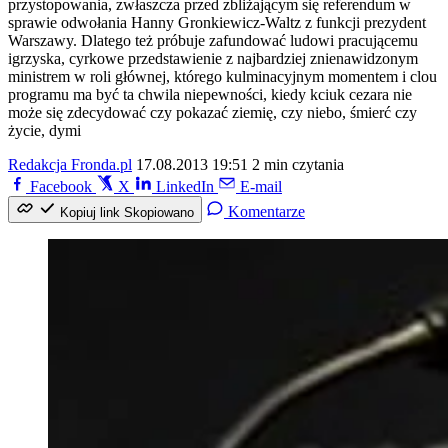
przystopowania, zwłaszcza przed zbliżającym się referendum w
sprawie odwołania Hanny Gronkiewicz-Waltz z funkcji prezydent
Warszawy. Dlatego też próbuje zafundować ludowi pracującemu
igrzyska, cyrkowe przedstawienie z najbardziej znienawidzonym
ministrem w roli głównej, którego kulminacyjnym momentem i clou
programu ma być ta chwila niepewności, kiedy kciuk cezara nie
może się zdecydować czy pokazać ziemię, czy niebo, śmierć czy
życie, dymi
Redakcja Fronda.pl
17.08.2013 19:51
2 min czytania
Facebook
X
LinkedIn
E-mail
Komentarze
Kopiuj link
Skopiowano