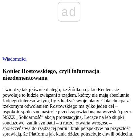
ad
Wiadomości
Koniec Rostowskiego, czyli informacja
niezdementowana
Twierdzę tak głównie dlatego, że źródła na jakie Reuters się
powołuje to ludzie związani z rządem, którzy nie mają absolutnie
żadnego interesu w tym, by zdradzać swoje plany. Cała chucpa z
rzekomym odwołaniem Rostowskiego ma tylko jeden cel –
uspokoić społeczne nastroje przed zapowiadaną na wrzesień przez
NSZZ „Solidarność” akcją protestacyjną. Lecące na łeb słupki
sondażowe, zanik sympatii – a raczej otwarta wrogość –
społeczeństwa do rządzącej partii i brak perspektyw na przyszłość
sprawiają, że Platforma jak kania dżdżu potrzebuje chwili oddechu,