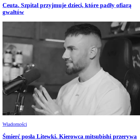
Ceuta. Szpital przyjmuje dzieci, które padły ofiarą
gwałtów
Wiadomości
Śmierć posła Litewki. Kierowca mitsubishi przerywa