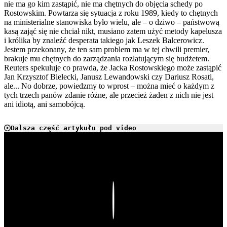
nie ma go kim zastąpić, nie ma chętnych do objęcia schedy po
Rostowskim. Powtarza się sytuacja z roku 1989, kiedy to chętnych
na ministerialne stanowiska było wielu, ale – o dziwo – państwową
kasą zająć się nie chciał nikt, musiano zatem użyć metody kapelusza
i królika by znaleźć desperata takiego jak Leszek Balcerowicz.
Jestem przekonany, że ten sam problem ma w tej chwili premier,
brakuje mu chętnych do zarządzania rozlatującym się budżetem.
Reuters spekuluje co prawda, że Jacka Rostowskiego może zastąpić
Jan Krzysztof Bielecki, Janusz Lewandowski czy Dariusz Rosati,
ale... No dobrze, powiedzmy to wprost – można mieć o każdym z
tych trzech panów zdanie różne, ale przecież żaden z nich nie jest
ani idiotą, ani samobójcą.
Dalsza część artykułu pod video
Play