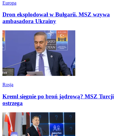
Europa
Dron eksplodował w Bułgarii. MSZ wzywa
ambasadora Ukrainy
Rosja
Kreml sięgnie po broń jądrową? MSZ Turcji
ostrzega