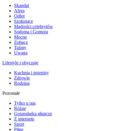
Skandal
Afera
Odlot
Szokujące
Mądrości celebrytów
Sodoma i Gomora
Mocne
Zobacz
Taśmy
Uwaga
Lifestyle i obyczaje
Kuchnia i przepisy
Zdrowie
Rodzina
Pozostałe
Tylko u nas
Różne
Gospodarka głupcze
Z internetu
Sport
Pilne