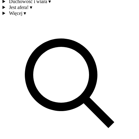
Duchowość i wiara
▾
Jest afera!
▾
Więcej
▾