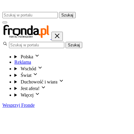
Szukaj
Szukaj
Polska
Reklama
Wschód
Świat
Duchowość i wiara
Jest afera!
Więcej
Wesprzyj Frondę