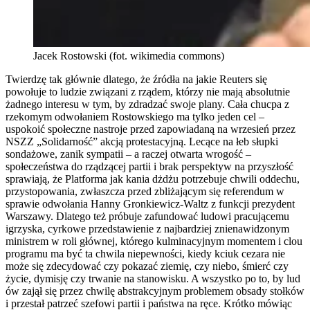
Jacek Rostowski (fot. wikimedia commons)
Twierdzę tak głównie dlatego, że źródła na jakie Reuters się
powołuje to ludzie związani z rządem, którzy nie mają absolutnie
żadnego interesu w tym, by zdradzać swoje plany. Cała chucpa z
rzekomym odwołaniem Rostowskiego ma tylko jeden cel –
uspokoić społeczne nastroje przed zapowiadaną na wrzesień przez
NSZZ „Solidarność” akcją protestacyjną. Lecące na łeb słupki
sondażowe, zanik sympatii – a raczej otwarta wrogość –
społeczeństwa do rządzącej partii i brak perspektyw na przyszłość
sprawiają, że Platforma jak kania dżdżu potrzebuje chwili oddechu,
przystopowania, zwłaszcza przed zbliżającym się referendum w
sprawie odwołania Hanny Gronkiewicz-Waltz z funkcji prezydent
Warszawy. Dlatego też próbuje zafundować ludowi pracującemu
igrzyska, cyrkowe przedstawienie z najbardziej znienawidzonym
ministrem w roli głównej, którego kulminacyjnym momentem i clou
programu ma być ta chwila niepewności, kiedy kciuk cezara nie
może się zdecydować czy pokazać ziemię, czy niebo, śmierć czy
życie, dymisję czy trwanie na stanowisku. A wszystko po to, by lud
ów zajął się przez chwilę abstrakcyjnym problemem obsady stołków
i przestał patrzeć szefowi partii i państwa na ręce. Krótko mówiąc