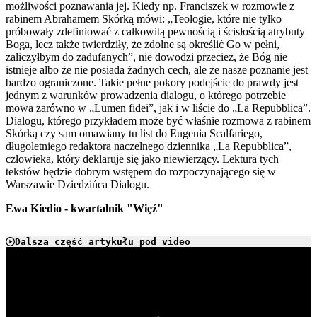
możliwości poznawania jej. Kiedy np. Franciszek w rozmowie z
rabinem Abrahamem Skórką mówi: „Teologie, które nie tylko
próbowały zdefiniować z całkowitą pewnością i ścisłością atrybuty
Boga, lecz także twierdziły, że zdolne są określić Go w pełni,
zaliczyłbym do zadufanych”, nie dowodzi przecież, że Bóg nie
istnieje albo że nie posiada żadnych cech, ale że nasze poznanie jest
bardzo ograniczone. Takie pełne pokory podejście do prawdy jest
jednym z warunków prowadzenia dialogu, o którego potrzebie
mowa zarówno w „Lumen fidei”, jak i w liście do „La Repubblica”.
Dialogu, którego przykładem może być właśnie rozmowa z rabinem
Skórką czy sam omawiany tu list do Eugenia Scalfariego,
długoletniego redaktora naczelnego dziennika „La Repubblica”,
człowieka, który deklaruje się jako niewierzący. Lektura tych
tekstów będzie dobrym wstępem do rozpoczynającego się w
Warszawie Dziedzińca Dialogu.
Ewa Kiedio - kwartalnik "Więź"
Dalsza część artykułu pod video