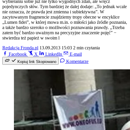
wybieraniu sobie już nie tylko wygodnych zdań, ale wręcz
pojedynczych słów. Tym bardziej że dalej dodaje: „To jednak wcale
nie oznacza, że prawda jest zmienna i subiektywna”. W
zacytowanym fragmencie znajdziemy tropy obecne w encyklice
„Lumen fidei”, w której mowa m.in. o miłości jako źródle poznania,
a także bardzo szeroko o możliwości poznawania prawdy. „Trzeba
zatem być bardzo uważnym na precyzyjne znaczenie pojęć” −
stwierdza też papież w swoim l
Redakcja Fronda.pl
13.09.2013 15:03
2 min czytania
Facebook
X
LinkedIn
E-mail
Komentarze
Kopiuj link
Skopiowano