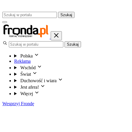
Szukaj
Szukaj
Polska
Reklama
Wschód
Świat
Duchowość i wiara
Jest afera!
Więcej
Wesprzyj Frondę