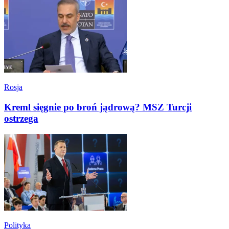
Rosja
Kreml sięgnie po broń jądrową? MSZ Turcji
ostrzega
Polityka