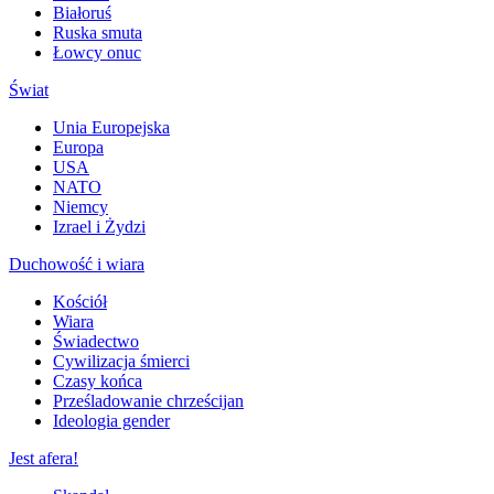
Białoruś
Ruska smuta
Łowcy onuc
Świat
Unia Europejska
Europa
USA
NATO
Niemcy
Izrael i Żydzi
Duchowość i wiara
Kościół
Wiara
Świadectwo
Cywilizacja śmierci
Czasy końca
Prześladowanie chrześcijan
Ideologia gender
Jest afera!