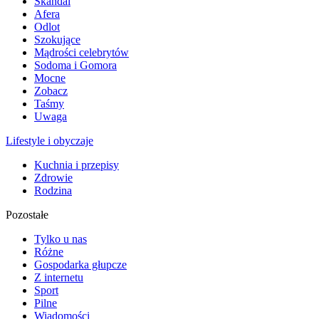
Skandal
Afera
Odlot
Szokujące
Mądrości celebrytów
Sodoma i Gomora
Mocne
Zobacz
Taśmy
Uwaga
Lifestyle i obyczaje
Kuchnia i przepisy
Zdrowie
Rodzina
Pozostałe
Tylko u nas
Różne
Gospodarka głupcze
Z internetu
Sport
Pilne
Wiadomości