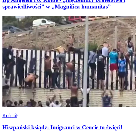
sprawiedliwości” w „Magnifica humanitas”
Kościół
Hiszpański ksiądz: Imigranci w Ceucie to święci!