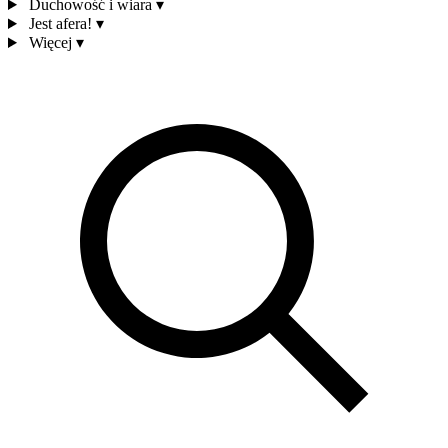
Duchowość i wiara
▾
Jest afera!
▾
Więcej
▾