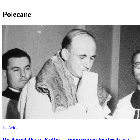
Polecane
Kościół
Bp Angelelli i o. Kolbe - „męczennicy braterstwa i