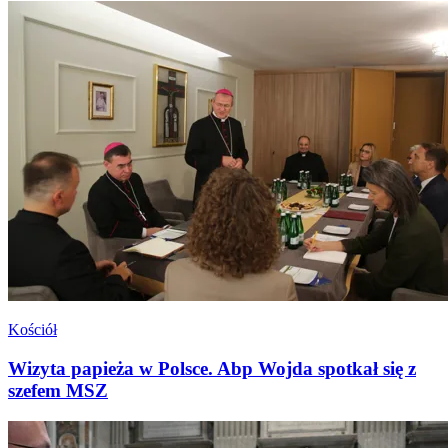
Kościół
Wizyta papieża w Polsce. Abp Wojda spotkał się z
szefem MSZ