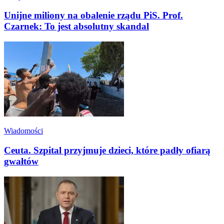
Unijne miliony na obalenie rządu PiS. Prof.
Czarnek: To jest absolutny skandal
Wiadomości
Ceuta. Szpital przyjmuje dzieci, które padły ofiarą
gwałtów