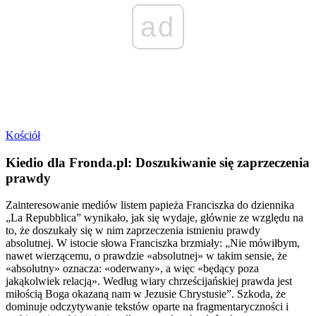
ad
Kościół
Kiedio dla Fronda.pl: Doszukiwanie się zaprzeczenia
prawdy
Zainteresowanie mediów listem papieża Franciszka do dziennika
„La Repubblica” wynikało, jak się wydaje, głównie ze względu na
to, że doszukały się w nim zaprzeczenia istnieniu prawdy
absolutnej. W istocie słowa Franciszka brzmiały: „Nie mówiłbym,
nawet wierzącemu, o prawdzie «absolutnej» w takim sensie, że
«absolutny» oznacza: «oderwany», a więc «będący poza
jakąkolwiek relacją». Według wiary chrześcijańskiej prawda jest
miłością Boga okazaną nam w Jezusie Chrystusie”. Szkoda, że
dominuje odczytywanie tekstów oparte na fragmentaryczności i