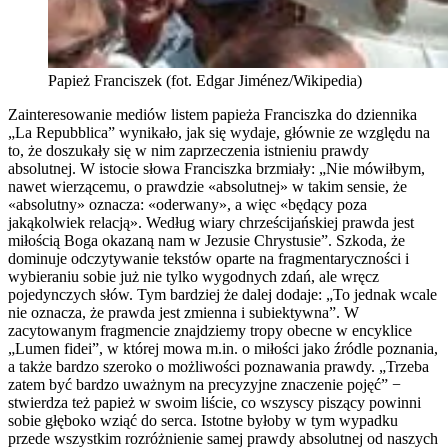
Papież Franciszek (fot. Edgar Jiménez/Wikipedia)
Zainteresowanie mediów listem papieża Franciszka do dziennika
„La Repubblica” wynikało, jak się wydaje, głównie ze względu na
to, że doszukały się w nim zaprzeczenia istnieniu prawdy
absolutnej. W istocie słowa Franciszka brzmiały: „Nie mówiłbym,
nawet wierzącemu, o prawdzie «absolutnej» w takim sensie, że
«absolutny» oznacza: «oderwany», a więc «będący poza
jakąkolwiek relacją». Według wiary chrześcijańskiej prawda jest
miłością Boga okazaną nam w Jezusie Chrystusie”. Szkoda, że
dominuje odczytywanie tekstów oparte na fragmentaryczności i
wybieraniu sobie już nie tylko wygodnych zdań, ale wręcz
pojedynczych słów. Tym bardziej że dalej dodaje: „To jednak wcale
nie oznacza, że prawda jest zmienna i subiektywna”. W
zacytowanym fragmencie znajdziemy tropy obecne w encyklice
„Lumen fidei”, w której mowa m.in. o miłości jako źródle poznania,
a także bardzo szeroko o możliwości poznawania prawdy. „Trzeba
zatem być bardzo uważnym na precyzyjne znaczenie pojęć” −
stwierdza też papież w swoim liście, co wszyscy piszący powinni
sobie głęboko wziąć do serca. Istotne byłoby w tym wypadku
przede wszystkim rozróżnienie samej prawdy absolutnej od naszych