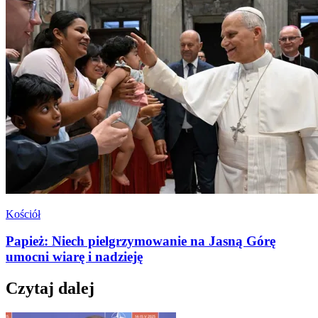
Kościół
Papież: Niech pielgrzymowanie na Jasną Górę
umocni wiarę i nadzieję
Czytaj dalej