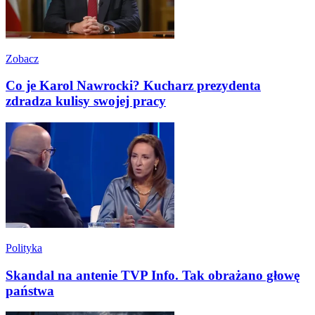
Zobacz
Co je Karol Nawrocki? Kucharz prezydenta
zdradza kulisy swojej pracy
Polityka
Skandal na antenie TVP Info. Tak obrażano głowę
państwa