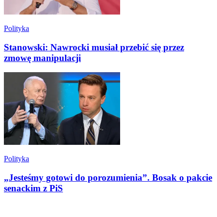
Polityka
Stanowski: Nawrocki musiał przebić się przez
zmowę manipulacji
Polityka
„Jesteśmy gotowi do porozumienia”. Bosak o pakcie
senackim z PiS