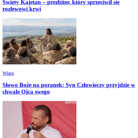
Święty Kajetan – prezbiter, który sprzeciwił się
rozlewowi krwi
Wiara
Słowo Boże na poranek: Syn Człowieczy przyjdzie w
chwale Ojca swego