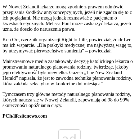
W Nowej Zelandii lekarze mogą zgodnie z prawem odmówić
przepisania środków antykoncepcyjnych, jeżeli nie zgadza się to z
ich poglądami. Nie mogą jednak rozmawiać z pacjentem o
kwestiach etycznych. Melissa Pont może zaskarżyć lekarza, jeżeli
uzna, że doszło do naruszenia prawa.
Ken Orr, rzecznik organizacji Right to Life, powiedział, że dr Lee
ma ich wsparcie. „Dla praktyki medycznej ma najwyższą wagę to,
by utrzymywać pierwszeństwo sumienia” – powiedział.
Mainstreamowe media zaatakowały decyzję katolickiego lekarza o
promowaniu naturalnego planowania rodziny, twierdząc, jakoby
jego efektywność była niewielka. Gazeta „The New Zealand
Herald” napisała, że jest to zawodna technika planowania rodziny,
która zakłada seks tylko w konkretne dni miesiąca”.
Tymczasem trzy główne metody naturalnego planowania rodziny,
których naucza się w Nowej Zelandii, zapewniają od 98 do 99%
skuteczności opóźniania ciąży.
PCh/lifesitenews.com