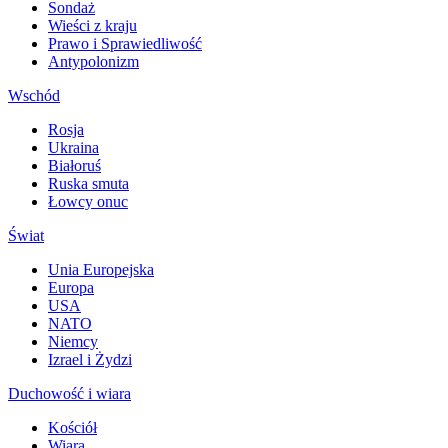
Sondaż
Wieści z kraju
Prawo i Sprawiedliwość
Antypolonizm
Wschód
Rosja
Ukraina
Białoruś
Ruska smuta
Łowcy onuc
Świat
Unia Europejska
Europa
USA
NATO
Niemcy
Izrael i Żydzi
Duchowość i wiara
Kościół
Wiara