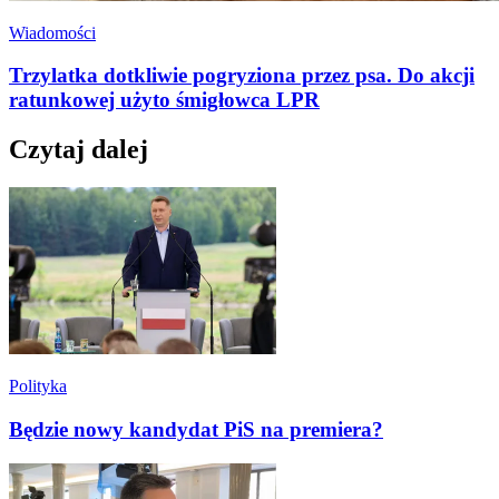
Wiadomości
Trzylatka dotkliwie pogryziona przez psa. Do akcji
ratunkowej użyto śmigłowca LPR
Czytaj dalej
Polityka
Będzie nowy kandydat PiS na premiera?