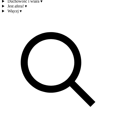
Duchowość i wiara
▾
Jest afera!
▾
Więcej
▾