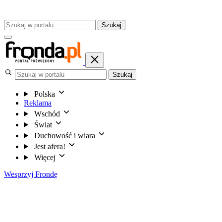
Szukaj
Szukaj
Polska
Reklama
Wschód
Świat
Duchowość i wiara
Jest afera!
Więcej
Wesprzyj Frondę