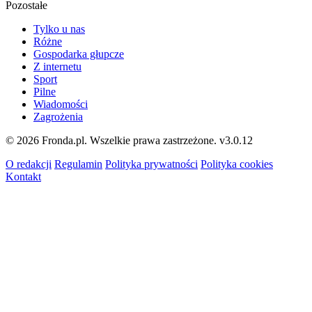
Pozostałe
Tylko u nas
Różne
Gospodarka głupcze
Z internetu
Sport
Pilne
Wiadomości
Zagrożenia
© 2026 Fronda.pl. Wszelkie prawa zastrzeżone.
v3.0.12
O redakcji
Regulamin
Polityka prywatności
Polityka cookies
Kontakt