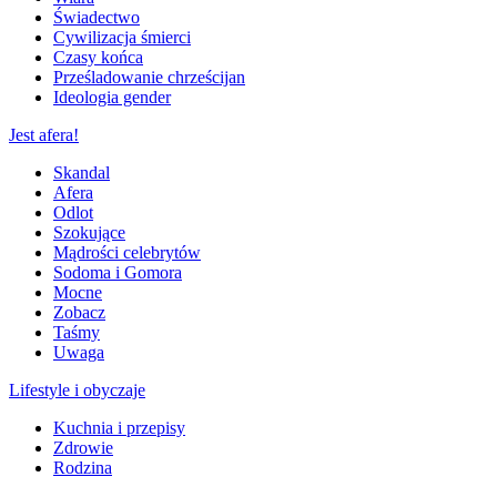
Świadectwo
Cywilizacja śmierci
Czasy końca
Prześladowanie chrześcijan
Ideologia gender
Jest afera!
Skandal
Afera
Odlot
Szokujące
Mądrości celebrytów
Sodoma i Gomora
Mocne
Zobacz
Taśmy
Uwaga
Lifestyle i obyczaje
Kuchnia i przepisy
Zdrowie
Rodzina