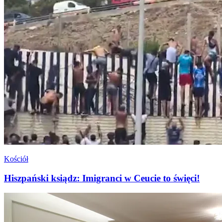
Kościół
Hiszpański ksiądz: Imigranci w Ceucie to święci!