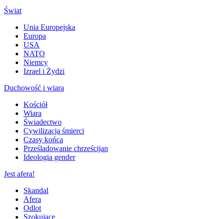
Świat
Unia Europejska
Europa
USA
NATO
Niemcy
Izrael i Żydzi
Duchowość i wiara
Kościół
Wiara
Świadectwo
Cywilizacja śmierci
Czasy końca
Prześladowanie chrześcijan
Ideologia gender
Jest afera!
Skandal
Afera
Odlot
Szokujące