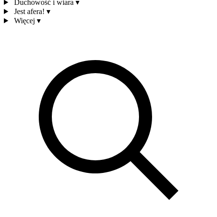
Duchowość i wiara
▾
Jest afera!
▾
Więcej
▾