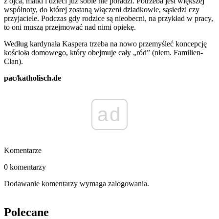
z ojca, matki i dzieci już sobie nie poradzi. Potrzeba jest większej
wspólnoty, do której zostaną włączeni dziadkowie, sąsiedzi czy
przyjaciele. Podczas gdy rodzice są nieobecni, na przykład w pracy,
to oni muszą przejmować nad nimi opiekę.
Według kardynała Kaspera trzeba na nowo przemyśleć koncepcję
kościoła domowego, który obejmuje cały „ród” (niem. Familien-
Clan).
pac/katholisch.de
ad
Komentarze
0 komentarzy
Dodawanie komentarzy wymaga zalogowania.
Polecane