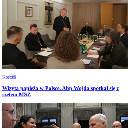
Kościół
Wizyta papieża w Polsce. Abp Wojda spotkał się z
szefem MSZ