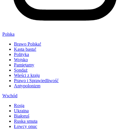
Polska
Brawo Polska!
Kasta basta!
Polityka
Wojsko
Pamiętamy
Sondaż
Wieści z kraju
Prawo i Sprawiedliwość
Antypolonizm
Wschód
Rosja
Ukraina
Białoruś
Ruska smuta
Łowcy onuc