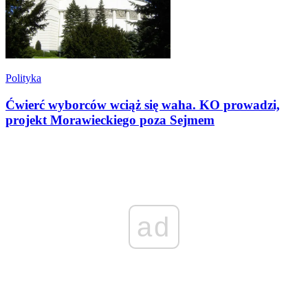
Polityka
Ćwierć wyborców wciąż się waha. KO prowadzi,
projekt Morawieckiego poza Sejmem
ad