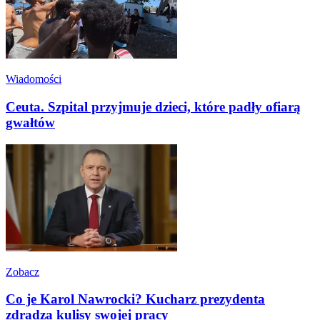
Wiadomości
Ceuta. Szpital przyjmuje dzieci, które padły ofiarą
gwałtów
Zobacz
Co je Karol Nawrocki? Kucharz prezydenta
zdradza kulisy swojej pracy