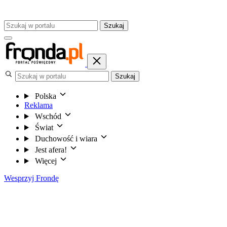
Szukaj
Szukaj
Polska
Reklama
Wschód
Świat
Duchowość i wiara
Jest afera!
Więcej
Wesprzyj Frondę