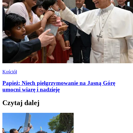
Kościół
Papież: Niech pielgrzymowanie na Jasną Górę
umocni wiarę i nadzieję
Czytaj dalej