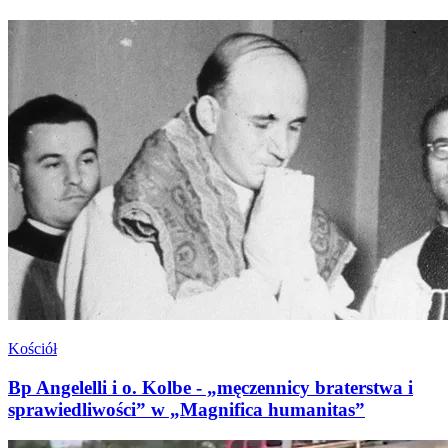
Kościół
Bp Angelelli i o. Kolbe - „męczennicy braterstwa i
sprawiedliwości” w „Magnifica humanitas”