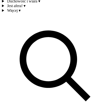
Duchowość i wiara
▾
Jest afera!
▾
Więcej
▾