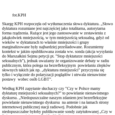
fot.KPH
Skargę KPH rozpoczęła od wytłumaczenia słowa dyktatura. „Słowo
dyktatura rozumiane jest najczęściej jako totalitarna, autorytarna
forma rządzenia. Rażące jest jego zastosowanie w zestawieniu z
jakąkolwiek mniejszością, w tym mniejszością seksualną, gdyż od
wieków w dyktaturach to właśnie mniejszości i grupy
marginalizowane były najbardziej prześladowane. Rozumiemy
kontekst w jakim opublikowana została ww. sonda (akcja wysyłania
do Marszałkini Sejmu petycji pt. ”Stop dyktaturze mniejszości
seksualnych”), jednak uważamy że organizowanie debaty w radiu
publicznym, która polega na bezrefleksyjnym powielaniu zlepków
słownych takich jak np. „dyktatura mniejszości” przyczynia się
tylko i wyłącznie do polaryzacji poglądów i utrwala nienawistne
postawy wobec osób LGBT”.
Według KPH zapytanie słuchaczy czy "Czy w Polsce mamy
dyktaturę mniejszości seksualnych?” to powielanie nienawistnego
dyskursu. „Niedopuszczalne naszym zdaniem jest bezrefleksyjne
powielanie nienawistnego dyskursu na antenie i na łamach strony
internetowej publicznej stacji radiowej. Podobnie jak
niedopuszczalne byłoby publikowanie sondy zatytułowanej „Czy w