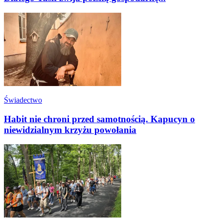
Świadectwo
Habit nie chroni przed samotnością. Kapucyn o
niewidzialnym krzyżu powołania