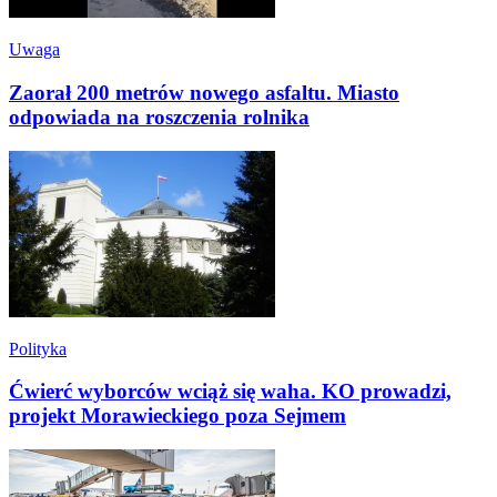
Uwaga
Zaorał 200 metrów nowego asfaltu. Miasto
odpowiada na roszczenia rolnika
Polityka
Ćwierć wyborców wciąż się waha. KO prowadzi,
projekt Morawieckiego poza Sejmem