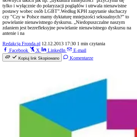
słownych takich jak np. „dyktatura mniejszości” przyczynia się
tylko i wyłącznie do polaryzacji poglądów i utrwala nienawistne
postawy wobec osób LGBT”.Według KPH zapytanie słuchaczy
czy "Czy w Polsce mamy dyktaturę mniejszości seksualnych?” to
powielanie nienawistnego dyskursu. „Niedopuszczalne naszym
zdaniem jest bezrefleksyjne powielanie nienawistnego dyskursu na
antenie i na
Redakcja Fronda.pl
12.12.2013 17:30
1 min czytania
Facebook
X
LinkedIn
E-mail
Komentarze
Kopiuj link
Skopiowano