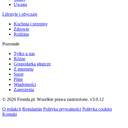
Uwaga
Lifestyle i obyczaje
Kuchnia i przepisy
Zdrowie
Rodzina
Pozostałe
Tylko u nas
Różne
Gospodarka głupcze
Z internetu
Sport
Pilne
Wiadomości
Zagrożenia
© 2026 Fronda.pl. Wszelkie prawa zastrzeżone.
v3.0.12
O redakcji
Regulamin
Polityka prywatności
Polityka cookies
Kontakt