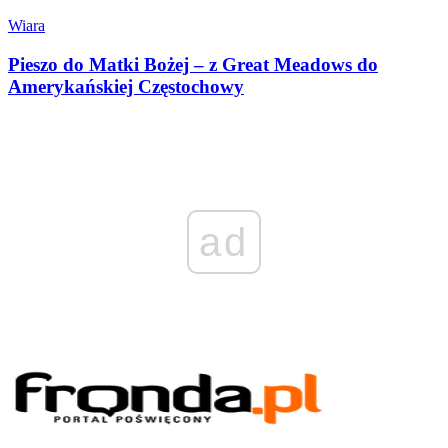
Wiara
Pieszo do Matki Bożej – z Great Meadows do
Amerykańskiej Częstochowy
ad