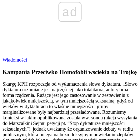
ad
Wiadomości
Kampania Przeciwko Homofobii wściekła na Trójkę
Skargę KPH rozpoczęła od wytłumaczenia słowa dyktatura. „Słowo
dyktatura rozumiane jest najczęściej jako totalitarna, autorytarna
forma rządzenia. Rażące jest jego zastosowanie w zestawieniu z
jakąkolwiek mniejszością, w tym mniejszością seksualną, gdyż od
wieków w dyktaturach to właśnie mniejszości i grupy
marginalizowane były najbardziej prześladowane. Rozumiemy
kontekst w jakim opublikowana została ww. sonda (akcja wysyłania
do Marszałkini Sejmu petycji pt. ”Stop dyktaturze mniejszości
seksualnych”), jednak uważamy że organizowanie debaty w radiu
publicznym, która polega na bezrefleksyjnym powielaniu zlepków