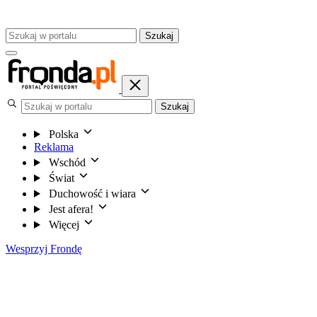
Szukaj
Szukaj
Polska
Reklama
Wschód
Świat
Duchowość i wiara
Jest afera!
Więcej
Wesprzyj Frondę