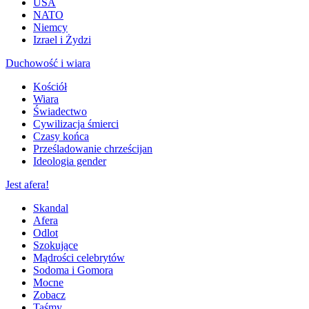
USA
NATO
Niemcy
Izrael i Żydzi
Duchowość i wiara
Kościół
Wiara
Świadectwo
Cywilizacja śmierci
Czasy końca
Prześladowanie chrześcijan
Ideologia gender
Jest afera!
Skandal
Afera
Odlot
Szokujące
Mądrości celebrytów
Sodoma i Gomora
Mocne
Zobacz
Taśmy