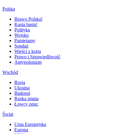
Polska
Brawo Polska!
Kasta basta!
Polityka
Wojsko
Pamiętamy
Sondaż
Wieści z kraju
Prawo i Sprawiedliwość
Antypolonizm
Wschód
Rosja
Ukraina
Białoruś
Ruska smuta
Łowcy onuc
Świat
Unia Europejska
Europa