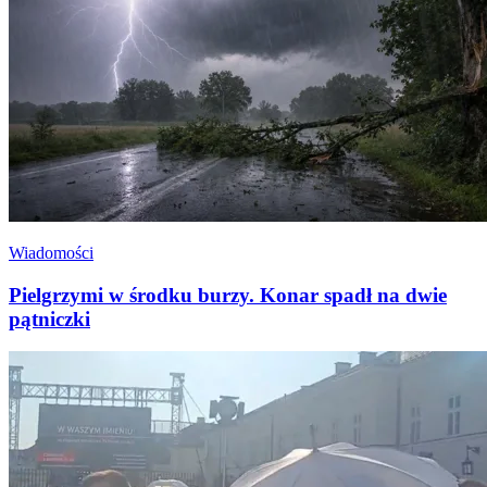
Wiadomości
Pielgrzymi w środku burzy. Konar spadł na dwie
pątniczki