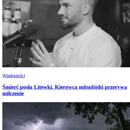
Wiadomości
Śmierć posła Litewki. Kierowca mitsubishi przerywa
milczenie