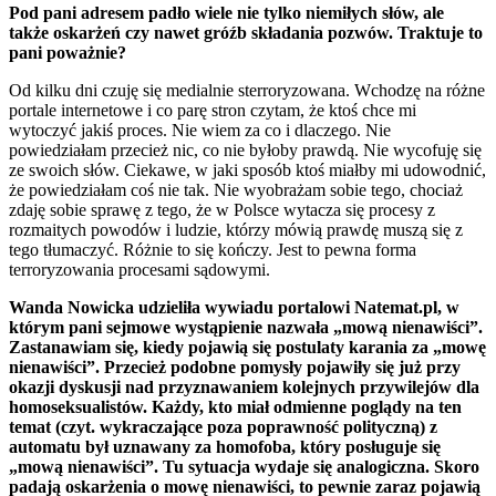
Pod pani adresem padło wiele nie tylko niemiłych słów, ale
także oskarżeń czy nawet gróźb składania pozwów. Traktuje to
pani poważnie?
Od kilku dni czuję się medialnie sterroryzowana. Wchodzę na różne
portale internetowe i co parę stron czytam, że ktoś chce mi
wytoczyć jakiś proces. Nie wiem za co i dlaczego. Nie
powiedziałam przecież nic, co nie byłoby prawdą. Nie wycofuję się
ze swoich słów. Ciekawe, w jaki sposób ktoś miałby mi udowodnić,
że powiedziałam coś nie tak. Nie wyobrażam sobie tego, chociaż
zdaję sobie sprawę z tego, że w Polsce wytacza się procesy z
rozmaitych powodów i ludzie, którzy mówią prawdę muszą się z
tego tłumaczyć. Różnie to się kończy. Jest to pewna forma
terroryzowania procesami sądowymi.
Wanda Nowicka udzieliła wywiadu portalowi Natemat.pl, w
którym pani sejmowe wystąpienie nazwała „mową nienawiści”.
Zastanawiam się, kiedy pojawią się postulaty karania za „mowę
nienawiści”. Przecież podobne pomysły pojawiły się już przy
okazji dyskusji nad przyznawaniem kolejnych przywilejów dla
homoseksualistów. Każdy, kto miał odmienne poglądy na ten
temat (czyt. wykraczające poza poprawność polityczną) z
automatu był uznawany za homofoba, który posługuje się
„mową nienawiści”. Tu sytuacja wydaje się analogiczna. Skoro
padają oskarżenia o mowę nienawiści, to pewnie zaraz pojawią