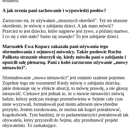
tematem.
A jak ocenia pani zachowanie i wypowiedzi posłów?
Zarzucono mi, że używałam „strasznych określeń”. Też mi straszne
określenie, że mówię o zabijaniu dzieci. A jak mam mówić?
Przecież to jest dziecko, które najpierw jest żywe, a później martwe.
I co się z nim stało? Samo się usunęło? To jest zabijanie dzieci.
Marszałek Ewa Kopacz zakazała pani używania tego
sformułowania z sejmowej mównicy. Także posłowie Ruchu
Palikota strasznie oburzyli się, kiedy mówiła pani o zabijaniu i
opuścili salę plenarną. Pani z kolei zarzucono używanie „mowy
nienawiści”.
Sformułowanie „mowa nienawiści” jest ostatnio szalenie pojemne.
Zupełnie tego nie rozumiem! Kiedy mówię o zabijaniu dziecka,
jakie dokonuje się w efekcie aborcji, to mówię prawdę, a nie głoszę
nienawiść. Ciekawe jest jednak to, że o mowie nienawiści mówią
ludzie, którzy podczas mojego przemówienia w Sejmie cały czas
mnie wyzywali, formułowali pod moim adresem niewybredne
przytyki. Jestem zszokowana, że można tak kogoś potraktować,
kogokolwiek. Tym bardziej, że to parlamentarzyści potraktowali tak
obywatela, który przyszedł do Sejmu, aby przedstawić projekt
obywatelski. To zaskakujące.