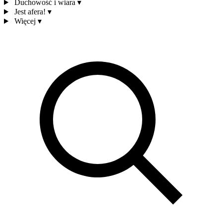
Duchowość i wiara
▾
Jest afera!
▾
Więcej
▾