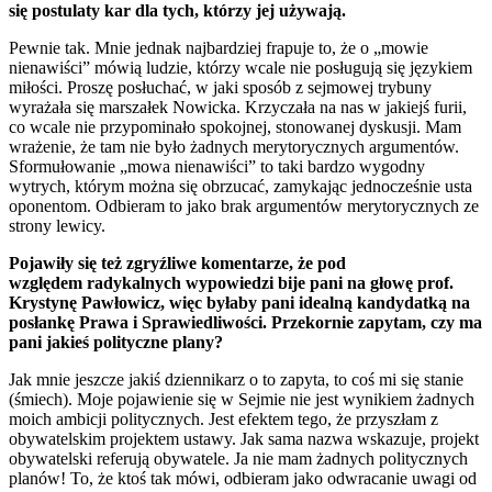
się postulaty kar dla tych, którzy jej używają.
Pewnie tak. Mnie jednak najbardziej frapuje to, że o „mowie
nienawiści” mówią ludzie, którzy wcale nie posługują się językiem
miłości. Proszę posłuchać, w jaki sposób z sejmowej trybuny
wyrażała się marszałek Nowicka. Krzyczała na nas w jakiejś furii,
co wcale nie przypominało spokojnej, stonowanej dyskusji. Mam
wrażenie, że tam nie było żadnych merytorycznych argumentów.
Sformułowanie „mowa nienawiści” to taki bardzo wygodny
wytrych, którym można się obrzucać, zamykając jednocześnie usta
oponentom. Odbieram to jako brak argumentów merytorycznych ze
strony lewicy.
Pojawiły się też zgryźliwe komentarze, że pod
względem radykalnych wypowiedzi bije pani na głowę prof.
Krystynę Pawłowicz, więc byłaby pani idealną kandydatką na
posłankę Prawa i Sprawiedliwości. Przekornie zapytam, czy ma
pani jakieś polityczne plany?
Jak mnie jeszcze jakiś dziennikarz o to zapyta, to coś mi się stanie
(śmiech). Moje pojawienie się w Sejmie nie jest wynikiem żadnych
moich ambicji politycznych. Jest efektem tego, że przyszłam z
obywatelskim projektem ustawy. Jak sama nazwa wskazuje, projekt
obywatelski referują obywatele. Ja nie mam żadnych politycznych
planów! To, że ktoś tak mówi, odbieram jako odwracanie uwagi od