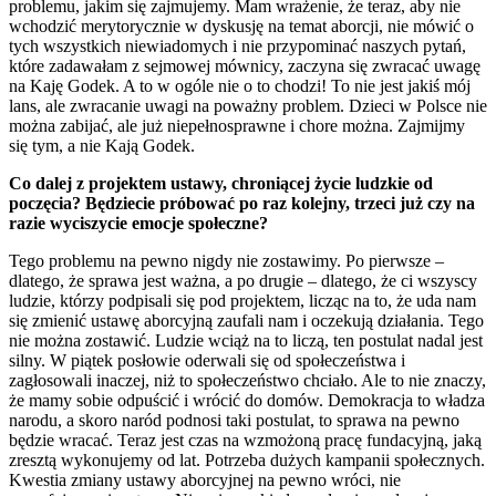
problemu, jakim się zajmujemy. Mam wrażenie, że teraz, aby nie
wchodzić merytorycznie w dyskusję na temat aborcji, nie mówić o
tych wszystkich niewiadomych i nie przypominać naszych pytań,
które zadawałam z sejmowej mównicy, zaczyna się zwracać uwagę
na Kaję Godek. A to w ogóle nie o to chodzi! To nie jest jakiś mój
lans, ale zwracanie uwagi na poważny problem. Dzieci w Polsce nie
można zabijać, ale już niepełnosprawne i chore można. Zajmijmy
się tym, a nie Kają Godek.
Co dalej z projektem ustawy, chroniącej życie ludzkie od
poczęcia? Będziecie próbować po raz kolejny, trzeci już czy na
razie wyciszycie emocje społeczne?
Tego problemu na pewno nigdy nie zostawimy. Po pierwsze –
dlatego, że sprawa jest ważna, a po drugie – dlatego, że ci wszyscy
ludzie, którzy podpisali się pod projektem, licząc na to, że uda nam
się zmienić ustawę aborcyjną zaufali nam i oczekują działania. Tego
nie można zostawić. Ludzie wciąż na to liczą, ten postulat nadal jest
silny. W piątek posłowie oderwali się od społeczeństwa i
zagłosowali inaczej, niż to społeczeństwo chciało. Ale to nie znaczy,
że mamy sobie odpuścić i wrócić do domów. Demokracja to władza
narodu, a skoro naród podnosi taki postulat, to sprawa na pewno
będzie wracać. Teraz jest czas na wzmożoną pracę fundacyjną, jaką
zresztą wykonujemy od lat. Potrzeba dużych kampanii społecznych.
Kwestia zmiany ustawy aborcyjnej na pewno wróci, nie