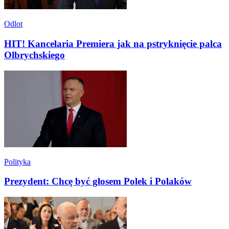
Odlot
HIT! Kancelaria Premiera jak na pstryknięcie palca
Olbrychskiego
Polityka
Prezydent: Chcę być głosem Polek i Polaków