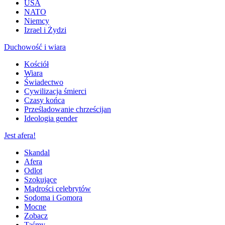
USA
NATO
Niemcy
Izrael i Żydzi
Duchowość i wiara
Kościół
Wiara
Świadectwo
Cywilizacja śmierci
Czasy końca
Prześladowanie chrześcijan
Ideologia gender
Jest afera!
Skandal
Afera
Odlot
Szokujące
Mądrości celebrytów
Sodoma i Gomora
Mocne
Zobacz
Taśmy