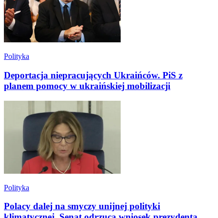
Polityka
Deportacja niepracujących Ukraińców. PiS z
planem pomocy w ukraińskiej mobilizacji
Polityka
Polacy dalej na smyczy unijnej polityki
klimatycznej. Senat odrzuca wniosek prezydenta