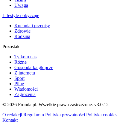
Uwaga
Lifestyle i obyczaje
Kuchnia i przepisy
Zdrowie
Rodzina
Pozostałe
Tylko u nas
Różne
Gospodarka głupcze
Z internetu
Sport
Pilne
Wiadomości
Zagrożenia
© 2026 Fronda.pl. Wszelkie prawa zastrzeżone.
v3.0.12
O redakcji
Regulamin
Polityka prywatności
Polityka cookies
Kontakt