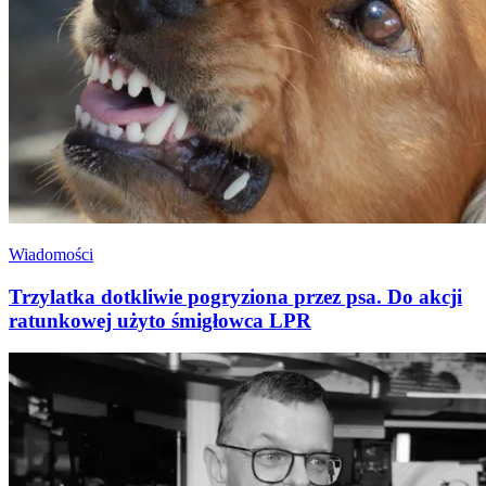
Wiadomości
Trzylatka dotkliwie pogryziona przez psa. Do akcji
ratunkowej użyto śmigłowca LPR