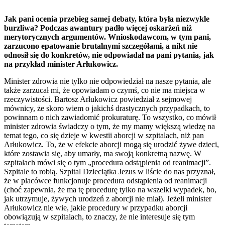
Jak pani ocenia przebieg samej debaty, która była niezwykle
burzliwa? Podczas awantury padło więcej oskarżeń niż
merytorycznych argumentów. Wnioskodawcom, w tym pani,
zarzucono epatowanie brutalnymi szczegółami, a nikt nie
odnosił się do konkretów, nie odpowiadał na pani pytania, jak
na przykład minister Arłukowicz.
Minister zdrowia nie tylko nie odpowiedział na nasze pytania, ale
także zarzucał mi, że opowiadam o czymś, co nie ma miejsca w
rzeczywistości. Bartosz Arłukowicz powiedział z sejmowej
mównicy, że skoro wiem o jakichś drastycznych przypadkach, to
powinnam o nich zawiadomić prokuraturę. To wszystko, co mówił
minister zdrowia świadczy o tym, że my mamy większą wiedzę na
temat tego, co się dzieje w kwestii aborcji w szpitalach, niż pan
Arłukowicz. To, że w efekcie aborcji mogą się urodzić żywe dzieci,
które zostawia się, aby umarły, ma swoją konkretną nazwę. W
szpitalach mówi się o tym „procedura odstąpienia od reanimacji”.
Szpitale to robią. Szpital Dzieciątka Jezus w liście do nas przyznał,
że w placówce funkcjonuje procedura odstąpienia od reanimacji
(choć zapewnia, że ma tę procedurę tylko na wszelki wypadek, bo,
jak utrzymuje, żywych urodzeń z aborcji nie miał). Jeżeli minister
Arłukowicz nie wie, jakie procedury w przypadku aborcji
obowiązują w szpitalach, to znaczy, że nie interesuje się tym