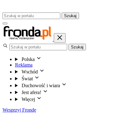
Szukaj
Szukaj
Polska
Reklama
Wschód
Świat
Duchowość i wiara
Jest afera!
Więcej
Wesprzyj Frondę