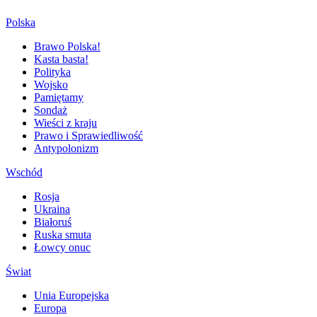
Polska
Brawo Polska!
Kasta basta!
Polityka
Wojsko
Pamiętamy
Sondaż
Wieści z kraju
Prawo i Sprawiedliwość
Antypolonizm
Wschód
Rosja
Ukraina
Białoruś
Ruska smuta
Łowcy onuc
Świat
Unia Europejska
Europa