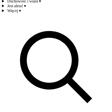
Duchowość i wiara
▾
Jest afera!
▾
Więcej
▾