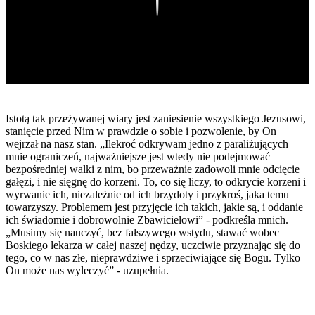
Istotą tak przeżywanej wiary jest zaniesienie wszystkiego Jezusowi,
stanięcie przed Nim w prawdzie o sobie i pozwolenie, by On
wejrzał na nasz stan. „Ilekroć odkrywam jedno z paraliżujących
mnie ograniczeń, najważniejsze jest wtedy nie podejmować
bezpośredniej walki z nim, bo przeważnie zadowoli mnie odcięcie
gałęzi, i nie sięgnę do korzeni. To, co się liczy, to odkrycie korzeni i
wyrwanie ich, niezależnie od ich brzydoty i przykroś, jaka temu
towarzyszy. Problemem jest przyjęcie ich takich, jakie są, i oddanie
ich świadomie i dobrowolnie Zbawicielowi” - podkreśla mnich.
„Musimy się nauczyć, bez fałszywego wstydu, stawać wobec
Boskiego lekarza w całej naszej nędzy, uczciwie przyznając się do
tego, co w nas złe, nieprawdziwe i sprzeciwiające się Bogu. Tylko
On może nas wyleczyć” - uzupełnia.