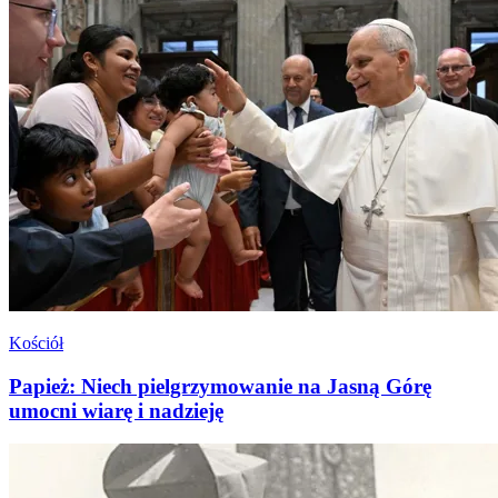
Kościół
Papież: Niech pielgrzymowanie na Jasną Górę
umocni wiarę i nadzieję