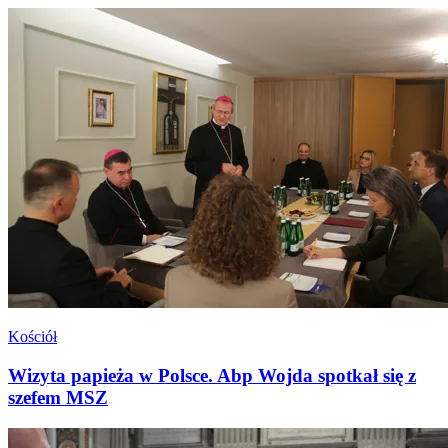
Kościół
Wizyta papieża w Polsce. Abp Wojda spotkał się z
szefem MSZ