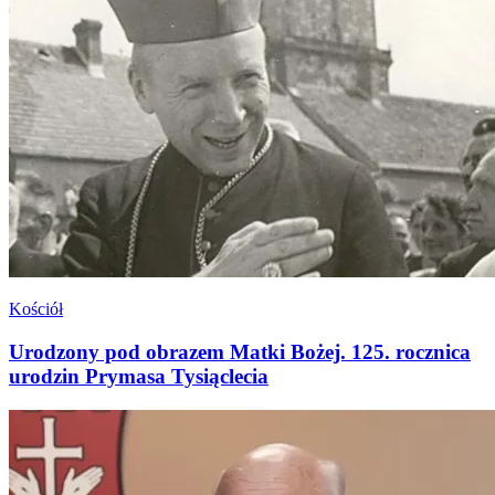
Kościół
Urodzony pod obrazem Matki Bożej. 125. rocznica
urodzin Prymasa Tysiąclecia