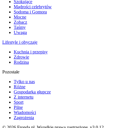
Szokujące
Mądrości celebrytów
Sodoma i Gomora
Mocne
Zobacz
Taśmy
Uwaga
Lifestyle i obyczaje
Kuchnia i przepisy
Zdrowie
Rodzina
Pozostałe
Tylko u nas
Różne
Gospodarka głupcze
Z internetu
Sport
Pilne
Wiadomości
Zagrożenia
© 2026 Fronda.pl. Wszelkie prawa zastrzeżone.
v3.0.12