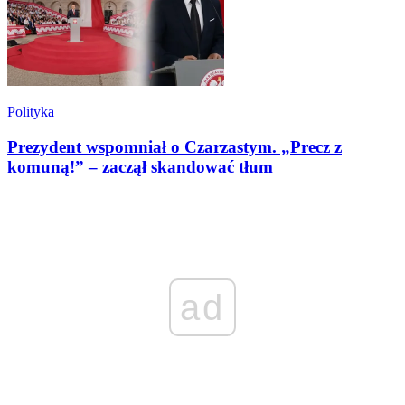
Polityka
Prezydent wspomniał o Czarzastym. „Precz z
komuną!” – zaczął skandować tłum
ad