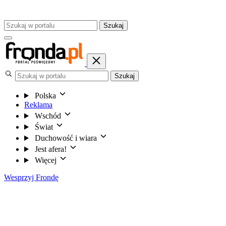
Szukaj
Szukaj
Polska
Reklama
Wschód
Świat
Duchowość i wiara
Jest afera!
Więcej
Wesprzyj Frondę