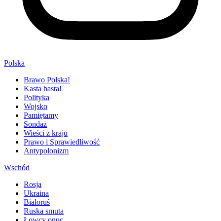
Polska
Brawo Polska!
Kasta basta!
Polityka
Wojsko
Pamiętamy
Sondaż
Wieści z kraju
Prawo i Sprawiedliwość
Antypolonizm
Wschód
Rosja
Ukraina
Białoruś
Ruska smuta
Łowcy onuc