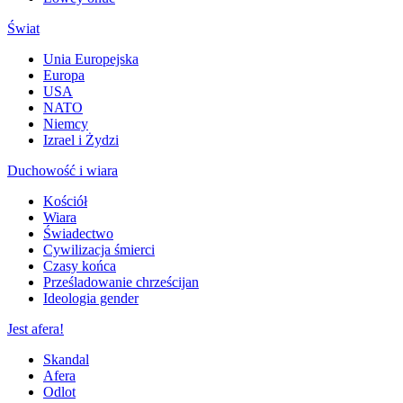
Świat
Unia Europejska
Europa
USA
NATO
Niemcy
Izrael i Żydzi
Duchowość i wiara
Kościół
Wiara
Świadectwo
Cywilizacja śmierci
Czasy końca
Prześladowanie chrześcijan
Ideologia gender
Jest afera!
Skandal
Afera
Odlot