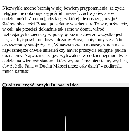
Niezwykle mocno brzmią w niej bowiem przypomnienia, że życie
religijne nie dokonuje się pośród uniesień, zachwytów, ale w
codzienności. Żmudnej, ciężkiej, w której nie dostrzegamy już
śladów obecności Boga i popadamy w schematy. To w tym świecie,
w celi, ale przecież dokładnie tak samo w domu, wśród
rozbieganych dzieci czy w pracy, gdzie nie zawsze wszystko jest
tak, jak być powinno, doświadczamy Boga, spotykamy się z Nim,
oczyszczamy swoje życie. „W naszym życiu monastycznym nie są
najważniejsze chwile uniesień czy nawet przeżycia religijne, jakich
doznajemy. Najważniejsza jest wytrwałość w codziennej modlitwie,
codzienna wierność stanowi, który wybraliśmy; nieustanny wysiłek,
aby żyć dla Pana w Duchu Miłości przez cały dzień” - podkreśla
mnich kartuski.
Dalsza część artykułu pod video
Play