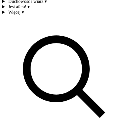
Duchowość i wiara
▾
Jest afera!
▾
Więcej
▾