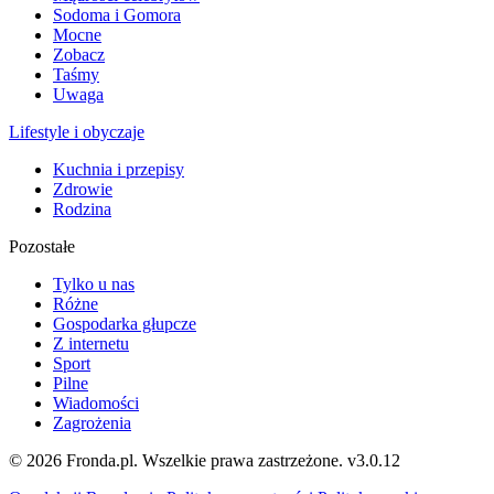
Sodoma i Gomora
Mocne
Zobacz
Taśmy
Uwaga
Lifestyle i obyczaje
Kuchnia i przepisy
Zdrowie
Rodzina
Pozostałe
Tylko u nas
Różne
Gospodarka głupcze
Z internetu
Sport
Pilne
Wiadomości
Zagrożenia
© 2026 Fronda.pl. Wszelkie prawa zastrzeżone.
v3.0.12