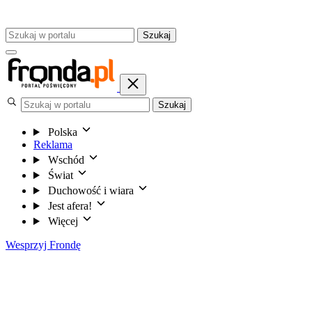
Szukaj
Szukaj
Polska
Reklama
Wschód
Świat
Duchowość i wiara
Jest afera!
Więcej
Wesprzyj Frondę