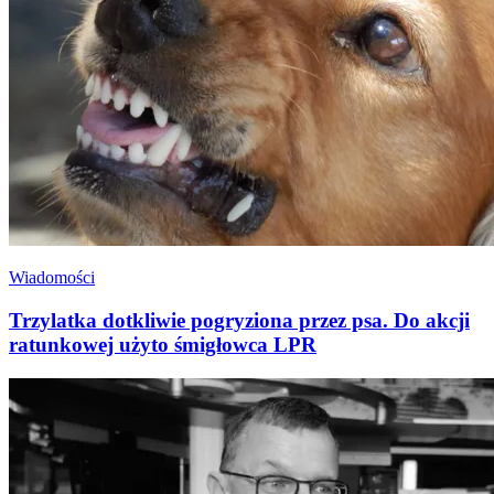
Wiadomości
Trzylatka dotkliwie pogryziona przez psa. Do akcji
ratunkowej użyto śmigłowca LPR