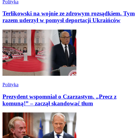
Polityka
Terlikowski na wojnie ze zdrowym rozsądkiem. Tym
razem uderzył w pomysł deportacji Ukraińców
Polityka
Prezydent wspomniał o Czarzastym. „Precz z
komuną!” – zaczął skandować tłum