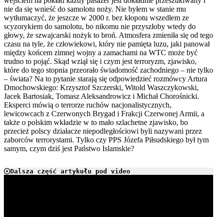
wejściem na pokład każdy pasażer jest dokładnie przeszukiwany i
nie da się wnieść do samolotu noży. Nie byłem w stanie mu
wytłumaczyć, że jeszcze w 2000 r. bez kłopotu wszedłem ze
scyzorykiem do samolotu, bo nikomu nie przyszłoby wtedy do
głowy, że szwajcarski nożyk to broń. Atmosfera zmieniła się od tego
czasu na tyle, że człowiekowi, który nie pamięta luzu, jaki panował
między końcem zimnej wojny a zamachami na WTC może być
trudno to pojąć. Skąd wziął się i czym jest terroryzm, zjawisko,
które do tego stopnia przeorało świadomość zachodniego – nie tylko
– świata? Na to pytanie starają się odpowiedzieć rozmówcy Artura
Dmochowskiego: Krzysztof Szczerski, Witold Waszczykowski,
Jacek Bartosiak, Tomasz Aleksandrowicz i Michał Chorośnicki.
Eksperci mówią o terrorze ruchów nacjonalistycznych,
lewicowcach z Czerwonych Brygad i Frakcji Czerwonej Armii, a
także o polskim wkładzie w to mało szlachetne zjawisko, bo
przecież polscy działacze niepodległościowi byli nazywani przez
zaborców terrorystami. Tylko czy PPS Józefa Piłsudskiego był tym
samym, czym dziś jest Państwo Islamskie?
Dalsza część artykułu pod video