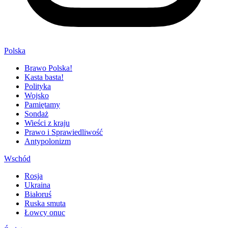
Polska
Brawo Polska!
Kasta basta!
Polityka
Wojsko
Pamiętamy
Sondaż
Wieści z kraju
Prawo i Sprawiedliwość
Antypolonizm
Wschód
Rosja
Ukraina
Białoruś
Ruska smuta
Łowcy onuc