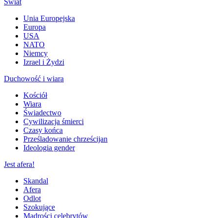
Świat
Unia Europejska
Europa
USA
NATO
Niemcy
Izrael i Żydzi
Duchowość i wiara
Kościół
Wiara
Świadectwo
Cywilizacja śmierci
Czasy końca
Prześladowanie chrześcijan
Ideologia gender
Jest afera!
Skandal
Afera
Odlot
Szokujące
Mądrości celebrytów