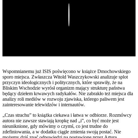
Play
Wspomnianemu już ISIS poświęcono w książce Dmochowskiego
sporo miejsca. Zwłaszcza Witold Waszczykowski analizuje splot
przyczyn ideologicznych i politycznych, które sprawiły, że na
Bliskim Wschodzie wyrósł organizm mający strukturę państwa
będący dziełem krwawych radykałów. Nie zabrakło też miejsca dla
analizy roli mediów w rozwoju zjawiska, którego paliwem jest
zainteresowanie telewidzów i internautów.
„Czas strachu” to książka ciekawa i łatwa w odbiorze. Rozmówcy
autora nie zawsze stawiają kropkę nad „i”, co być może jest
nieuniknione, gdy mówimy o czymś, co jest trudne do
zdefiniowania, a w dodatku ciągle zmienia swoją postać. Nie
możemy dziś znać odpowiedzi na postawione przez Artura