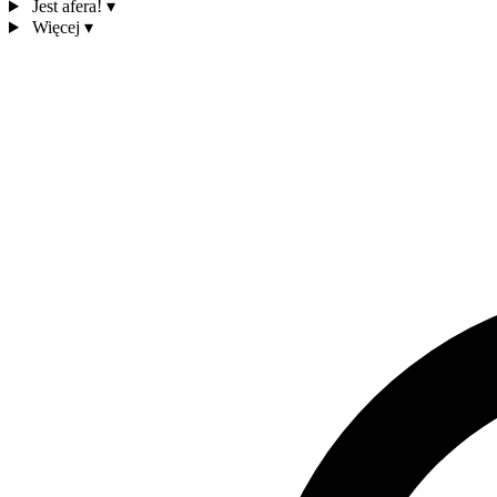
Jest afera!
▾
Więcej
▾