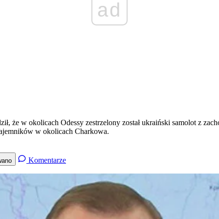
ad
ił, że w okolicach Odessy zestrzelony został ukraiński samolot z zac
najemników w okolicach Charkowa.
Komentarze
wano