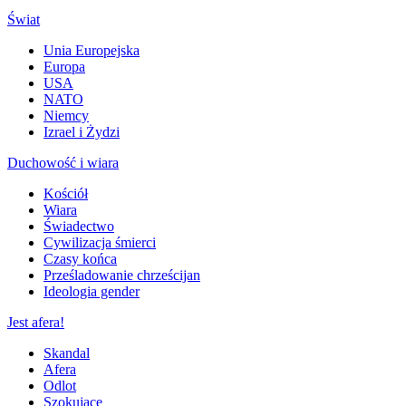
Świat
Unia Europejska
Europa
USA
NATO
Niemcy
Izrael i Żydzi
Duchowość i wiara
Kościół
Wiara
Świadectwo
Cywilizacja śmierci
Czasy końca
Prześladowanie chrześcijan
Ideologia gender
Jest afera!
Skandal
Afera
Odlot
Szokujące