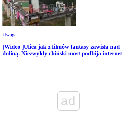
Uwaga
[Wideo ]Ulica jak z filmów fantasy zawisła nad
doliną. Niezwykły chiński most podbija internet
ad