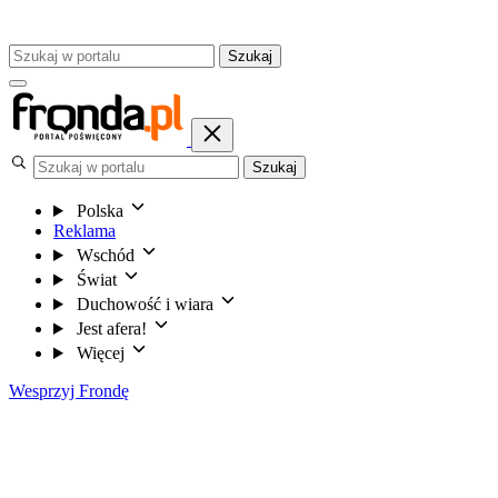
Szukaj
Szukaj
Polska
Reklama
Wschód
Świat
Duchowość i wiara
Jest afera!
Więcej
Wesprzyj Frondę