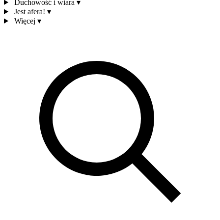
Duchowość i wiara
▾
Jest afera!
▾
Więcej
▾