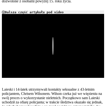
dozwolone z osobami powyżej 15. roku życia.
Dalsza część artykułu pod video
Play
Laieski i 14-latek utrzymywali kontakty seksualne z 43-letnim
policjantem, Chrisem Wilsonem. Wilson czeka już we więzieniu na
swój proces o wykorzystanie nieletnich. Początkowo sam Laieski
uchodził za ofiarę policjanta; w trakcie śledztwa okazało się jednak,