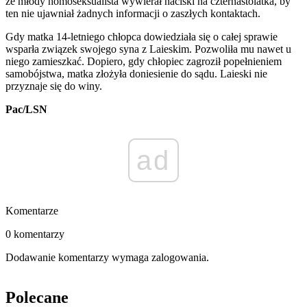
że młody homoseksualista wywierał naciski na czternastolatka, by
ten nie ujawniał żadnych informacji o zaszłych kontaktach.
Gdy matka 14-letniego chłopca dowiedziała się o całej sprawie
wsparła związek swojego syna z Laieskim. Pozwoliła mu nawet u
niego zamieszkać. Dopiero, gdy chłopiec zagroził popełnieniem
samobójstwa, matka złożyła doniesienie do sądu. Laieski nie
przyznaje się do winy.
Pac/LSN
ad
Komentarze
0 komentarzy
Dodawanie komentarzy wymaga zalogowania.
Polecane