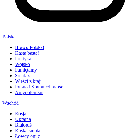
Polska
Brawo Polska!
Kasta basta!
Polityka
Wojsko
Pamiętamy
Sondaż
Wieści z kraju
Prawo i Sprawiedliwość
Antypolonizm
Wschód
Rosja
Ukraina
Białoruś
Ruska smuta
Łowcy onuc