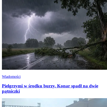
Wiadomości
Pielgrzymi w środku burzy. Konar spadł na dwie
pątniczki