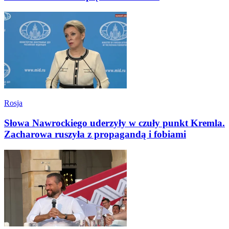
Rosja
Słowa Nawrockiego uderzyły w czuły punkt Kremla.
Zacharowa ruszyła z propagandą i fobiami