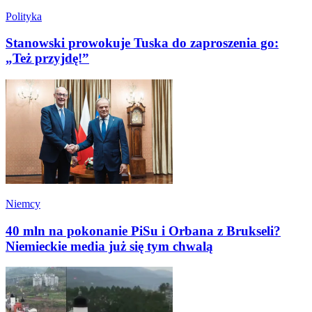
Polityka
Stanowski prowokuje Tuska do zaproszenia go:
„Też przyjdę!”
Niemcy
40 mln na pokonanie PiSu i Orbana z Brukseli?
Niemieckie media już się tym chwalą