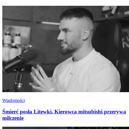
Wiadomości
Śmierć posła Litewki. Kierowca mitsubishi przerywa
milczenie