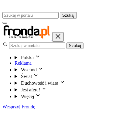
Szukaj
Szukaj
Polska
Reklama
Wschód
Świat
Duchowość i wiara
Jest afera!
Więcej
Wesprzyj Frondę