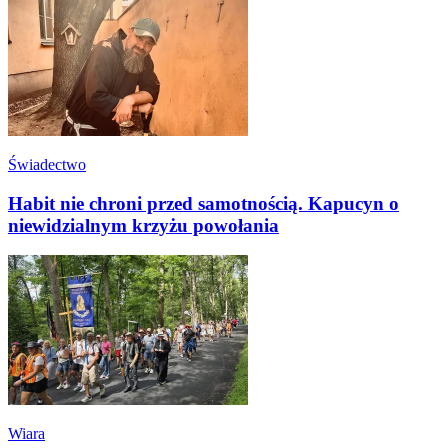
Świadectwo
Habit nie chroni przed samotnością. Kapucyn o
niewidzialnym krzyżu powołania
Wiara