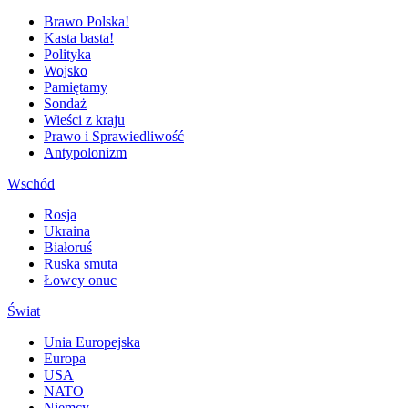
Brawo Polska!
Kasta basta!
Polityka
Wojsko
Pamiętamy
Sondaż
Wieści z kraju
Prawo i Sprawiedliwość
Antypolonizm
Wschód
Rosja
Ukraina
Białoruś
Ruska smuta
Łowcy onuc
Świat
Unia Europejska
Europa
USA
NATO
Niemcy