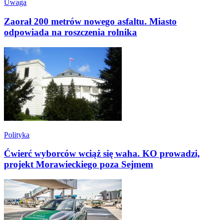
Uwaga
Zaorał 200 metrów nowego asfaltu. Miasto
odpowiada na roszczenia rolnika
Polityka
Ćwierć wyborców wciąż się waha. KO prowadzi,
projekt Morawieckiego poza Sejmem