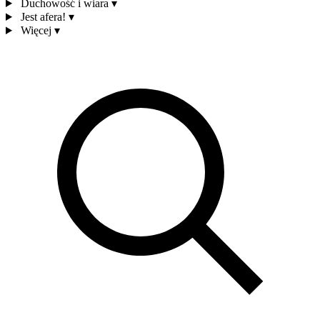
Duchowość i wiara
▾
Jest afera!
▾
Więcej
▾