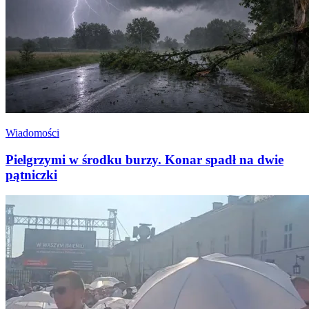
Wiadomości
Pielgrzymi w środku burzy. Konar spadł na dwie
pątniczki