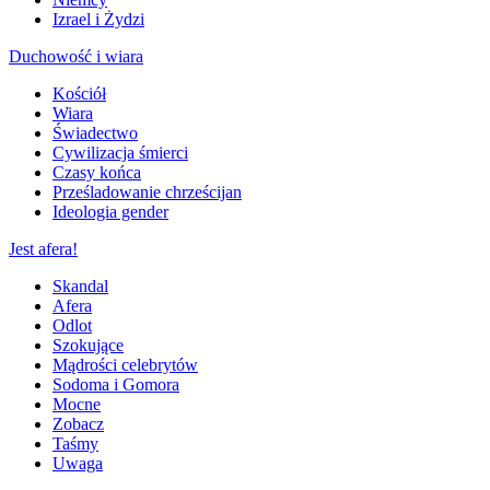
Izrael i Żydzi
Duchowość i wiara
Kościół
Wiara
Świadectwo
Cywilizacja śmierci
Czasy końca
Prześladowanie chrześcijan
Ideologia gender
Jest afera!
Skandal
Afera
Odlot
Szokujące
Mądrości celebrytów
Sodoma i Gomora
Mocne
Zobacz
Taśmy
Uwaga