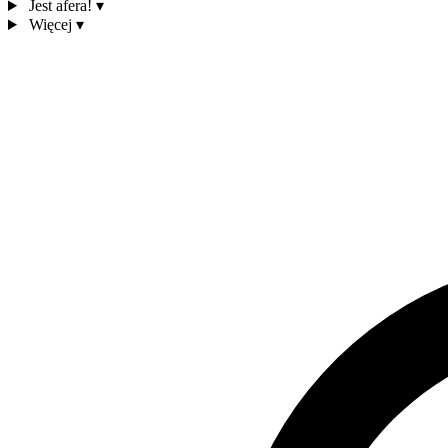
Jest afera!
▾
Więcej
▾