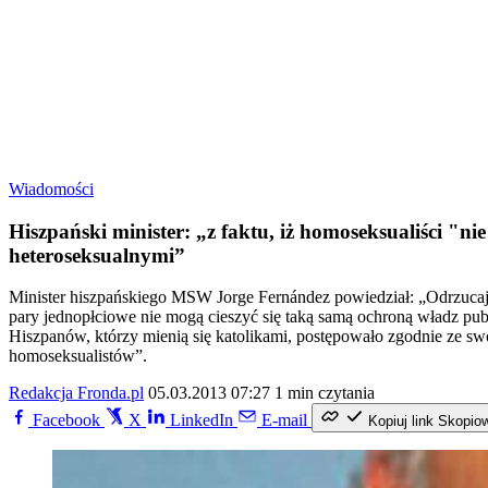
Wiadomości
Hiszpański minister: „z faktu, iż homoseksualiści "
heteroseksualnymi”
Minister hiszpańskiego MSW Jorge Fernández powiedział: „Odrzuca
pary jednopłciowe nie mogą cieszyć się taką samą ochroną władz pub
Hiszpanów, którzy mienią się katolikami, postępowało zgodnie ze s
homoseksualistów”.
Redakcja Fronda.pl
05.03.2013 07:27
1 min czytania
Facebook
X
LinkedIn
E-mail
Kopiuj link
Skopio