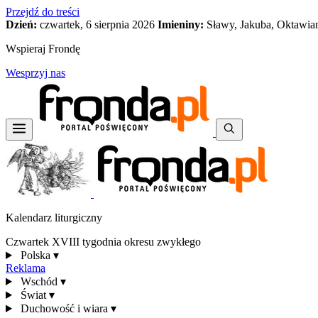
Przejdź do treści
Dzień:
czwartek, 6 sierpnia 2026
Imieniny:
Sławy, Jakuba, Oktawia
Wspieraj Frondę
Wesprzyj nas
Kalendarz liturgiczny
Czwartek XVIII tygodnia okresu zwykłego
Polska
▾
Reklama
Wschód
▾
Świat
▾
Duchowość i wiara
▾