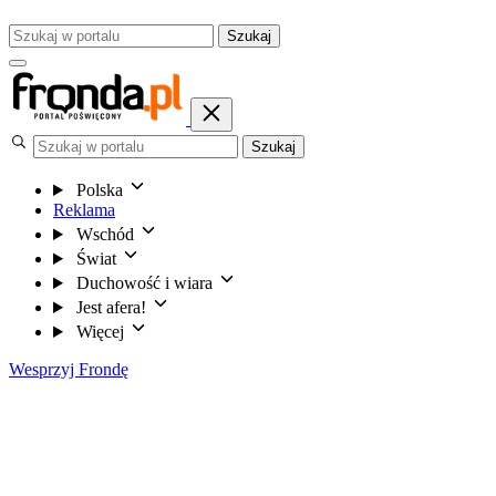
Szukaj
Szukaj
Polska
Reklama
Wschód
Świat
Duchowość i wiara
Jest afera!
Więcej
Wesprzyj Frondę