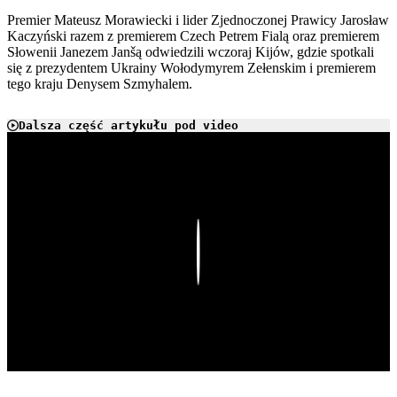
Premier Mateusz Morawiecki i lider Zjednoczonej Prawicy Jarosław
Kaczyński razem z premierem Czech Petrem Fialą oraz premierem
Słowenii Janezem Janšą odwiedzili wczoraj Kijów, gdzie spotkali
się z prezydentem Ukrainy Wołodymyrem Zełenskim i premierem
tego kraju Denysem Szmyhalem.
Dalsza część artykułu pod video
Play