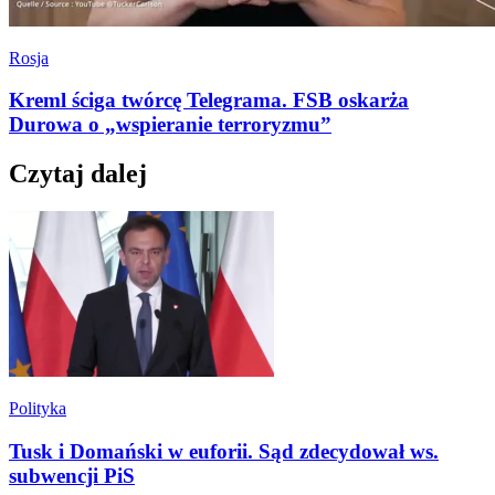
Rosja
Kreml ściga twórcę Telegrama. FSB oskarża
Durowa o „wspieranie terroryzmu”
Czytaj dalej
Polityka
Tusk i Domański w euforii. Sąd zdecydował ws.
subwencji PiS