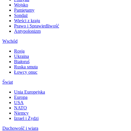
Wojsko
Pamiętamy
Sondaż
Wieści z kraju
Prawo i Sprawiedliwość
Antypolonizm
Wschód
Rosja
Ukraina
Białoruś
Ruska smuta
Łowcy onuc
Świat
Unia Europejska
Europa
USA
NATO
Niemcy
Izrael i Żydzi
Duchowość i wiara