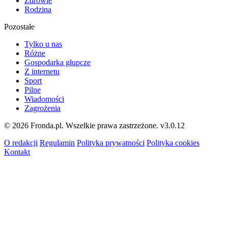
Zdrowie
Rodzina
Pozostałe
Tylko u nas
Różne
Gospodarka głupcze
Z internetu
Sport
Pilne
Wiadomości
Zagrożenia
© 2026 Fronda.pl. Wszelkie prawa zastrzeżone.
v3.0.12
O redakcji
Regulamin
Polityka prywatności
Polityka cookies
Kontakt