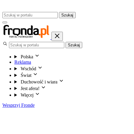
Szukaj
Szukaj
Polska
Reklama
Wschód
Świat
Duchowość i wiara
Jest afera!
Więcej
Wesprzyj Frondę