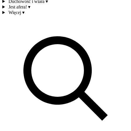
Duchowość i wiara
▾
Jest afera!
▾
Więcej
▾