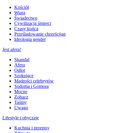
Kościół
Wiara
Świadectwo
Cywilizacja śmierci
Czasy końca
Prześladowanie chrześcijan
Ideologia gender
Jest afera!
Skandal
Afera
Odlot
Szokujące
Mądrości celebrytów
Sodoma i Gomora
Mocne
Zobacz
Taśmy
Uwaga
Lifestyle i obyczaje
Kuchnia i przepisy