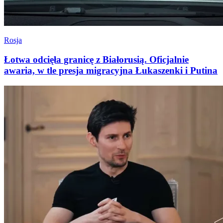
Rosja
Łotwa odcięła granicę z Białorusią. Oficjalnie
awaria, w tle presja migracyjna Łukaszenki i Putina