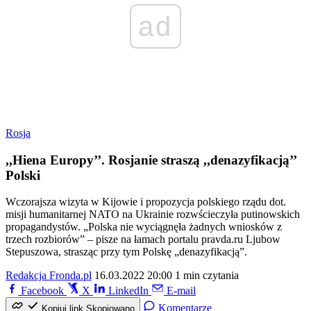
ad
Rosja
,,Hiena Europy’’. Rosjanie straszą ,,denazyfikacją’’
Polski
Wczorajsza wizyta w Kijowie i propozycja polskiego rządu dot.
misji humanitarnej NATO na Ukrainie rozwścieczyła putinowskich
propagandystów. „Polska nie wyciągnęła żadnych wniosków z
trzech rozbiorów” – pisze na łamach portalu pravda.ru Ljubow
Stepuszowa, strasząc przy tym Polskę „denazyfikacją”.
Redakcja Fronda.pl
16.03.2022 20:00
1 min czytania
Facebook
X
LinkedIn
E-mail
Komentarze
Kopiuj link
Skopiowano