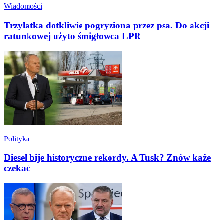
Wiadomości
Trzylatka dotkliwie pogryziona przez psa. Do akcji
ratunkowej użyto śmigłowca LPR
Polityka
Diesel bije historyczne rekordy. A Tusk? Znów każe
czekać