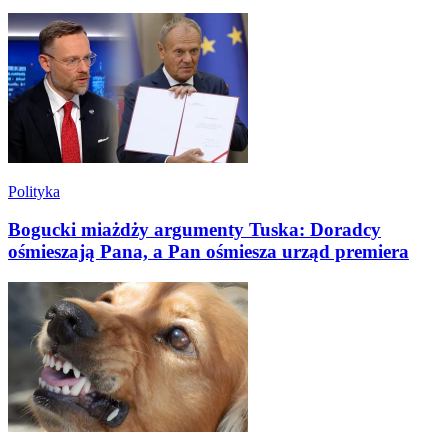
Polityka
Bogucki miażdży argumenty Tuska: Doradcy
ośmieszają Pana, a Pan ośmiesza urząd premiera