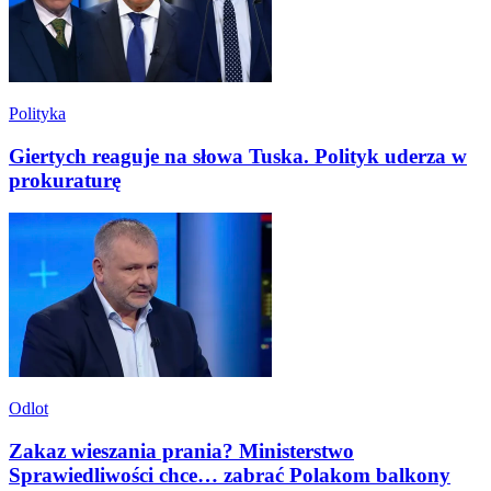
Polityka
Giertych reaguje na słowa Tuska. Polityk uderza w
prokuraturę
Odlot
Zakaz wieszania prania? Ministerstwo
Sprawiedliwości chce… zabrać Polakom balkony