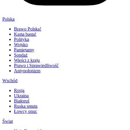
Polska
Brawo Polska!
Kasta basta!
Polityka
Wojsko
Pamiętamy
Sondaż
Wieści z kraju
Prawo i Sprawiedliwość
Antypolonizm
Wschód
Rosja
Ukraina
Białoruś
Ruska smuta
Łowcy onuc
Świat