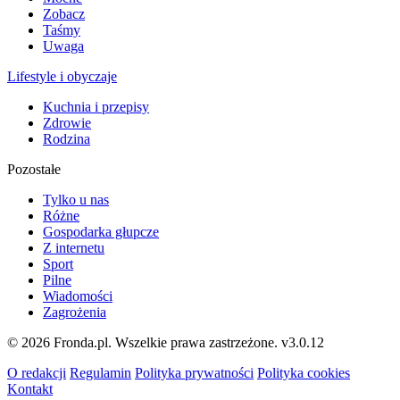
Zobacz
Taśmy
Uwaga
Lifestyle i obyczaje
Kuchnia i przepisy
Zdrowie
Rodzina
Pozostałe
Tylko u nas
Różne
Gospodarka głupcze
Z internetu
Sport
Pilne
Wiadomości
Zagrożenia
© 2026 Fronda.pl. Wszelkie prawa zastrzeżone.
v3.0.12
O redakcji
Regulamin
Polityka prywatności
Polityka cookies
Kontakt