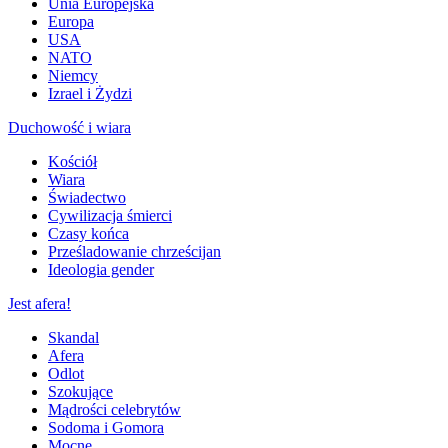
Unia Europejska
Europa
USA
NATO
Niemcy
Izrael i Żydzi
Duchowość i wiara
Kościół
Wiara
Świadectwo
Cywilizacja śmierci
Czasy końca
Prześladowanie chrześcijan
Ideologia gender
Jest afera!
Skandal
Afera
Odlot
Szokujące
Mądrości celebrytów
Sodoma i Gomora
Mocne