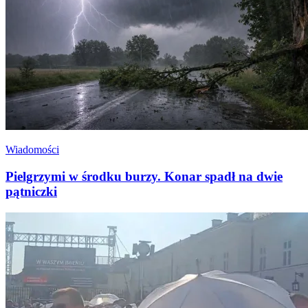
Wiadomości
Pielgrzymi w środku burzy. Konar spadł na dwie
pątniczki