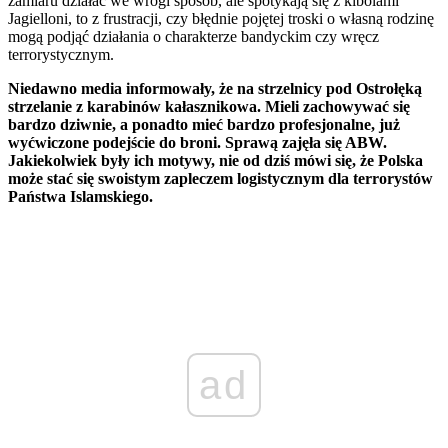
zamiaru działać we wrogi sposób, ale spotykają się z kibolami
Jagielloni, to z frustracji, czy błędnie pojętej troski o własną rodzinę
mogą podjąć działania o charakterze bandyckim czy wręcz
terrorystycznym.
Niedawno media informowały, że na strzelnicy pod Ostrołęką
strzelanie z karabinów kałasznikowa. Mieli zachowywać się
bardzo dziwnie, a ponadto mieć bardzo profesjonalne, już
wyćwiczone podejście do broni. Sprawą zajęła się ABW.
Jakiekolwiek były ich motywy, nie od dziś mówi się, że Polska
może stać się swoistym zapleczem logistycznym dla terrorystów
Państwa Islamskiego.
ad