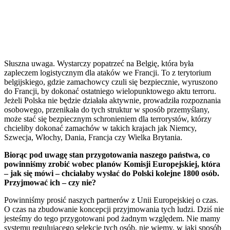
Słuszna uwaga. Wystarczy popatrzeć na Belgię, która była
zapleczem logistycznym dla ataków we Francji. To z terytorium
belgijskiego, gdzie zamachowcy czuli się bezpiecznie, wyruszono
do Francji, by dokonać ostatniego wielopunktowego aktu terroru.
Jeżeli Polska nie będzie działała aktywnie, prowadziła rozpoznania
osobowego, przenikała do tych struktur w sposób przemyślany,
może stać się bezpiecznym schronieniem dla terrorystów, którzy
chcieliby dokonać zamachów w takich krajach jak Niemcy,
Szwecja, Włochy, Dania, Francja czy Wielka Brytania.
Biorąc pod uwagę stan przygotowania naszego państwa, co
powinniśmy zrobić wobec planów Komisji Europejskiej, która
– jak się mówi – chciałaby wysłać do Polski kolejne 1800 osób.
Przyjmować ich – czy nie?
Powinniśmy prosić naszych partnerów z Unii Europejskiej o czas.
O czas na zbudowanie koncepcji przyjmowania tych ludzi. Dziś nie
jesteśmy do tego przygotowani pod żadnym względem. Nie mamy
systemu regulującego selekcję tych osób, nie wiemy, w jaki sposób