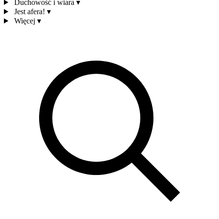
Duchowość i wiara
▾
Jest afera!
▾
Więcej
▾