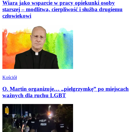
Wiara jako wsparcie w pracy opiekunki osoby
starszej – modlitwa, cierpliwość i służba drugiemu
człowiekowi
Kościół
O. Martin organizuje… „pielgrzymkę” po miejscach
ważnych dla ruchu LGBT