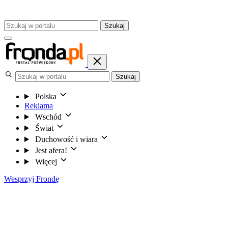
Szukaj
Szukaj
Polska
Reklama
Wschód
Świat
Duchowość i wiara
Jest afera!
Więcej
Wesprzyj Frondę