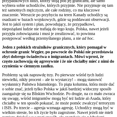
przypadkowych ludzi, którzy stoją pod jej granicami, ale samo
wybiera sobie uchodźców, których przyjmie. Nie przyjmuje się tam
też samotnych mężczyzn, ale całe rodziny, co ma kluczowe
znaczenie. Wreszcie po przybyciu na teren Kanady uchodźcy są
osadzani w bazach wojskowych, gdzie są poddawani obserwacji.
Jest to jakiś system i plan, powodujący, że przypadkowi,
niepożądani ludzie nie trafiają do tego kraju. Polska, nawet jeżeli
przyjęła zobowiązania i musi je zrealizować, to powinna
postępować według przemyślanego planu, a nie
ad hoc
.
Jeden z polskich strażników granicznych, który pomagał w
ochronie granic Węgier, po powrocie do Polski nie przedstawia
zbyt dobrego świadectwa o imigrantach. Mówi wprost, że
często zachowują się agresywnie i że nie chciałby mieć z nimi do
czynienia w ciemnym zaułku.
Problemy są tak naprawdę trzy. Po pierwsze wśród tych ludzi
niewielki, nikły procent – ale to wystarczy! – mogą stanowić
wysłannicy Państwa Islamskiego. To piąta kolumna, która może dać
o sobie znać, jeżeli tylko Polska w jakiś bardziej widoczny sposób
zaangażuje się na Bliskim Wschodzie. Po drugie, na co mało zwraca
się uwagę, wśród imigrantów mogą być też ludzie al-Asada, który
chciałby w ten sposób pokazać, że może pomóc zwalczyć terroryzm
i ISIS. Po trzecie – agresja wzmaga agresję. Uchodźcy mogą być w
wielkim stresie, bo ich życie było zagrożone. Nawet jeżeli nie mieli