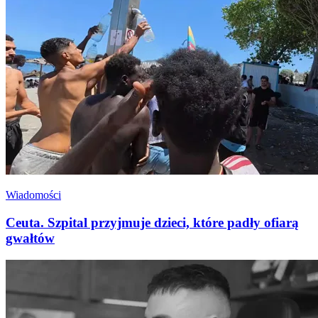
Wiadomości
Ceuta. Szpital przyjmuje dzieci, które padły ofiarą
gwałtów