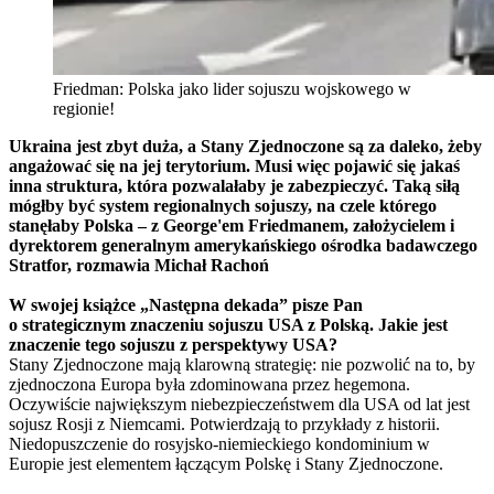
Friedman: Polska jako lider sojuszu wojskowego w
regionie!
Ukraina jest zbyt duża, a Stany Zjednoczone są za daleko, żeby
angażować się na jej terytorium. Musi więc pojawić się jakaś
inna struktura, która pozwalałaby je zabezpieczyć. Taką siłą
mógłby być system regionalnych sojuszy, na czele którego
stanęłaby Polska – z George'em Friedmanem, założycielem i
dyrektorem generalnym amerykańskiego ośrodka badawczego
Stratfor, rozmawia Michał Rachoń
W swojej książce „Następna dekada” pisze Pan
o
strategicznym
znaczeniu sojuszu USA z Polską. Jakie jest
znaczenie tego sojuszu z perspektywy USA?
Stany Zjednoczone mają klarowną strategię: nie pozwolić na to, by
zjednoczona Europa była zdominowana przez hegemona.
Oczywiście największym niebezpieczeństwem dla USA od lat jest
sojusz Rosji z Niemcami. Potwierdzają to przykłady z historii.
Niedopuszczenie do rosyjsko-niemieckiego kondominium w
Europie jest elementem łączącym Polskę i Stany Zjednoczone.