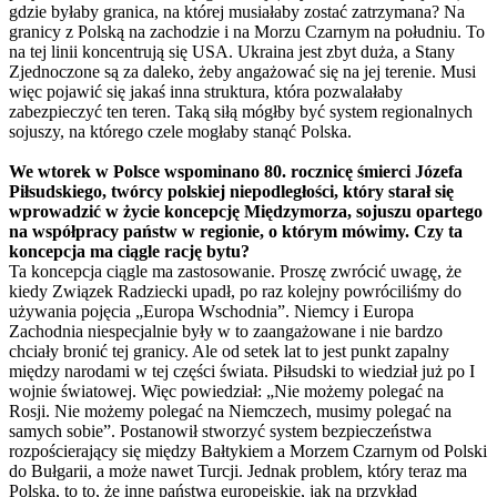
gdzie byłaby granica, na której musiałaby zostać zatrzymana? Na
granicy z Polską na zachodzie i na Morzu Czarnym na południu. To
na tej linii koncentrują się USA. Ukraina jest zbyt duża, a Stany
Zjednoczone są za daleko, żeby angażować się na jej terenie. Musi
więc pojawić się jakaś inna struktura, która pozwalałaby
zabezpieczyć ten teren. Taką siłą mógłby być system regionalnych
sojuszy, na którego czele mogłaby stanąć Polska.
We wtorek w Polsce wspominano 80. rocznicę śmierci Józefa
Piłsudskiego, twórcy polskiej niepodległości, który starał się
wprowadzić w życie koncepcję Międzymorza, sojuszu opartego
na współpracy państw w regionie, o którym mówimy. Czy ta
koncepcja ma ciągle rację bytu?
Ta koncepcja ciągle ma zastosowanie. Proszę zwrócić uwagę, że
kiedy Związek Radziecki upadł, po raz kolejny powróciliśmy do
używania pojęcia „Europa Wschodnia”. Niemcy i Europa
Zachodnia niespecjalnie były w to zaangażowane i nie bardzo
chciały bronić tej granicy. Ale od setek lat to jest punkt zapalny
między narodami w tej części świata. Piłsudski to wiedział już po I
wojnie światowej. Więc powiedział: „Nie możemy polegać na
Rosji. Nie możemy polegać na Niemczech, musimy polegać na
samych sobie”. Postanowił stworzyć system bezpieczeństwa
rozpościerający się między Bałtykiem a Morzem Czarnym od Polski
do Bułgarii, a może nawet Turcji. Jednak problem, który teraz ma
Polska, to to, że inne państwa europejskie, jak na przykład