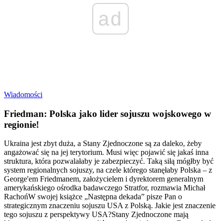
ad
Wiadomości
Friedman: Polska jako lider sojuszu wojskowego w
regionie!
Ukraina jest zbyt duża, a Stany Zjednoczone są za daleko, żeby
angażować się na jej terytorium. Musi więc pojawić się jakaś inna
struktura, która pozwalałaby je zabezpieczyć. Taką siłą mógłby być
system regionalnych sojuszy, na czele którego stanęłaby Polska – z
George'em Friedmanem, założycielem i dyrektorem generalnym
amerykańskiego ośrodka badawczego Stratfor, rozmawia Michał
RachońW swojej książce „Następna dekada” pisze Pan o
strategicznym znaczeniu sojuszu USA z Polską. Jakie jest znaczenie
tego sojuszu z perspektywy USA?Stany Zjednoczone mają