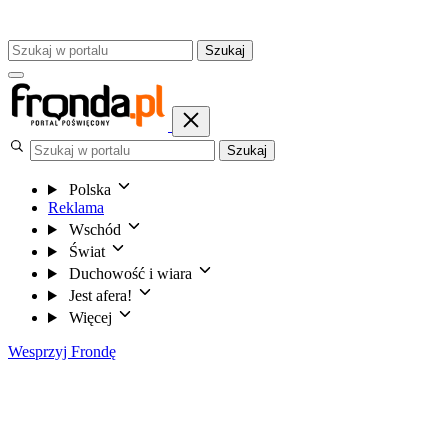
Szukaj
Szukaj
Polska
Reklama
Wschód
Świat
Duchowość i wiara
Jest afera!
Więcej
Wesprzyj Frondę