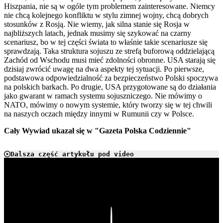
Hiszpania, nie są w ogóle tym problemem zainteresowane. Niemcy
nie chcą kolejnego konfliktu w stylu zimnej wojny, chcą dobrych
stosunków z Rosją. Nie wiemy, jak silna stanie się Rosja w
najbliższych latach, jednak musimy się szykować na czarny
scenariusz, bo w tej części świata to właśnie takie scenariusze się
sprawdzają. Taka struktura sojuszu ze strefą buforową oddzielającą
Zachód od Wschodu musi mieć zdolności obronne. USA starają się
dzisiaj zwrócić uwagę na dwa aspekty tej sytuacji. Po pierwsze,
podstawowa odpowiedzialność za bezpieczeństwo Polski spoczywa
na polskich barkach. Po drugie, USA przygotowane są do działania
jako gwarant w ramach systemu sojuszniczego. Nie mówimy o
NATO, mówimy o nowym systemie, który tworzy się w tej chwili
na naszych oczach między innymi w Rumunii czy w Polsce.
Cały Wywiad ukazał się w "Gazeta Polska Codziennie"
Dalsza część artykułu pod video