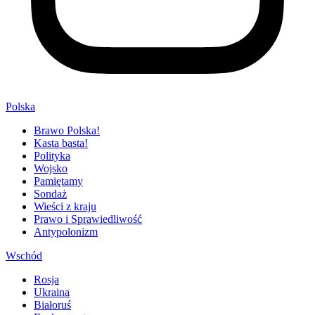
Polska
Brawo Polska!
Kasta basta!
Polityka
Wojsko
Pamiętamy
Sondaż
Wieści z kraju
Prawo i Sprawiedliwość
Antypolonizm
Wschód
Rosja
Ukraina
Białoruś