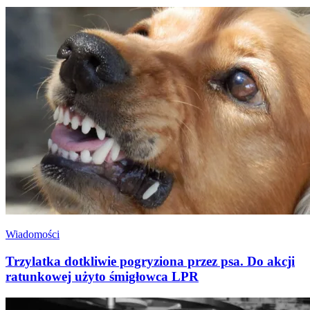
Wiadomości
Trzylatka dotkliwie pogryziona przez psa. Do akcji
ratunkowej użyto śmigłowca LPR