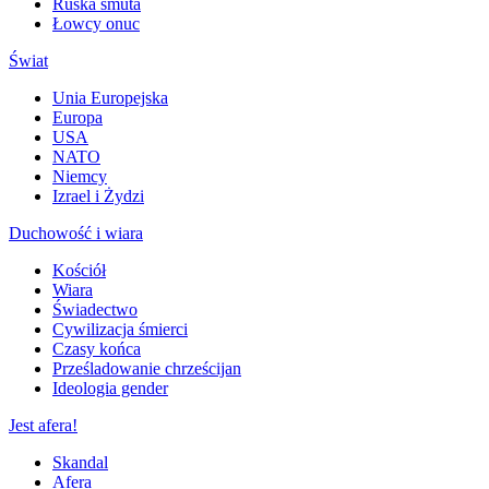
Ruska smuta
Łowcy onuc
Świat
Unia Europejska
Europa
USA
NATO
Niemcy
Izrael i Żydzi
Duchowość i wiara
Kościół
Wiara
Świadectwo
Cywilizacja śmierci
Czasy końca
Prześladowanie chrześcijan
Ideologia gender
Jest afera!
Skandal
Afera