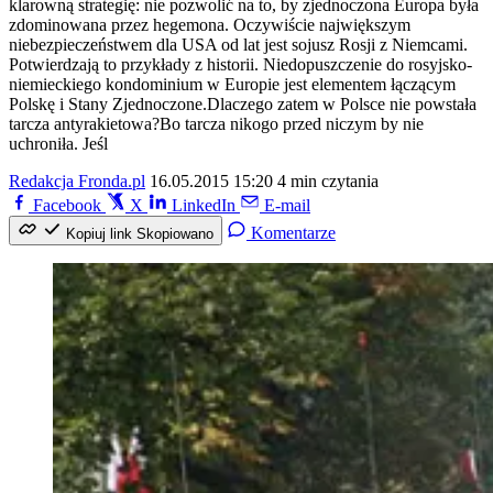
klarowną strategię: nie pozwolić na to, by zjednoczona Europa była
zdominowana przez hegemona. Oczywiście największym
niebezpieczeństwem dla USA od lat jest sojusz Rosji z Niemcami.
Potwierdzają to przykłady z historii. Niedopuszczenie do rosyjsko-
niemieckiego kondominium w Europie jest elementem łączącym
Polskę i Stany Zjednoczone.Dlaczego zatem w Polsce nie powstała
tarcza antyrakietowa?Bo tarcza nikogo przed niczym by nie
uchroniła. Jeśl
Redakcja Fronda.pl
16.05.2015 15:20
4 min czytania
Facebook
X
LinkedIn
E-mail
Komentarze
Kopiuj link
Skopiowano