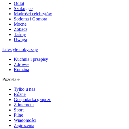
Odlot
Szokujące
Mądrości celebrytów
Sodoma i Gomora
Mocne
Zobacz
Taśmy
Uwaga
Lifestyle i obyczaje
Kuchnia i przepisy
Zdrowie
Rodzina
Pozostałe
Tylko u nas
Różne
Gospodarka głupcze
Z internetu
Sport
Pilne
Wiadomości
Zagrożenia