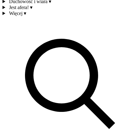
Duchowość i wiara
▾
Jest afera!
▾
Więcej
▾