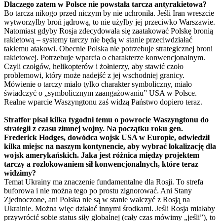
Dlaczego zatem w Polsce nie powstała
tarcza
antyrakietowa?
Bo tarcza nikogo przed niczym by nie uchroniła. Jeśli Iran wreszcie
wytworzyłby broń jądrową, to nie użyłby jej przeciwko Warszawie.
Natomiast gdyby Rosja zdecydowała się zaatakować Polskę bronią
rakietową – systemy tarczy nie będą w stanie przeciwdziałać
takiemu atakowi. Obecnie Polska nie potrzebuje strategicznej broni
rakietowej. Potrzebuje wparcia o charakterze konwencjonalnym.
Czyli czołgów, helikopterów i żołnierzy, aby stawić czoło
problemowi, który może nadejść z jej wschodniej granicy.
Mówienie o tarczy miało tylko charakter symboliczny, miało
świadczyć o „symbolicznym zaangażowaniu” USA w Polsce.
Realne wparcie Waszyngtonu zaś widzą Państwo dopiero teraz.
Stratfor pisał kilka tygodni temu o powrocie Waszyngtonu do
strategii z czasu zimnej wojny. Na początku roku gen.
Frederick Hodges, dowódca wojsk USA w Europie, odwiedził
kilka miejsc na naszym kontynencie, aby wybrać lokalizację dla
wojsk amerykańskich. Jaka jest różnica między projektem
tarczy a rozlokowaniem sił konwencjonalnych, które teraz
widzimy?
Temat Ukrainy ma znaczenie fundamentalne dla Rosji. To strefa
buforowa i nie można tego po prostu zignorować. Ani Stany
Zjednoczone, ani Polska nie są w stanie walczyć z Rosją na
Ukrainie. Można więc działać innymi środkami. Jeśli Rosja miałaby
przywrócić sobie status siły globalnej (cały czas mówimy „jeśli”), to