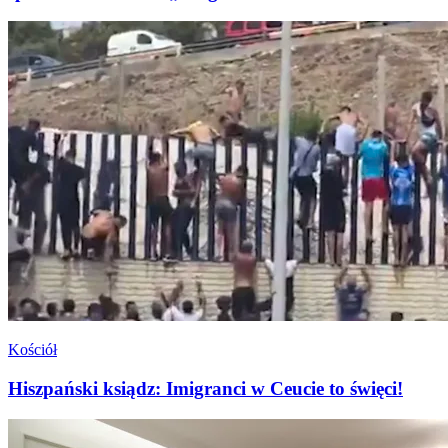
Kościół
Hiszpański ksiądz: Imigranci w Ceucie to święci!