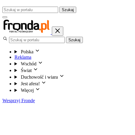
Szukaj
Szukaj
Polska
Reklama
Wschód
Świat
Duchowość i wiara
Jest afera!
Więcej
Wesprzyj Frondę