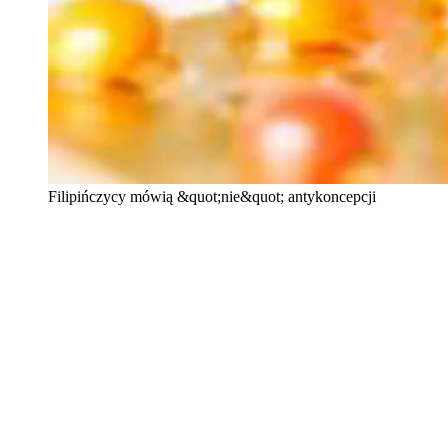
Filipińczycy mówią &quot;nie&quot; antykoncepcji