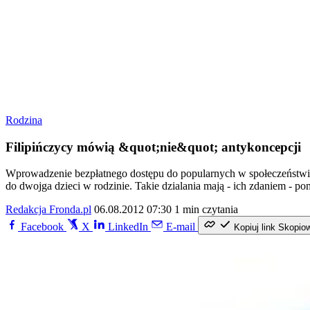
Rodzina
Filipińczycy mówią &quot;nie&quot; antykoncepcji
Wprowadzenie bezpłatnego dostępu do popularnych w społeczeństwie "p
do dwojga dzieci w rodzinie. Takie dzialania mają - ich zdaniem 
Redakcja Fronda.pl
06.08.2012 07:30
1 min czytania
Facebook
X
LinkedIn
E-mail
Kopiuj link
Skopio