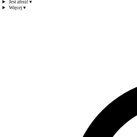
Jest afera!
▾
Więcej
▾