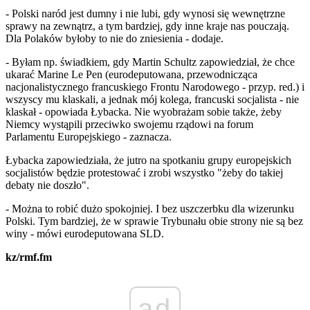
- Polski naród jest dumny i nie lubi, gdy wynosi się wewnętrzne
sprawy na zewnątrz, a tym bardziej, gdy inne kraje nas pouczają.
Dla Polaków byłoby to nie do zniesienia - dodaje.
- Byłam np. świadkiem, gdy Martin Schultz zapowiedział, że chce
ukarać Marine Le Pen (eurodeputowana, przewodnicząca
nacjonalistycznego francuskiego Frontu Narodowego - przyp. red.) i
wszyscy mu klaskali, a jednak mój kolega, francuski socjalista - nie
klaskał - opowiada Łybacka. Nie wyobrażam sobie także, żeby
Niemcy wystąpili przeciwko swojemu rządowi na forum
Parlamentu Europejskiego - zaznacza.
Łybacka zapowiedziała, że jutro na spotkaniu grupy europejskich
socjalistów będzie protestować i zrobi wszystko "żeby do takiej
debaty nie doszło".
- Można to robić dużo spokojniej. I bez uszczerbku dla wizerunku
Polski. Tym bardziej, że w sprawie Trybunału obie strony nie są bez
winy - mówi eurodeputowana SLD.
kz/rmf.fm
ad