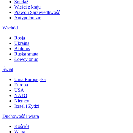
Sondaż
Wieści z kraju
Prawo i Sprawiedliwość
Antypolonizm
Wschód
Rosja
Ukraina
Białoruś
Ruska smuta
Łowcy onuc
Świat
Unia Europejska
Europa
USA
NATO
Niemcy
Izrael i Żydzi
Duchowość i wiara
Kościół
Wiara