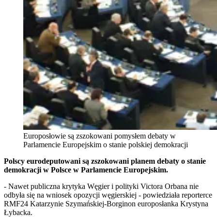
Europosłowie są zszokowani pomysłem debaty w
Parlamencie Europejskim o stanie polskiej demokracji
Polscy eurodeputowani są zszokowani planem debaty o stanie
demokracji w Polsce w Parlamencie Europejskim.
- Nawet publiczna krytyka Węgier i polityki Victora Orbana nie
odbyła się na wniosek opozycji węgierskiej - powiedziała reporterce
RMF24 Katarzynie Szymańskiej-Borginon europosłanka Krystyna
Łybacka.