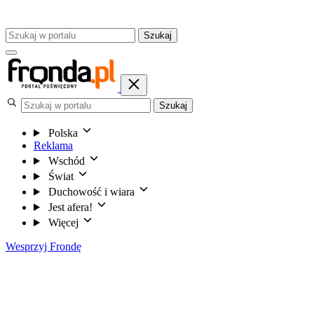
Szukaj
Szukaj
Polska
Reklama
Wschód
Świat
Duchowość i wiara
Jest afera!
Więcej
Wesprzyj Frondę