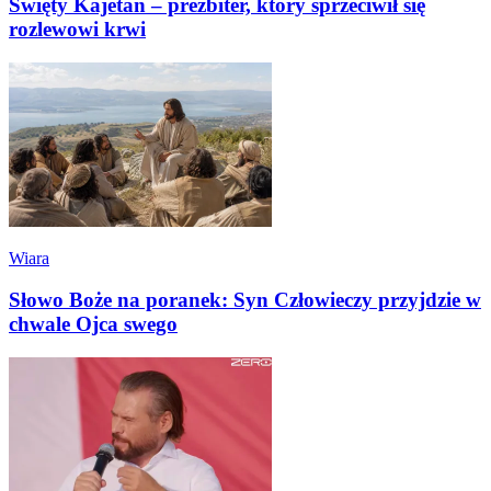
Święty Kajetan – prezbiter, który sprzeciwił się
rozlewowi krwi
Wiara
Słowo Boże na poranek: Syn Człowieczy przyjdzie w
chwale Ojca swego