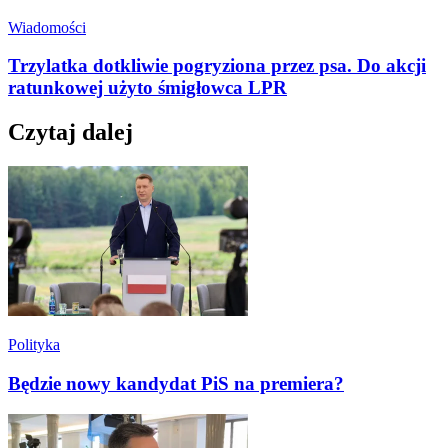
Wiadomości
Trzylatka dotkliwie pogryziona przez psa. Do akcji
ratunkowej użyto śmigłowca LPR
Czytaj dalej
Polityka
Będzie nowy kandydat PiS na premiera?