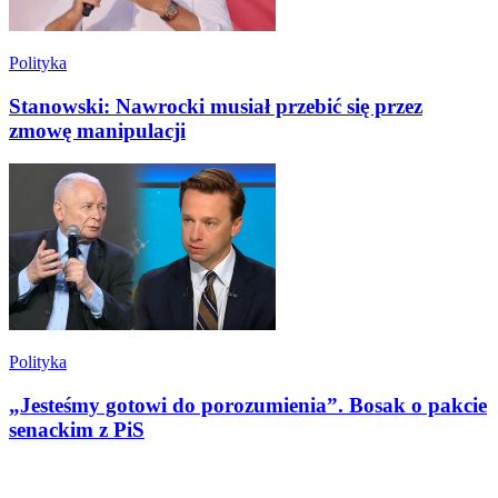
Polityka
Stanowski: Nawrocki musiał przebić się przez
zmowę manipulacji
Polityka
„Jesteśmy gotowi do porozumienia”. Bosak o pakcie
senackim z PiS