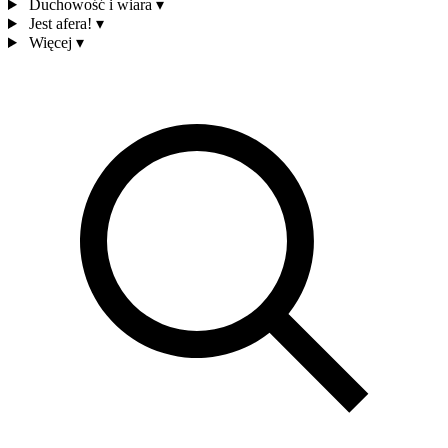
Duchowość i wiara
▾
Jest afera!
▾
Więcej
▾