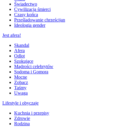
Świadectwo
Cywilizacja śmierci
Czasy końca
Prześladowanie chrześcijan
Ideologia gender
Jest afera!
Skandal
Afera
Odlot
Szokujące
Mądrości celebrytów
Sodoma i Gomora
Mocne
Zobacz
Taśmy
Uwaga
Lifestyle i obyczaje
Kuchnia i przepisy
Zdrowie
Rodzina