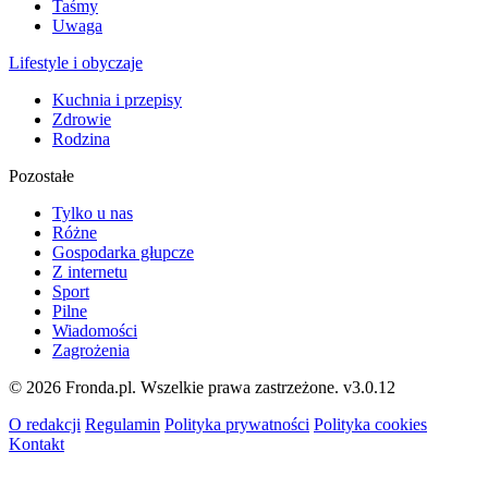
Taśmy
Uwaga
Lifestyle i obyczaje
Kuchnia i przepisy
Zdrowie
Rodzina
Pozostałe
Tylko u nas
Różne
Gospodarka głupcze
Z internetu
Sport
Pilne
Wiadomości
Zagrożenia
© 2026 Fronda.pl. Wszelkie prawa zastrzeżone.
v3.0.12
O redakcji
Regulamin
Polityka prywatności
Polityka cookies
Kontakt