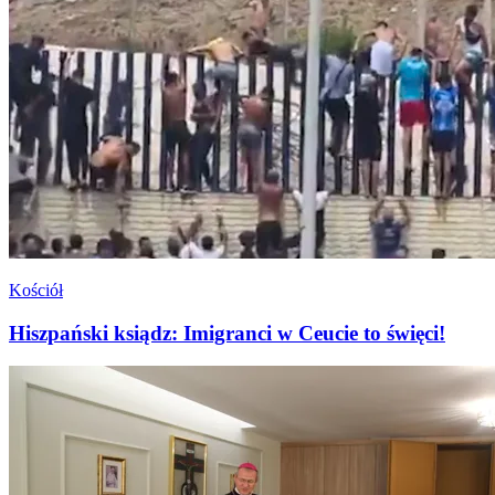
Kościół
Hiszpański ksiądz: Imigranci w Ceucie to święci!