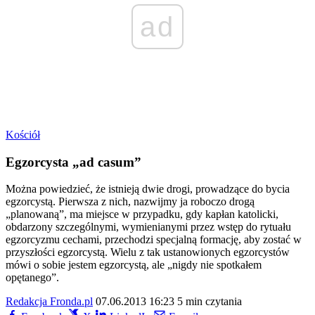
ad
Kościół
Egzorcysta „ad casum”
Można powiedzieć, że istnieją dwie drogi, prowadzące do bycia
egzorcystą. Pierwsza z nich, nazwijmy ja roboczo drogą
„planowaną”, ma miejsce w przypadku, gdy kapłan katolicki,
obdarzony szczególnymi, wymienianymi przez wstęp do rytuału
egzorcyzmu cechami, przechodzi specjalną formację, aby zostać w
przyszłości egzorcystą. Wielu z tak ustanowionych egzorcystów
mówi o sobie jestem egzorcystą, ale „nigdy nie spotkałem
opętanego”.
Redakcja Fronda.pl
07.06.2013 16:23
5 min czytania