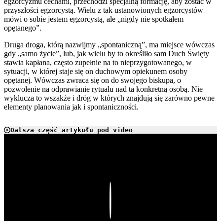
egzorcyzmu cechami, przechodzi specjalną formację, aby zostać w
przyszłości egzorcystą. Wielu z tak ustanowionych egzorcystów
mówi o sobie jestem egzorcystą, ale „nigdy nie spotkałem
opętanego”.
Druga droga, którą nazwijmy „spontaniczną”, ma miejsce wówczas
gdy „samo życie”, lub, jak wielu by to określiło sam Duch Święty
stawia kapłana, często zupełnie na to nieprzygotowanego, w
sytuacji, w której staje się on duchowym opiekunem osoby
opętanej. Wówczas zwraca się on do swojego biskupa, o
pozwolenie na odprawianie rytuału nad ta konkretną osobą. Nie
wyklucza to wszakże i dróg w których znajdują się zarówno pewne
elementy planowania jak i spontaniczności.
Dalsza część artykułu pod video
Play