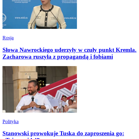
Rosja
Słowa Nawrockiego uderzyły w czuły punkt Kremla.
Zacharowa ruszyła z propagandą i fobiami
Polityka
Stanowski prowokuje Tuska do zaproszenia go: