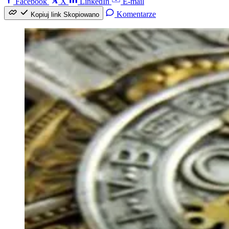
Facebook
X
LinkedIn
E-mail
Komentarze
Kopiuj link
Skopiowano