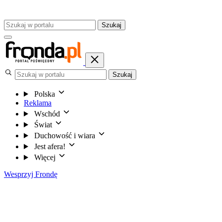
Szukaj
Szukaj
Polska
Reklama
Wschód
Świat
Duchowość i wiara
Jest afera!
Więcej
Wesprzyj Frondę