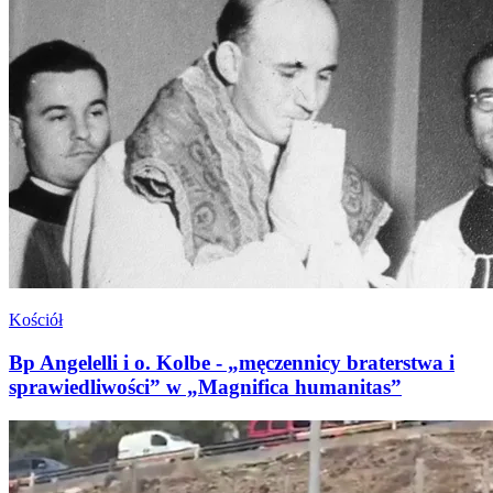
Kościół
Bp Angelelli i o. Kolbe - „męczennicy braterstwa i
sprawiedliwości” w „Magnifica humanitas”