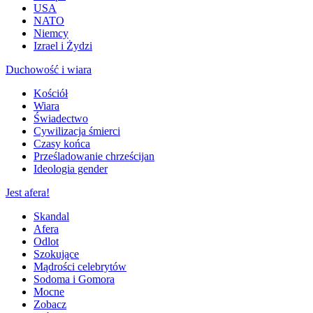
USA
NATO
Niemcy
Izrael i Żydzi
Duchowość i wiara
Kościół
Wiara
Świadectwo
Cywilizacja śmierci
Czasy końca
Prześladowanie chrześcijan
Ideologia gender
Jest afera!
Skandal
Afera
Odlot
Szokujące
Mądrości celebrytów
Sodoma i Gomora
Mocne
Zobacz