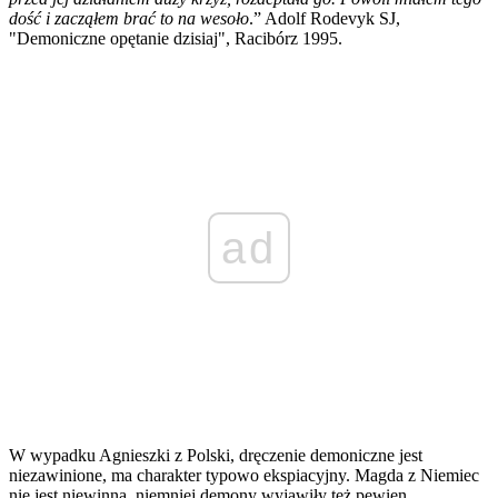
dość i zacząłem brać to na wesoło
.” Adolf Rodevyk SJ,
"Demoniczne opętanie dzisiaj", Racibórz 1995.
ad
W wypadku Agnieszki z Polski, dręczenie demoniczne jest
niezawinione, ma charakter typowo ekspiacyjny. Magda z Niemiec
nie jest niewinna, niemniej demony wyjawiły też pewien