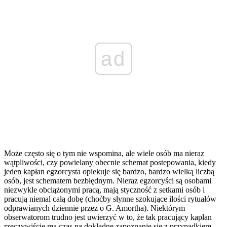
ad
Może często się o tym nie wspomina, ale wiele osób ma nieraz
wątpliwości, czy powielany obecnie schemat postepowania, kiedy
jeden kapłan egzorcysta opiekuje się bardzo, bardzo wielką liczbą
osób, jest schematem bezbłędnym. Nieraz egzorcyści są osobami
niezwykle obciążonymi pracą, mają styczność z setkami osób i
pracują niemal całą dobę (choćby słynne szokujące ilości rytuałów
odprawianych dziennie przez o G. Amortha). Niektórym
obserwatorom trudno jest uwierzyć w to, że tak pracujący kapłan
rzeczywiście ma czas na dokładne zapoznanie się z przypadkiem,