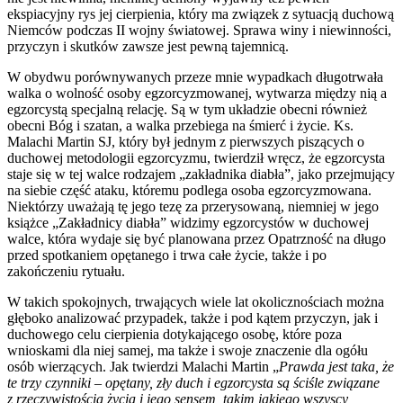
ekspiacyjny rys jej cierpienia, który ma związek z sytuacją duchową
Niemców podczas II wojny światowej. Sprawa winy i niewinności,
przyczyn i skutków zawsze jest pewną tajemnicą.
W obydwu porównywanych przeze mnie wypadkach długotrwała
walka o wolność osoby egzorcyzmowanej, wytwarza między nią a
egzorcystą specjalną relację. Są w tym układzie obecni również
obecni Bóg i szatan, a walka przebiega na śmierć i życie. Ks.
Malachi Martin SJ, który był jednym z pierwszych piszących o
duchowej metodologii egzorcyzmu, twierdził wręcz, że egzorcysta
staje się w tej walce rodzajem „zakładnika diabła”, jako przejmujący
na siebie część ataku, któremu podlega osoba egzorcyzmowana.
Niektórzy uważają tę jego tezę za przerysowaną, niemniej w jego
książce „Zakładnicy diabła” widzimy egzorcystów w duchowej
walce, która wydaje się być planowana przez Opatrzność na długo
przed spotkaniem opętanego i trwa całe życie, także i po
zakończeniu rytuału.
W takich spokojnych, trwających wiele lat okolicznościach można
głęboko analizować przypadek, także i pod kątem przyczyn, jak i
duchowego celu cierpienia dotykającego osobę, które poza
wnioskami dla niej samej, ma także i swoje znaczenie dla ogółu
osób wierzących. Jak twierdzi Malachi Martin „
Prawda jest taka, że
te trzy czynniki – opętany, zły duch i egzorcysta są ściśle związane
z rzeczywistością życia i jego sensem, takim jakiego wszyscy