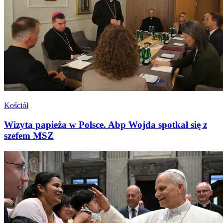
Kościół
Wizyta papieża w Polsce. Abp Wojda spotkał się z
szefem MSZ