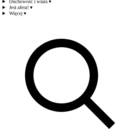
Duchowość i wiara
▾
Jest afera!
▾
Więcej
▾