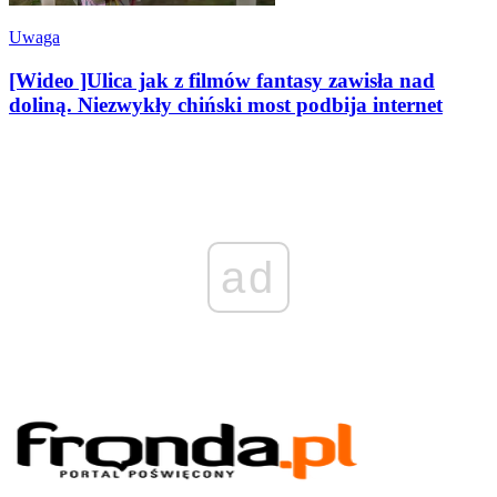
Uwaga
[Wideo ]Ulica jak z filmów fantasy zawisła nad
doliną. Niezwykły chiński most podbija internet
ad