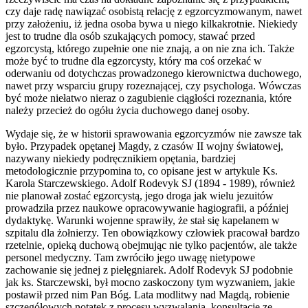
czy daje radę nawiązać osobistą relację z egzorcyzmowanym, nawet
przy założeniu, iż jedna osoba bywa u niego kilkakrotnie. Niekiedy
jest to trudne dla osób szukających pomocy, stawać przed
egzorcystą, którego zupełnie one nie znają, a on nie zna ich. Także
może być to trudne dla egzorcysty, który ma coś orzekać w
oderwaniu od dotychczas prowadzonego kierownictwa duchowego,
nawet przy wsparciu grupy rozeznającej, czy psychologa. Wówczas
być może niełatwo nieraz o zagubienie ciągłości rozeznania, które
należy przecież do ogółu życia duchowego danej osoby.
Wydaje się, że w historii sprawowania egzorcyzmów nie zawsze tak
było. Przypadek opętanej Magdy, z czasów II wojny światowej,
nazywany niekiedy podręcznikiem opętania, bardziej
metodologicznie przypomina to, co opisane jest w artykule Ks.
Karola Starczewskiego. Adolf Rodevyk SJ (1894 - 1989), również
nie planował zostać egzorcystą, jego droga jak wielu jezuitów
prowadziła przez naukowe opracowywanie hagiografii, a później
dydaktykę. Warunki wojenne sprawiły, że stał się kapelanem w
szpitalu dla żołnierzy. Ten obowiązkowy człowiek pracował bardzo
rzetelnie, opieką duchową obejmując nie tylko pacjentów, ale także
personel medyczny. Tam zwróciło jego uwagę nietypowe
zachowanie się jednej z pielęgniarek. Adolf Rodevyk SJ podobnie
jak ks. Starczewski, był mocno zaskoczony tym wyzwaniem, jakie
postawił przed nim Pan Bóg. Lata modlitwy nad Magdą, robienie
szczegółowych notatek z procesu wyzwalania, konsultacje ze