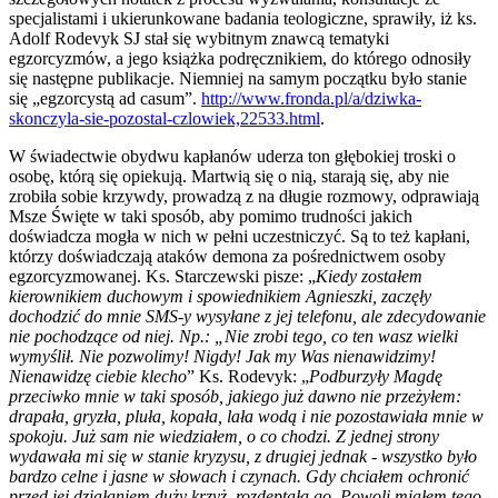
specjalistami i ukierunkowane badania teologiczne, sprawiły, iż ks.
Adolf Rodevyk SJ stał się wybitnym znawcą tematyki
egzorcyzmów, a jego książka podręcznikiem, do którego odnosiły
się następne publikacje. Niemniej na samym początku było stanie
się „egzorcystą ad casum”.
http://www.fronda.pl/a/dziwka-
skonczyla-sie-pozostal-czlowiek,22533.html
.
W świadectwie obydwu kapłanów uderza ton głębokiej troski o
osobę, którą się opiekują. Martwią się o nią, starają się, aby nie
zrobiła sobie krzywdy, prowadzą z na długie rozmowy, odprawiają
Msze Święte w taki sposób, aby pomimo trudności jakich
doświadcza mogła w nich w pełni uczestniczyć. Są to też kapłani,
którzy doświadczają ataków demona za pośrednictwem osoby
egzorcyzmowanej. Ks. Starczewski pisze: „
Kiedy zostałem
kierownikiem duchowym i spowiednikiem Agnieszki, zaczęły
dochodzić do mnie SMS-y wysyłane z jej telefonu, ale zdecydowanie
nie pochodzące od niej. Np.: „Nie zrobi tego, co ten wasz wielki
wymyślił. Nie pozwolimy! Nigdy! Jak my Was nienawidzimy!
Nienawidzę ciebie klecho
” Ks. Rodevyk: „
Podburzyły Magdę
przeciwko mnie w taki sposób, jakiego już dawno nie przeżyłem:
drapała, gryzła, pluła, kopała, lała wodą i nie pozostawiała mnie w
spokoju. Już sam nie wiedziałem, o co chodzi. Z jednej strony
wydawała mi się w stanie kryzysu, z drugiej jednak - wszystko było
bardzo celne i jasne w słowach i czynach. Gdy chciałem ochronić
przed jej działaniem duży krzyż, rozdeptała go. Powoli miałem tego