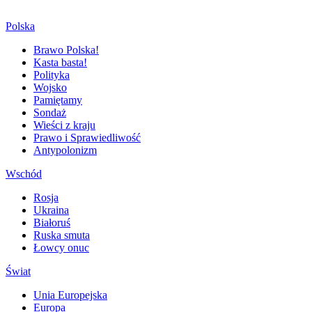
Polska
Brawo Polska!
Kasta basta!
Polityka
Wojsko
Pamiętamy
Sondaż
Wieści z kraju
Prawo i Sprawiedliwość
Antypolonizm
Wschód
Rosja
Ukraina
Białoruś
Ruska smuta
Łowcy onuc
Świat
Unia Europejska
Europa