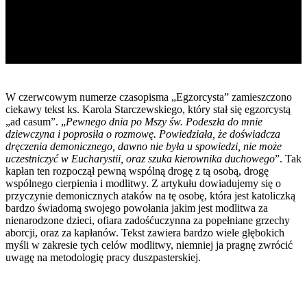
W czerwcowym numerze czasopisma „Egzorcysta” zamieszczono
ciekawy tekst ks. Karola Starczewskiego, który stał się egzorcystą
„ad casum”. „
Pewnego dnia po Mszy św. Podeszła do mnie
dziewczyna i poprosiła o rozmowę. Powiedziała, że doświadcza
dręczenia demonicznego, dawno nie była u spowiedzi, nie może
uczestniczyć w Eucharystii, oraz szuka kierownika duchowego
”. Tak
kapłan ten rozpoczął pewną wspólną drogę z tą osobą, drogę
wspólnego cierpienia i modlitwy. Z artykułu dowiadujemy się o
przyczynie demonicznych ataków na tę osobę, która jest katoliczką
bardzo świadomą swojego powołania jakim jest modlitwa za
nienarodzone dzieci, ofiara zadośćuczynna za popełniane grzechy
aborcji, oraz za kapłanów. Tekst zawiera bardzo wiele głębokich
myśli w zakresie tych celów modlitwy, niemniej ja pragnę zwrócić
uwagę na metodologię pracy duszpasterskiej.