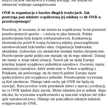
innych ruchów narodowych Polskę kochają. Nie można im
odmawiać realnego zaangażowania
ONR to organizacja o bardzo długich tradycjach. Jak
postrzega pan minister współczesną jej odsłonę
na
tle ONR-u
przedwojennego?
Powtórzę, że uważam, iż nie można na współczesny świat przenosić
przedwojennych sporów – i mówię to jako historyk. Polska
przedwojenna była krajem wielonarodowym. Konkurencja
ekonomiczna przed II wojną światową między poszczególnymi
narodowościami była bardzo silna. Organizacje białoruskie,
ukraińskie, żydowskie czy niemieckie działały bardzo dynamicznie.
Przedwojenne partie polityczne musiały się do tego odnosić. Dzisiaj
nie mamy w kraju takiej sytuacji. Nawet jak na skalę Europy
jesteśmy krajem wyjątkowo jednolitym narodowo. Owszem, mamy
mniejszości narodowe, które serdecznie w Polsce współżyją z
Polakami, ale porównując się do innych państw Europy nasze
społeczeństwo jest wyjątkowo jednolite. Przedwojenne wyzwania
są dziś nieobecne. Dlatego takie ruchy jak ONR nie będą się
rozwijać. Rzeczywiście wiele przesłanek mówi o starciu cywilizacji,
na co ONR kładzie duży nacisk. Moim zdaniem jest to jednak ślepa
uliczka, bo wyzwania współczesności są znacznie większe niż tylko
spór narodowościowy. Dlatego nie polecałbym młodym ludziom
wstępowania do ONR.