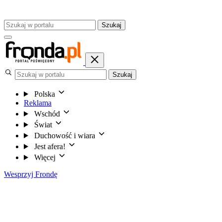
Szukaj
Szukaj
Polska
Reklama
Wschód
Świat
Duchowość i wiara
Jest afera!
Więcej
Wesprzyj Frondę