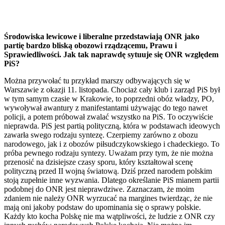
Środowiska lewicowe i liberalne przedstawiają ONR jako
partię bardzo bliską obozowi rządzącemu, Prawu i
Sprawiedliwości. Jak tak naprawdę sytuuje się ONR względem
PiS?
Można przywołać tu przykład marszy odbywających się w
Warszawie z okazji 11. listopada. Chociaż cały klub i zarząd PiS był
w tym samym czasie w Krakowie, to poprzedni obóz władzy, PO,
wywoływał awantury z manifestantami używając do tego nawet
policji, a potem próbował zwalać wszystko na PiS. To oczywiście
nieprawda. PiS jest partią polityczną, która w podstawach ideowych
zawarła swego rodzaju syntezę. Czerpiemy zarówno z obozu
narodowego, jak i z obozów piłsudczykowskiego i chadeckiego. To
próba pewnego rodzaju syntezy. Uważam przy tym, że nie można
przenosić na dzisiejsze czasy sporu, który kształtował scenę
polityczną przed II wojną światową. Dziś przed narodem polskim
stoją zupełnie inne wyzwania. Dlatego określanie PiS mianem partii
podobnej do ONR jest nieprawdziwe. Zaznaczam, że moim
zdaniem nie należy ONR wyrzucać na margines twierdząc, że nie
mają oni jakoby podstaw do upominania się o sprawy polskie.
Każdy kto kocha Polskę nie ma wątpliwości, że ludzie z ONR czy