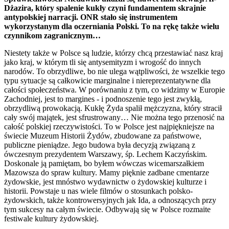
Dżazira, który spalenie kukły czyni fundamentem skrajnie
antypolskiej narracji. ONR stało się instrumentem
wykorzystanym dla oczerniania Polski. To na rękę także wielu
czynnikom zagranicznym…
Niestety także w Polsce są ludzie, którzy chcą przestawiać nasz kraj
jako kraj, w którym tli się antysemityzm i wrogość do innych
narodów. To obrzydliwe, bo nie ulega wątpliwości, że wszelkie tego
typu sytuacje są całkowicie marginalne i niereprezentatywne dla
całości społeczeństwa. W porównaniu z tym, co widzimy w Europie
Zachodniej, jest to margines - i podnoszenie tego jest zwykłą,
obrzydliwą prowokacją. Kukłę Żyda spalił mężczyzna, który stracił
cały swój majątek, jest sfrustrowany… Nie można tego przenosić na
całość polskiej rzeczywistości. To w Polsce jest najpiękniejsze na
świecie Muzeum Historii Żydów, zbudowane za państwowe,
publiczne pieniądze. Jego budowa była decyzją związaną z
ówczesnym prezydentem Warszawy, śp. Lechem Kaczyńskim.
Doskonale ją pamiętam, bo byłem wówczas wicemarszałkiem
Mazowsza do spraw kultury. Mamy pięknie zadbane cmentarze
żydowskie, jest mnóstwo wydawnictw o żydowskiej kulturze i
historii. Powstaje u nas wiele filmów o stosunkach polsko-
żydowskich, także kontrowersyjnych jak Ida, a odnoszących przy
tym sukcesy na całym świecie. Odbywają się w Polsce rozmaite
festiwale kultury żydowskiej.