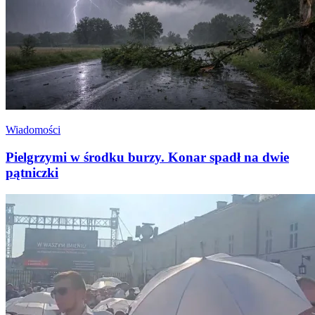
Wiadomości
Pielgrzymi w środku burzy. Konar spadł na dwie
pątniczki