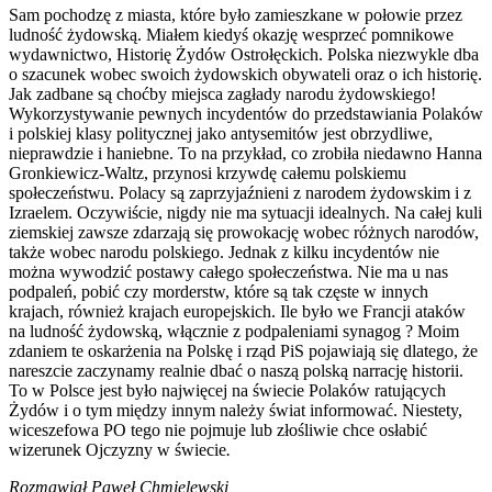
Sam pochodzę z miasta, które było zamieszkane w połowie przez
ludność żydowską. Miałem kiedyś okazję wesprzeć pomnikowe
wydawnictwo, Historię Żydów Ostrołęckich. Polska niezwykle dba
o szacunek wobec swoich żydowskich obywateli oraz o ich historię.
Jak zadbane są choćby miejsca zagłady narodu żydowskiego!
Wykorzystywanie pewnych incydentów do przedstawiania Polaków
i polskiej klasy politycznej jako antysemitów jest obrzydliwe,
nieprawdzie i haniebne. To na przykład, co zrobiła niedawno Hanna
Gronkiewicz-Waltz, przynosi krzywdę całemu polskiemu
społeczeństwu. Polacy są zaprzyjaźnieni z narodem żydowskim i z
Izraelem. Oczywiście, nigdy nie ma sytuacji idealnych. Na całej kuli
ziemskiej zawsze zdarzają się prowokację wobec różnych narodów,
także wobec narodu polskiego. Jednak z kilku incydentów nie
można wywodzić postawy całego społeczeństwa. Nie ma u nas
podpaleń, pobić czy morderstw, które są tak częste w innych
krajach, również krajach europejskich. Ile było we Francji ataków
na ludność żydowską, włącznie z podpaleniami synagog
?
Moim
zdaniem te oskarżenia na Polskę i rząd PiS pojawiają się dlatego, że
nareszcie zaczynamy realnie dbać o naszą polską narrację historii.
To w Polsce jest było najwięcej na świecie Polaków ratujących
Żydów i o tym między innym należy świat informować. Niestety,
wiceszefowa PO tego nie pojmuje lub złośliwie chce osłabić
wizerunek Ojczyzny w świecie
.
Rozmawiał Paweł Chmielewski