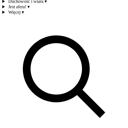
Duchowość i wiara
▾
Jest afera!
▾
Więcej
▾