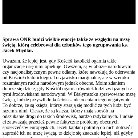
Sprawa ONR budzi wielkie emocje także ze względu na mszę
świętą, którą celebrował dla członków tego ugrupowania ks.
Jacek Międlar.
Uważam, że lepiej jest, gdy Kościół katolicki ogarnia takie
organizacje i się nimi opiekuje. Owszem, są w obozie narodowym
czy nacjonalistycznym pewne odłamy, które nawołują do oderwania
od Kościoła katolickiego. To zjawisko marginalne, ale w szeroko
rozumianym ruchu narodowym jednak obecne. Moim zdaniem
dobrze się dzieje, gdy Kościół ogarnia również ludzi związanych z
tymi środowiskami narodowymi. W Białymstoku sprawowano mszę
świętą, ludzie przyszli do kościoła – nie oceniam tego negatywnie.
To dobrze, że są księża, którzy starają się modlić za tych ludzi być
razem z nimi. Cieszy, że są księża, którzy mają sposób na
odszukanie drogi do takich środowisk, bardzo radykalnych. Ludzie
ci zauważają przecież pewne faktyczne problemy obecnych
społeczeństw europejskich. Jeżeli kapłani potrafią do nich dotrzeć i
zaprosić ich na mszę świętą, to dzieje się znacznie lepiej, niż gdyby