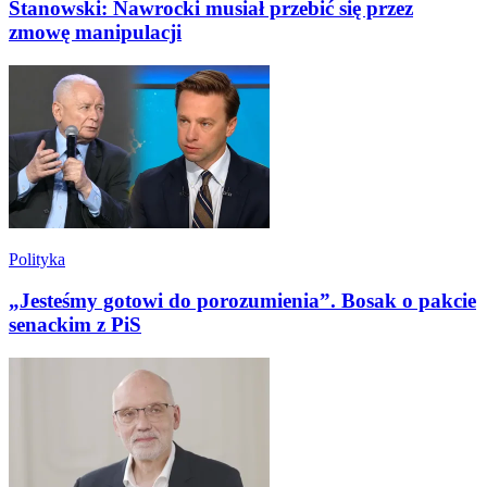
Stanowski: Nawrocki musiał przebić się przez
zmowę manipulacji
Polityka
„Jesteśmy gotowi do porozumienia”. Bosak o pakcie
senackim z PiS