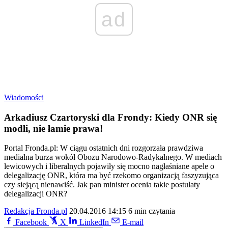
ad
Wiadomości
Arkadiusz Czartoryski dla Frondy: Kiedy ONR się
modli, nie łamie prawa!
Portal Fronda.pl: W ciągu ostatnich dni rozgorzała prawdziwa
medialna burza wokół Obozu Narodowo-Radykalnego. W mediach
lewicowych i liberalnych pojawiły się mocno nagłaśniane apele o
delegalizację ONR, która ma być rzekomo organizacją faszyzująca
czy siejącą nienawiść. Jak pan minister ocenia takie postulaty
delegalizacji ONR?
Redakcja Fronda.pl
20.04.2016 14:15
6 min czytania
Facebook
X
LinkedIn
E-mail