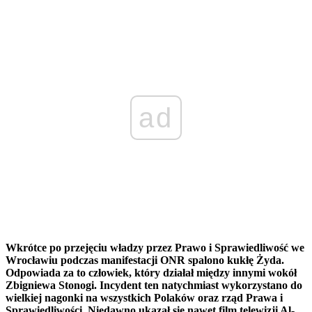
ad
Wkrótce po przejęciu władzy przez Prawo i Sprawiedliwość we
Wrocławiu podczas manifestacji ONR spalono kukłę Żyda.
Odpowiada za to człowiek, który działał między innymi wokół
Zbigniewa Stonogi. Incydent ten natychmiast wykorzystano do
wielkiej nagonki na wszystkich Polaków oraz rząd Prawa i
Sprawiedliwości. Niedawno ukazał się nawet film telewizji Al-