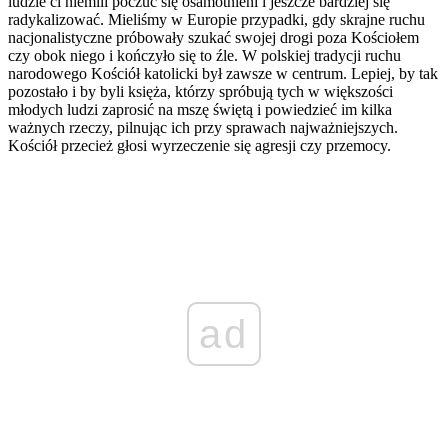
ludzie ci niemili poczuć się osamotnieni i jeszcze bardziej się
radykalizować. Mieliśmy w Europie przypadki, gdy skrajne ruchu
nacjonalistyczne próbowały szukać swojej drogi poza Kościołem
czy obok niego i kończyło się to źle. W polskiej tradycji ruchu
narodowego Kościół katolicki był zawsze w centrum. Lepiej, by tak
pozostało i by byli księża, którzy spróbują tych w większości
młodych ludzi zaprosić na mszę świętą i powiedzieć im kilka
ważnych rzeczy, pilnując ich przy sprawach najważniejszych.
Kościół przecież głosi wyrzeczenie się agresji czy przemocy.
ad