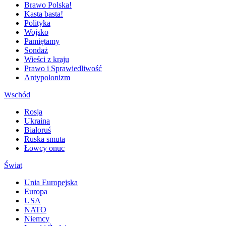
Brawo Polska!
Kasta basta!
Polityka
Wojsko
Pamiętamy
Sondaż
Wieści z kraju
Prawo i Sprawiedliwość
Antypolonizm
Wschód
Rosja
Ukraina
Białoruś
Ruska smuta
Łowcy onuc
Świat
Unia Europejska
Europa
USA
NATO
Niemcy