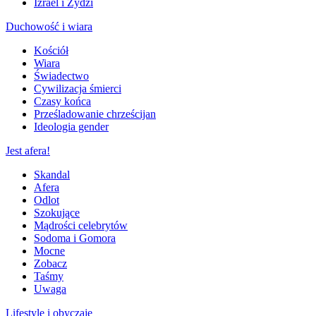
Izrael i Żydzi
Duchowość i wiara
Kościół
Wiara
Świadectwo
Cywilizacja śmierci
Czasy końca
Prześladowanie chrześcijan
Ideologia gender
Jest afera!
Skandal
Afera
Odlot
Szokujące
Mądrości celebrytów
Sodoma i Gomora
Mocne
Zobacz
Taśmy
Uwaga
Lifestyle i obyczaje