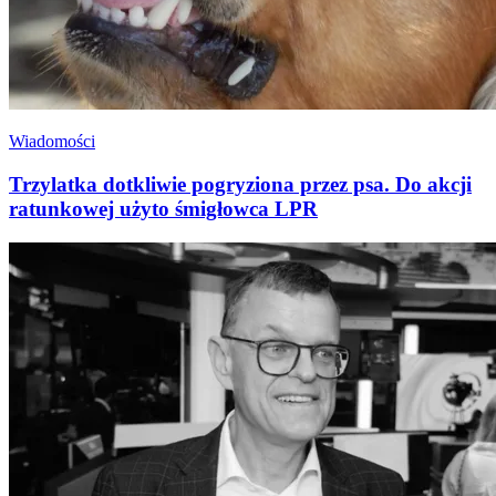
Wiadomości
Trzylatka dotkliwie pogryziona przez psa. Do akcji
ratunkowej użyto śmigłowca LPR