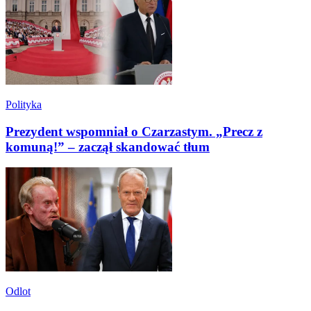
Polityka
Prezydent wspomniał o Czarzastym. „Precz z
komuną!” – zaczął skandować tłum
Odlot