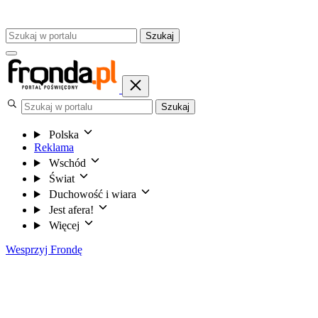
Szukaj
Szukaj
Polska
Reklama
Wschód
Świat
Duchowość i wiara
Jest afera!
Więcej
Wesprzyj Frondę