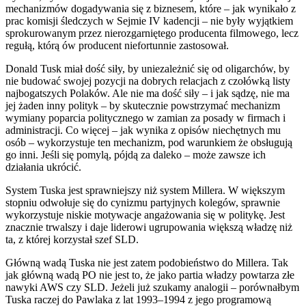
mechanizmów dogadywania się z biznesem, które – jak wynikało z
prac komisji śledczych w Sejmie IV kadencji – nie były wyjątkiem
sprokurowanym przez nierozgarniętego producenta filmowego, lecz
regułą, którą ów producent niefortunnie zastosował.
Donald Tusk miał dość siły, by uniezależnić się od oligarchów, by
nie budować swojej pozycji na dobrych relacjach z czołówką listy
najbogatszych Polaków. Ale nie ma dość siły – i jak sądzę, nie ma
jej żaden inny polityk – by skutecznie powstrzymać mechanizm
wymiany poparcia politycznego w zamian za posady w firmach i
administracji. Co więcej – jak wynika z opisów niechętnych mu
osób – wykorzystuje ten mechanizm, pod warunkiem że obsługują
go inni. Jeśli się pomylą, pójdą za daleko – może zawsze ich
działania ukrócić.
System Tuska jest sprawniejszy niż system Millera. W większym
stopniu odwołuje się do cynizmu partyjnych kolegów, sprawnie
wykorzystuje niskie motywacje angażowania się w politykę. Jest
znacznie trwalszy i daje liderowi ugrupowania większą władzę niż
ta, z której korzystał szef SLD.
Główną wadą Tuska nie jest zatem podobieństwo do Millera. Tak
jak główną wadą PO nie jest to, że jako partia władzy powtarza złe
nawyki AWS czy SLD. Jeżeli już szukamy analogii – porównałbym
Tuska raczej do Pawlaka z lat 1993–1994 z jego programową