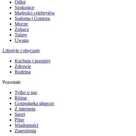
Odlot
Szokujące
Mądrości celebrytów
Sodoma i Gomora
Mocne
Zobacz
Taśmy
Uwaga
Lifestyle i obyczaje
Kuchnia i przepisy
Zdrowie
Rodzina
Pozostałe
Tylko u nas
Różne
Gospodarka głupcze
Z internetu
Sport
Pilne
Wiadomości
Zagrożenia