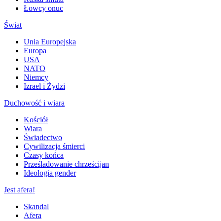
Łowcy onuc
Świat
Unia Europejska
Europa
USA
NATO
Niemcy
Izrael i Żydzi
Duchowość i wiara
Kościół
Wiara
Świadectwo
Cywilizacja śmierci
Czasy końca
Prześladowanie chrześcijan
Ideologia gender
Jest afera!
Skandal
Afera