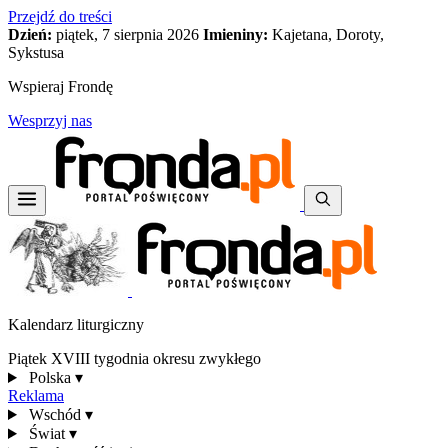
Przejdź do treści
Dzień:
piątek, 7 sierpnia 2026
Imieniny:
Kajetana, Doroty,
Sykstusa
Wspieraj Frondę
Wesprzyj nas
Kalendarz liturgiczny
Piątek XVIII tygodnia okresu zwykłego
Polska
▾
Reklama
Wschód
▾
Świat
▾