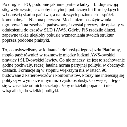
Po drugie – PO, podobnie jak inne partie władzy – buduje swoją
siłę, wykorzystując zasoby instytucji publicznych i firm będących
własnością skarbu państwa, a na niższych poziomach – spółek
komunalnych. Nie ona pierwsza. Mechanizm pasożytowania
ugrupowań na zasobach państwowych został precyzyjnie opisany w
odniesieniu do czasów SLD i AWS. Gdyby PiS rządziło dłużej,
zapewne także uległoby pokusie wzmacniania swoich struktur
poprzez podobne praktyki.
To, co usłyszeliśmy w kuluarach dolnośląskiego zjazdu Platformy,
mogło paść również w rozmowie między ludźmi AWS-owskiej
prawicy i SLD-owskiej lewicy. Co nie znaczy, że jest to zachowanie
godne pochwały, raczej fatalna norma partyjnej polityki w obecnych
czasach. Formacje są w stopniu większym niż w latach 90.
budowane z karierowiczów i konformistów, którzy nie interesują się
polityką w wymiarze innym niż czysto osobisty. Co więcej – tego
się w zasadzie od nich oczekuje: żeby udzielali poparcia i nie
wtrącali się do wielkiej polityki.