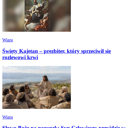
Wiara
Święty Kajetan – prezbiter, który sprzeciwił się
rozlewowi krwi
Wiara
Słowo Boże na poranek: Syn Człowieczy przyjdzie w