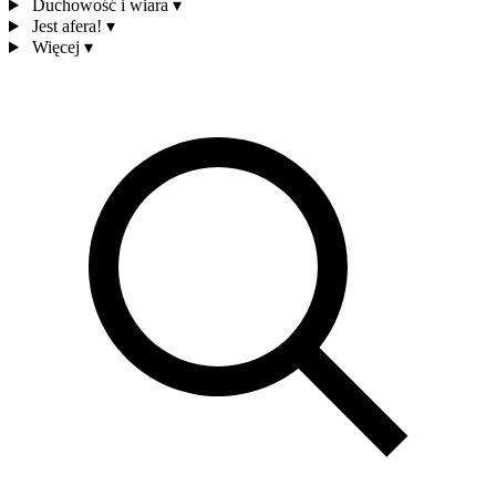
Duchowość i wiara
▾
Jest afera!
▾
Więcej
▾