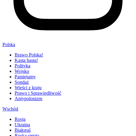
Polska
Brawo Polska!
Kasta basta!
Polityka
Wojsko
Pamiętamy
Sondaż
Wieści z kraju
Prawo i Sprawiedliwość
Antypolonizm
Wschód
Rosja
Ukraina
Białoruś
Ruska smuta