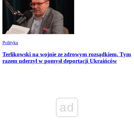
Polityka
Terlikowski na wojnie ze zdrowym rozsądkiem. Tym
razem uderzył w pomysł deportacji Ukraińców
ad