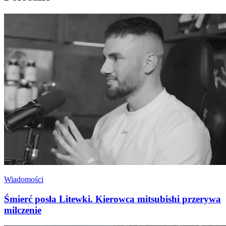
Wiadomości
Śmierć posła Litewki. Kierowca mitsubishi przerywa
milczenie