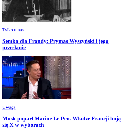
Tylko u nas
Semka dla Frondy: Prymas Wyszyński i jego
przesłanie
Uwaga
Musk poparł Marine Le Pen. Władze Francji boją
się X w wyborach