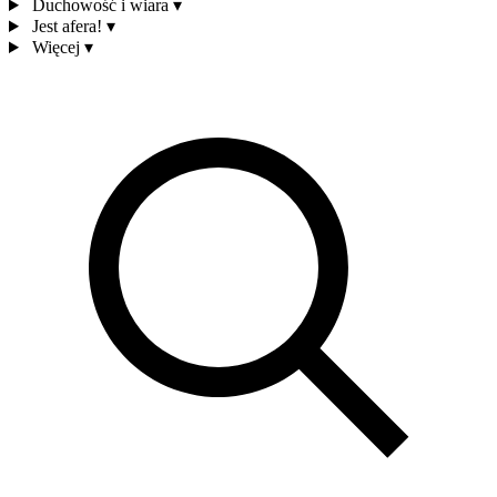
Duchowość i wiara
▾
Jest afera!
▾
Więcej
▾