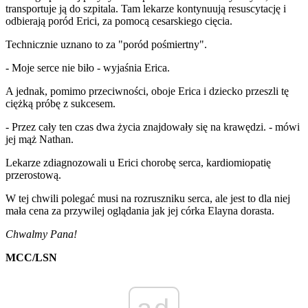
transportuje ją do szpitala. Tam lekarze kontynuują resuscytację i
odbierają poród Erici, za pomocą cesarskiego cięcia.
Technicznie uznano to za "poród pośmiertny".
- Moje serce nie biło - wyjaśnia Erica.
A jednak, pomimo przeciwności, oboje Erica i dziecko przeszli tę
ciężką próbę z sukcesem.
- Przez cały ten czas dwa życia znajdowały się na krawędzi. - mówi
jej mąż Nathan.
Lekarze zdiagnozowali u Erici chorobę serca, kardiomiopatię
przerostową.
W tej chwili polegać musi na rozruszniku serca, ale jest to dla niej
mała cena za przywilej oglądania jak jej córka Elayna dorasta.
Chwalmy Pana!
MCC/LSN