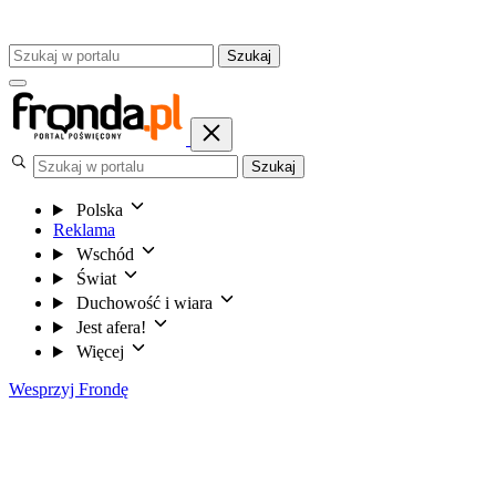
Szukaj
Szukaj
Polska
Reklama
Wschód
Świat
Duchowość i wiara
Jest afera!
Więcej
Wesprzyj Frondę