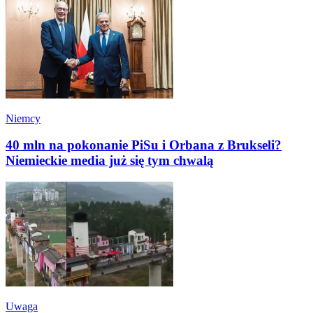
Niemcy
40 mln na pokonanie PiSu i Orbana z Brukseli?
Niemieckie media już się tym chwalą
Uwaga