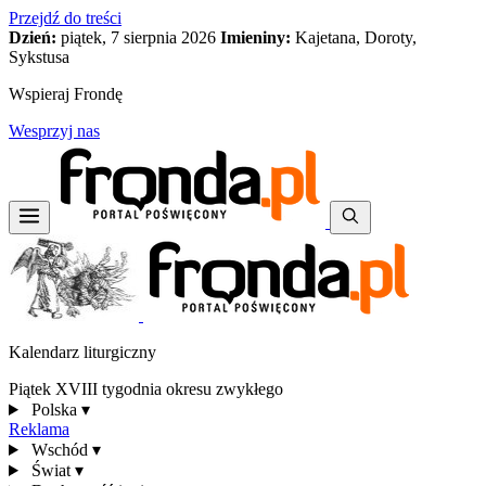
Przejdź do treści
Dzień:
piątek, 7 sierpnia 2026
Imieniny:
Kajetana, Doroty,
Sykstusa
Wspieraj Frondę
Wesprzyj nas
Kalendarz liturgiczny
Piątek XVIII tygodnia okresu zwykłego
Polska
▾
Reklama
Wschód
▾
Świat
▾