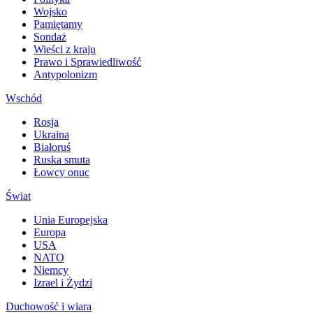
Wojsko
Pamiętamy
Sondaż
Wieści z kraju
Prawo i Sprawiedliwość
Antypolonizm
Wschód
Rosja
Ukraina
Białoruś
Ruska smuta
Łowcy onuc
Świat
Unia Europejska
Europa
USA
NATO
Niemcy
Izrael i Żydzi
Duchowość i wiara