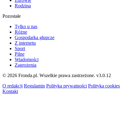
Zdrowie
Rodzina
Pozostałe
Tylko u nas
Różne
Gospodarka głupcze
Z internetu
Sport
Pilne
Wiadomości
Zagrożenia
© 2026 Fronda.pl. Wszelkie prawa zastrzeżone.
v3.0.12
O redakcji
Regulamin
Polityka prywatności
Polityka cookies
Kontakt