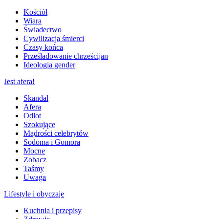
Kościół
Wiara
Świadectwo
Cywilizacja śmierci
Czasy końca
Prześladowanie chrześcijan
Ideologia gender
Jest afera!
Skandal
Afera
Odlot
Szokujące
Mądrości celebrytów
Sodoma i Gomora
Mocne
Zobacz
Taśmy
Uwaga
Lifestyle i obyczaje
Kuchnia i przepisy