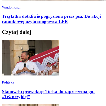
Wiadomości
Trzylatka dotkliwie pogryziona przez psa. Do akcji
ratunkowej użyto śmigłowca LPR
Czytaj dalej
Polityka
Stanowski prowokuje Tuska do zaproszenia go:
„Też przyjdę!”