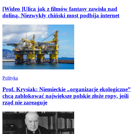
[Wideo ]Ulica jak z filmów fantasy zawisła nad
doliną. Niezwykły chiński most podbija internet
Polityka
Prof. Krysiak: Niemieckie „organizacje ekologiczne”
chcą zablokować największe polskie złoże ropy, jeśli
rząd nie zareaguje