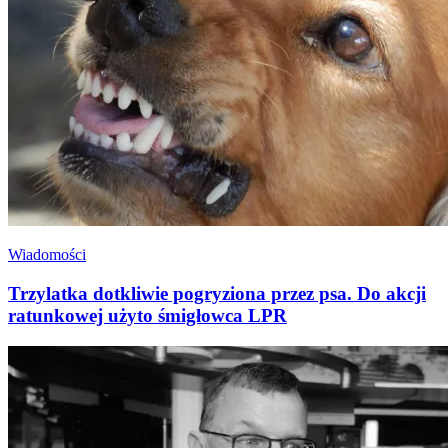
Wiadomości
Trzylatka dotkliwie pogryziona przez psa. Do akcji
ratunkowej użyto śmigłowca LPR