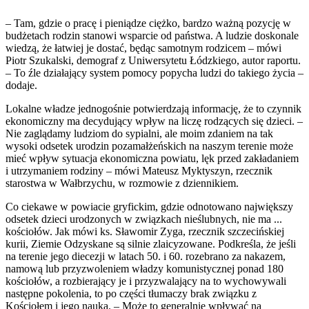
– Tam, gdzie o pracę i pieniądze ciężko, bardzo ważną pozycję w
budżetach rodzin stanowi wsparcie od państwa. A ludzie doskonale
wiedzą, że łatwiej je dostać, będąc samotnym rodzicem – mówi
Piotr Szukalski, demograf z Uniwersytetu Łódzkiego, autor raportu.
– To źle działający system pomocy popycha ludzi do takiego życia –
dodaje.
Lokalne władze jednogośnie potwierdzają informację, że to czynnik
ekonomiczny ma decydujący wpływ na liczę rodzących się dzieci. –
Nie zaglądamy ludziom do sypialni, ale moim zdaniem na tak
wysoki odsetek urodzin pozamałżeńskich na naszym terenie może
mieć wpływ sytuacja ekonomiczna powiatu, lęk przed zakładaniem
i utrzymaniem rodziny – mówi Mateusz Myktyszyn, rzecznik
starostwa w Wałbrzychu, w rozmowie z dziennikiem.
Co ciekawe w powiacie gryfickim, gdzie odnotowano największy
odsetek dzieci urodzonych w związkach nieślubnych, nie ma ...
kościołów. Jak mówi ks. Sławomir Zyga, rzecznik szczecińskiej
kurii, Ziemie Odzyskane są silnie zlaicyzowane. Podkreśla, że jeśli
na terenie jego diecezji w latach 50. i 60. rozebrano za nakazem,
namową lub przyzwoleniem władzy komunistycznej ponad 180
kościołów, a rozbierający je i przyzwalający na to wychowywali
następne pokolenia, to po części tłumaczy brak związku z
Kościołem i jego nauką. – Może to generalnie wpływać na