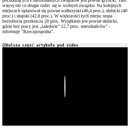
pochodzących z nieformalnych związków jest powiat gryficki. Tam
więcej niż co drugie rodzi się w wolnym związku. Na kolejnych
miejscach uplasował się powiat wałbrzyski (46,4 proc.), słubicki (40
proc.) i słupski (42,8 proc.). W większości tych miejsc stopa
bezrobocia przekracza 20 proc. Wyjątkiem jest powiat słubicki,
gdzie bez pracy jest „zaledwie" 12,7 proc. mieszkańców" -
informuje "Rzeczpospolita".
Dalsza część artykułu pod video
Play