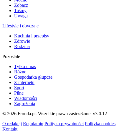
Zobacz
Taśmy
Uwaga
Lifestyle i obyczaje
Kuchnia i przepisy
Zdrowie
Rodzina
Pozostałe
Tylko u nas
Różne
Gospodarka głupcze
Z internetu
Sport
Pilne
Wiadomości
Zagrożenia
© 2026 Fronda.pl. Wszelkie prawa zastrzeżone.
v3.0.12
O redakcji
Regulamin
Polityka prywatności
Polityka cookies
Kontakt