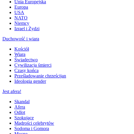
Unia Europejska
Europa
USA
NATO
Niemcy
Izrael i Żydzi
Duchowość i wiara
Kościół
Wiara
Świadectwo
Cywilizacja śmierci
Czasy końca
Prześladowanie chrześcijan
Ideologia gender
Jest afera!
Skandal
Afera
Odlot
Szokujące
Mądrości celebrytów
Sodoma i Gomora
Mocne