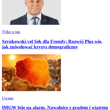
Tylko u nas
Szynkowski vel Sęk dla Frondy: Rozwój Plus wie,
jak zniwelować kryzys demograficzny
Uwaga
IMGW bije na alarm. Nawałnice z gradem i wiatrem