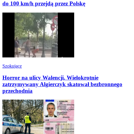
do 100 km/h przejdą przez Polskę
Szokujące
Horror na ulicy Walencji. Wielokrotnie
zatrzymywany Algierczyk skatował bezbronnego
przechodnia