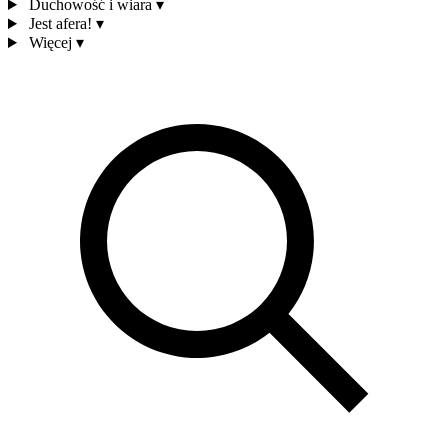
Duchowość i wiara
▾
Jest afera!
▾
Więcej
▾