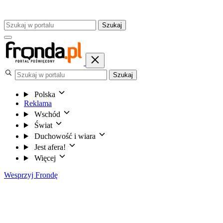
Szukaj
Szukaj
Polska
Reklama
Wschód
Świat
Duchowość i wiara
Jest afera!
Więcej
Wesprzyj Frondę