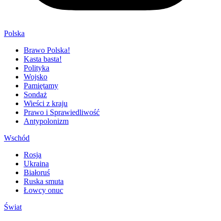
Polska
Brawo Polska!
Kasta basta!
Polityka
Wojsko
Pamiętamy
Sondaż
Wieści z kraju
Prawo i Sprawiedliwość
Antypolonizm
Wschód
Rosja
Ukraina
Białoruś
Ruska smuta
Łowcy onuc
Świat